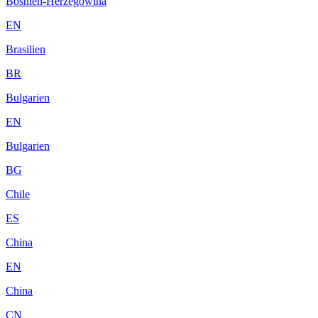
Bosnien-Herzegowina
EN
Brasilien
BR
Bulgarien
EN
Bulgarien
BG
Chile
ES
China
EN
China
CN