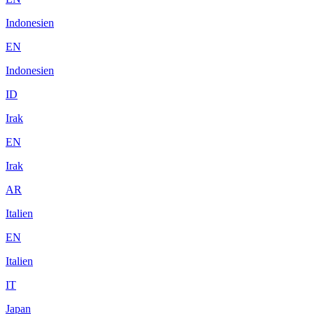
Indonesien
EN
Indonesien
ID
Irak
EN
Irak
AR
Italien
EN
Italien
IT
Japan