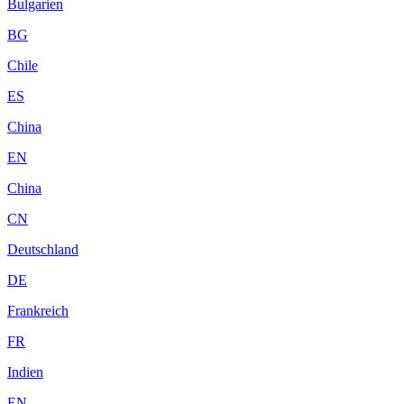
Bulgarien
BG
Chile
ES
China
EN
China
CN
Deutschland
DE
Frankreich
FR
Indien
EN