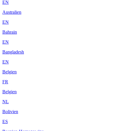
EN
Australien
EN
Bahrain
EN
Bangladesh
EN
Belgien
FR
Belgien
NL
Bolivien
ES