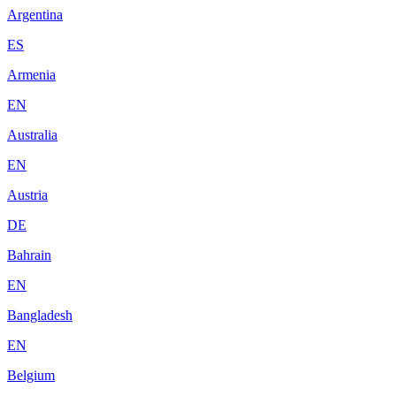
Argentina
ES
Armenia
EN
Australia
EN
Austria
DE
Bahrain
EN
Bangladesh
EN
Belgium