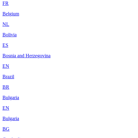
FR
Belgium
NL
Bolivia
ES
Bosnia and Herzegovina
EN
Brazil
BR
Bulgaria
EN
Bulgaria
BG