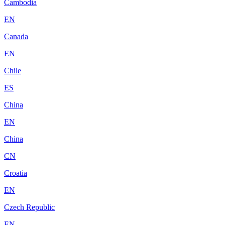
Cambodia
EN
Canada
EN
Chile
ES
China
EN
China
CN
Croatia
EN
Czech Republic
EN