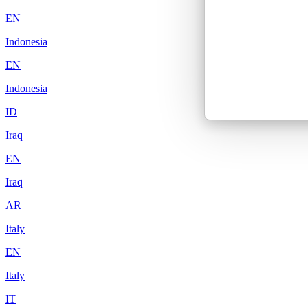
EN
Indonesia
EN
Indonesia
ID
Iraq
EN
Iraq
AR
Italy
EN
Italy
IT