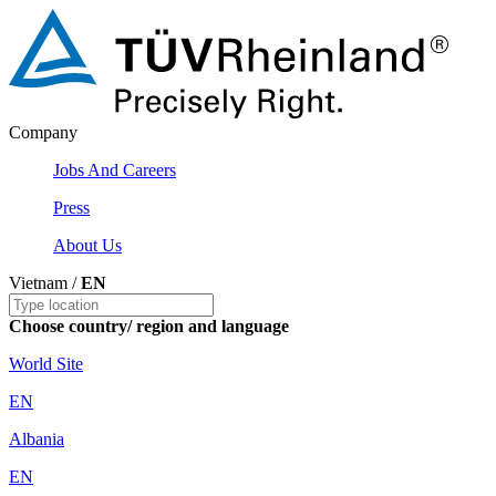
Company
Jobs And Careers
Press
About Us
Vietnam /
EN
Choose country/ region and language
World Site
EN
Albania
EN