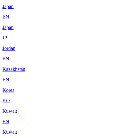
Japan
EN
Japan
JP
Jordan
EN
Kazakhstan
EN
Korea
KO
Kuwait
EN
Kuwait