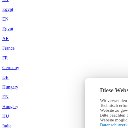
Egypt
EN
Egypt
AR
France
FR
Germany
DE
Hungary
Diese Webs
EN
Wir verwenden 
Technisch erfo
Hungary
Website zu gewä
Bitte beachten 
HU
Website möglich
Datenschutzer
India