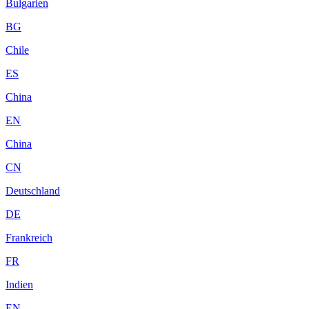
Bulgarien
BG
Chile
ES
China
EN
China
CN
Deutschland
DE
Frankreich
FR
Indien
EN