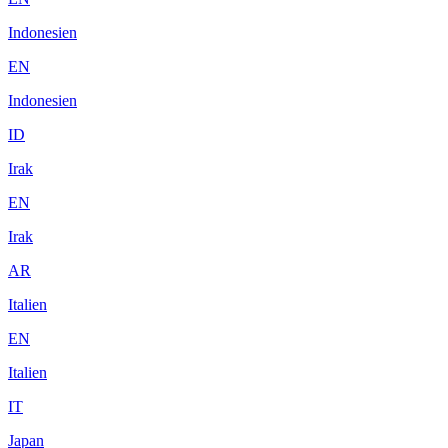
Indonesien
EN
Indonesien
ID
Irak
EN
Irak
AR
Italien
EN
Italien
IT
Japan