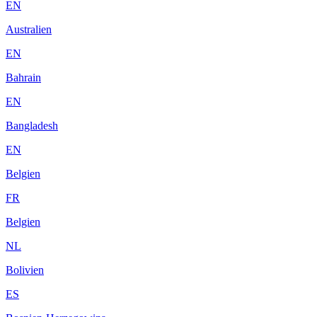
EN
Australien
EN
Bahrain
EN
Bangladesh
EN
Belgien
FR
Belgien
NL
Bolivien
ES