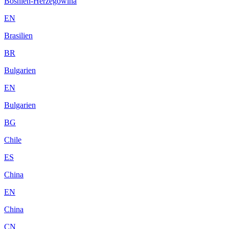
Bosnien-Herzegowina
EN
Brasilien
BR
Bulgarien
EN
Bulgarien
BG
Chile
ES
China
EN
China
CN