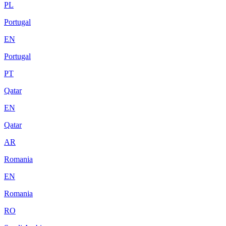
PL
Portugal
EN
Portugal
PT
Qatar
EN
Qatar
AR
Romania
EN
Romania
RO