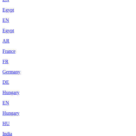
Egypt
EN
Egypt
AR
France
FR
Germany
DE
Hungary
EN
Hungary
HU
India