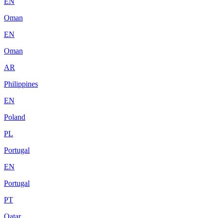
EN
Oman
EN
Oman
AR
Philippines
EN
Poland
PL
Portugal
EN
Portugal
PT
Qatar