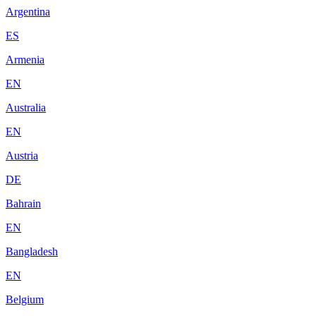
Argentina
ES
Armenia
EN
Australia
EN
Austria
DE
Bahrain
EN
Bangladesh
EN
Belgium