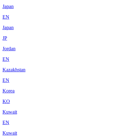
Japan
EN
Japan
JP
Jordan
EN
Kazakhstan
EN
Korea
KO
Kuwait
EN
Kuwait