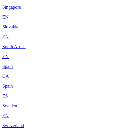
Singapore
EN
Slovakia
EN
South Africa
EN
Spain
CA
Spain
ES
Sweden
EN
Switzerland