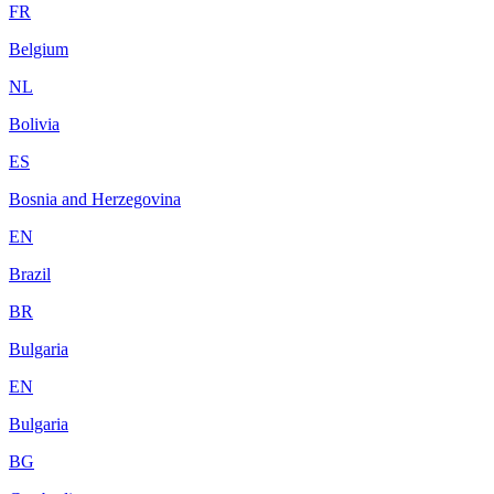
FR
Belgium
NL
Bolivia
ES
Bosnia and Herzegovina
EN
Brazil
BR
Bulgaria
EN
Bulgaria
BG