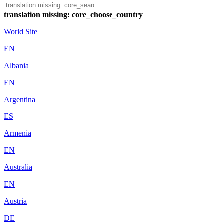
translation missing: core_choose_country
World Site
EN
Albania
EN
Argentina
ES
Armenia
EN
Australia
EN
Austria
DE