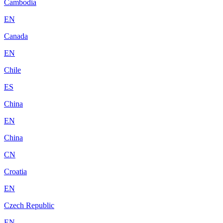
Cambodia
EN
Canada
EN
Chile
ES
China
EN
China
CN
Croatia
EN
Czech Republic
EN