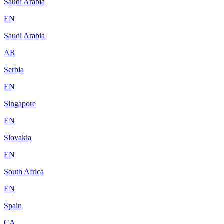
Saudi Arabia
EN
Saudi Arabia
AR
Serbia
EN
Singapore
EN
Slovakia
EN
South Africa
EN
Spain
CA