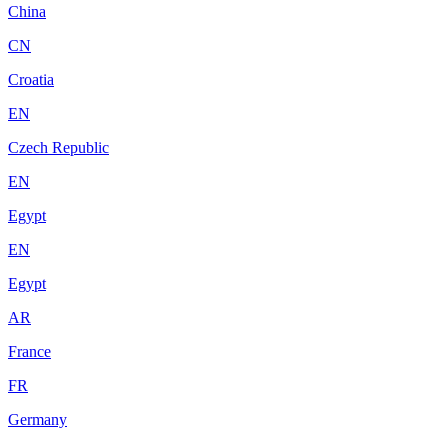
China
CN
Croatia
EN
Czech Republic
EN
Egypt
EN
Egypt
AR
France
FR
Germany