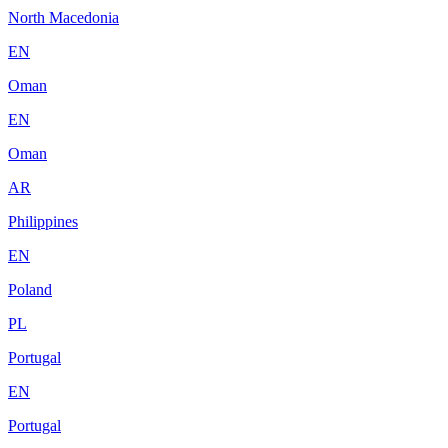
North Macedonia
EN
Oman
EN
Oman
AR
Philippines
EN
Poland
PL
Portugal
EN
Portugal