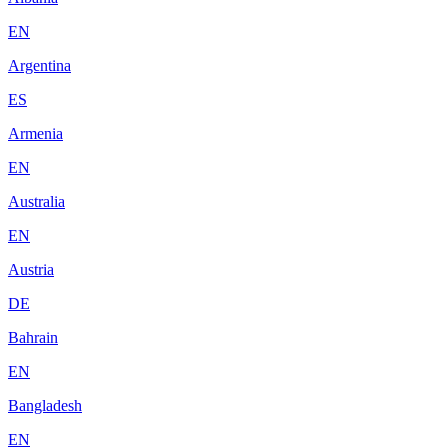
EN
Argentina
ES
Armenia
EN
Australia
EN
Austria
DE
Bahrain
EN
Bangladesh
EN