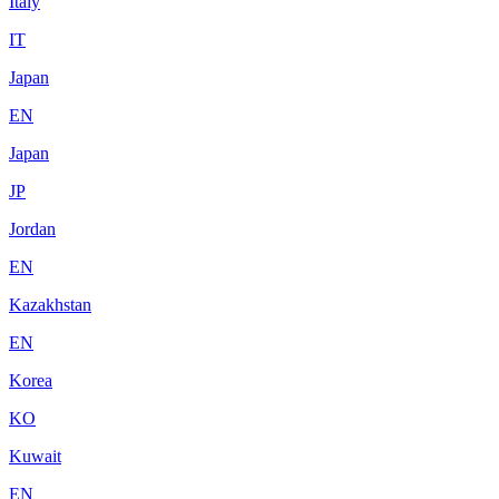
Italy
IT
Japan
EN
Japan
JP
Jordan
EN
Kazakhstan
EN
Korea
KO
Kuwait
EN