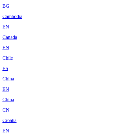
BG
Cambodia
EN
Canada
EN
Chile
ES
China
EN
China
CN
Croatia
EN