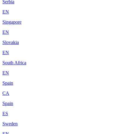
Serbia
EN
Singapore
EN
Slovakia
EN
South Africa
EN
Spain
CA
Spain
ES
Sweden
EN