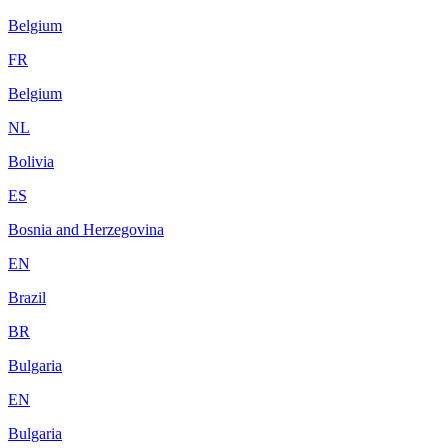
Belgium
FR
Belgium
NL
Bolivia
ES
Bosnia and Herzegovina
EN
Brazil
BR
Bulgaria
EN
Bulgaria