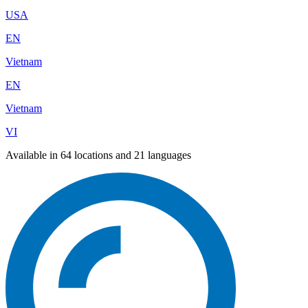
USA
EN
Vietnam
EN
Vietnam
VI
Available in 64 locations and 21 languages