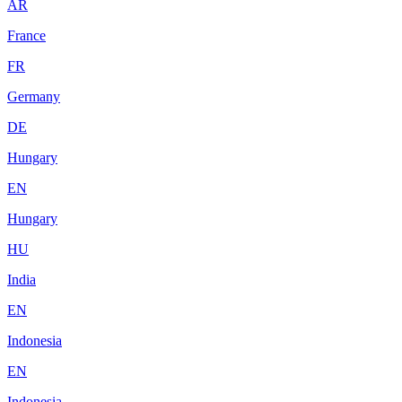
AR
France
FR
Germany
DE
Hungary
EN
Hungary
HU
India
EN
Indonesia
EN
Indonesia