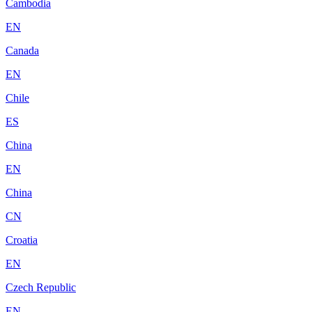
Cambodia
EN
Canada
EN
Chile
ES
China
EN
China
CN
Croatia
EN
Czech Republic
EN