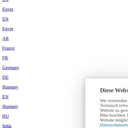
Egypt
EN
Egypt
AR
France
FR
Germany
DE
Hungary
Diese Webs
EN
Wir verwenden 
Technisch erfo
Hungary
Website zu gewä
Bitte beachten 
HU
Website möglich
Datenschutzer
India