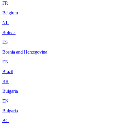
FR
Belgium
NL
Bolivia
ES
Bosnia and Herzegovina
EN
Brazil
BR
Bulgaria
EN
Bulgaria
BG