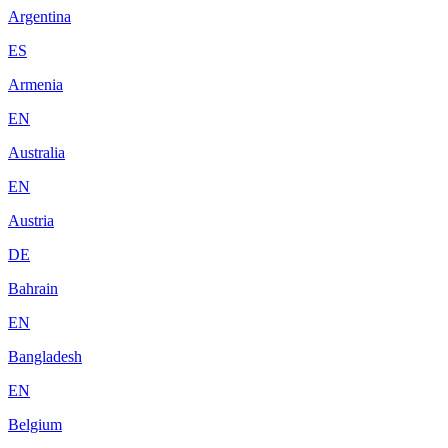
Argentina
ES
Armenia
EN
Australia
EN
Austria
DE
Bahrain
EN
Bangladesh
EN
Belgium