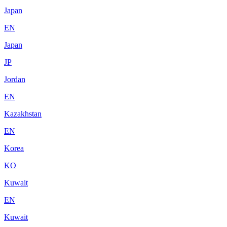
Japan
EN
Japan
JP
Jordan
EN
Kazakhstan
EN
Korea
KO
Kuwait
EN
Kuwait