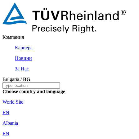
Компания
Кариера
Новини
За Нас
Bulgaria /
BG
Choose country and language
World Site
EN
Albania
EN