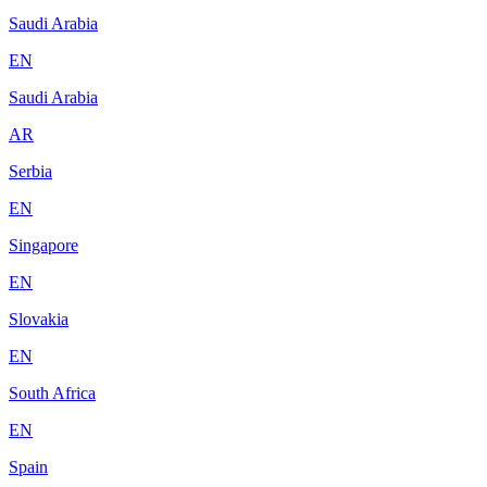
Saudi Arabia
EN
Saudi Arabia
AR
Serbia
EN
Singapore
EN
Slovakia
EN
South Africa
EN
Spain