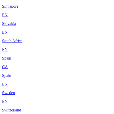
Singapore
EN
Slovakia
EN
South Africa
EN
Spain
CA
Spain
ES
Sweden
EN
Switzerland