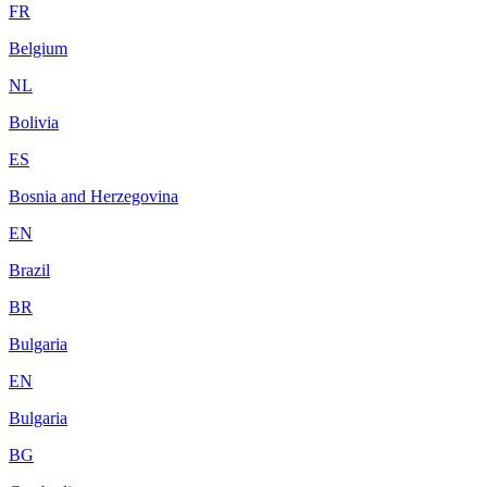
FR
Belgium
NL
Bolivia
ES
Bosnia and Herzegovina
EN
Brazil
BR
Bulgaria
EN
Bulgaria
BG