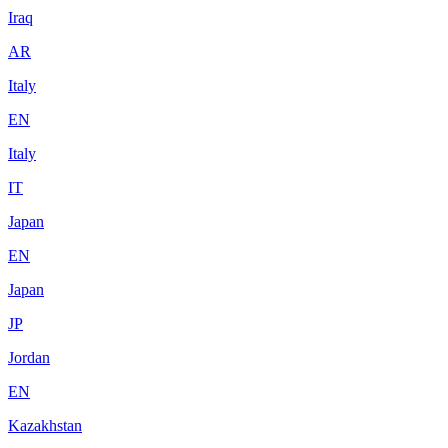
Iraq
AR
Italy
EN
Italy
IT
Japan
EN
Japan
JP
Jordan
EN
Kazakhstan