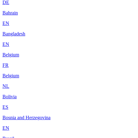
DE
Bahrain
EN
Bangladesh
EN
Belgium
FR
Belgium
NL
Bolivia
ES
Bosnia and Herzegovina
EN