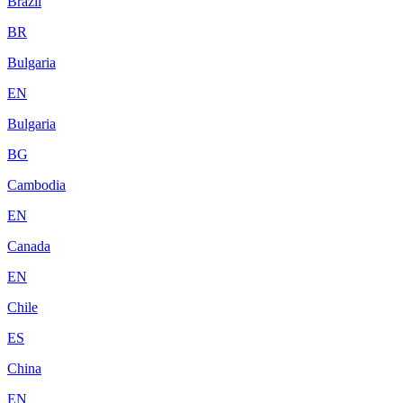
Brazil
BR
Bulgaria
EN
Bulgaria
BG
Cambodia
EN
Canada
EN
Chile
ES
China
EN