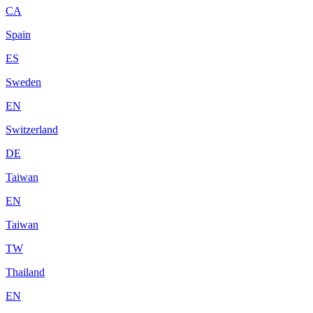
CA
Spain
ES
Sweden
EN
Switzerland
DE
Taiwan
EN
Taiwan
TW
Thailand
EN