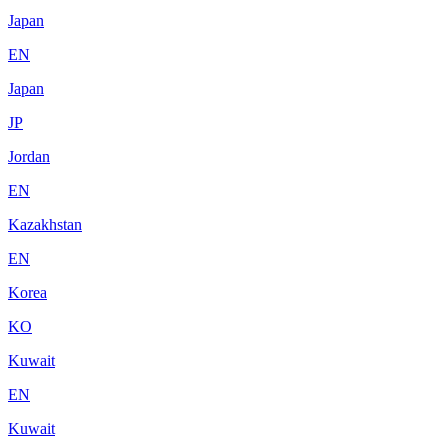
Japan
EN
Japan
JP
Jordan
EN
Kazakhstan
EN
Korea
KO
Kuwait
EN
Kuwait