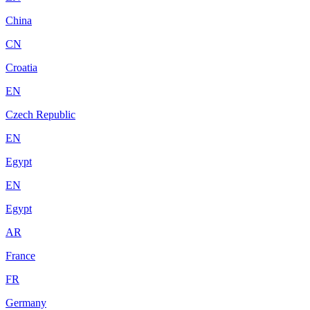
China
CN
Croatia
EN
Czech Republic
EN
Egypt
EN
Egypt
AR
France
FR
Germany