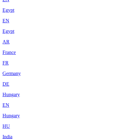
Egypt
EN
Egypt
AR
France
FR
Germany
DE
Hungary
EN
Hungary
HU
India