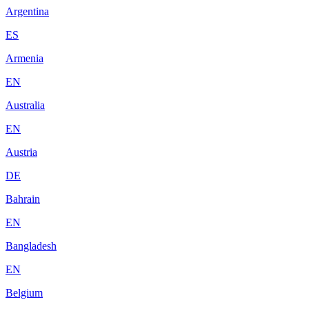
Argentina
ES
Armenia
EN
Australia
EN
Austria
DE
Bahrain
EN
Bangladesh
EN
Belgium