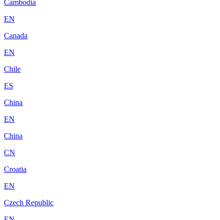
Cambodia
EN
Canada
EN
Chile
ES
China
EN
China
CN
Croatia
EN
Czech Republic
EN