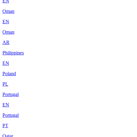
EN
Oman
EN
Oman
AR
Philippines
EN
Poland
PL
Portugal
EN
Portugal
PT
Qatar