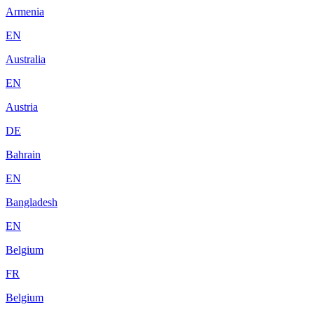
Armenia
EN
Australia
EN
Austria
DE
Bahrain
EN
Bangladesh
EN
Belgium
FR
Belgium