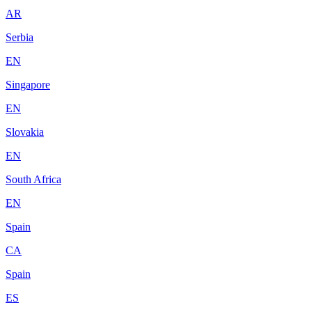
AR
Serbia
EN
Singapore
EN
Slovakia
EN
South Africa
EN
Spain
CA
Spain
ES