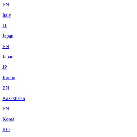
EN
Italy
IT
Japan
EN
Japan
JP
Jordan
EN
Kazakhstan
EN
Korea
KO