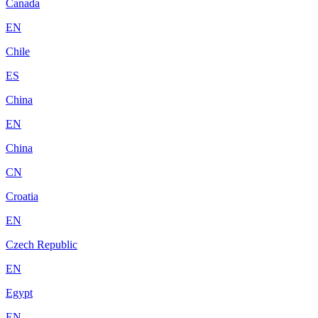
Canada
EN
Chile
ES
China
EN
China
CN
Croatia
EN
Czech Republic
EN
Egypt
EN