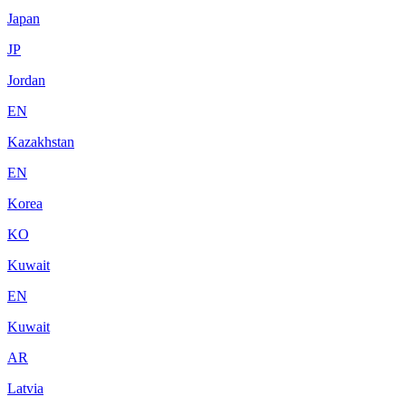
Japan
JP
Jordan
EN
Kazakhstan
EN
Korea
KO
Kuwait
EN
Kuwait
AR
Latvia