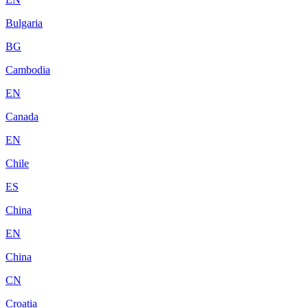
Bulgaria
BG
Cambodia
EN
Canada
EN
Chile
ES
China
EN
China
CN
Croatia