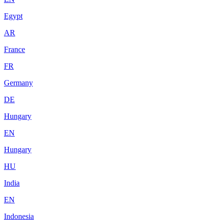
Egypt
AR
France
FR
Germany
DE
Hungary
EN
Hungary
HU
India
EN
Indonesia