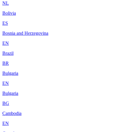
NL
Bolivia
ES
Bosnia and Herzegovina
EN
Brazil
BR
Bulgaria
EN
Bulgaria
BG
Cambodia
EN