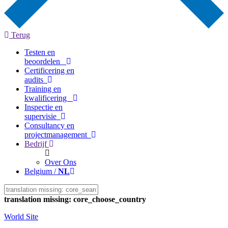
Terug
Testen en
beoordelen
Certificering en
audits
Training en
kwalificering
Inspectie en
supervisie
Consultancy en
projectmanagement
Bedrijf
Over Ons
Belgium /
NL
translation missing: core_choose_country
World Site