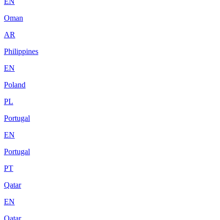
EN
Oman
AR
Philippines
EN
Poland
PL
Portugal
EN
Portugal
PT
Qatar
EN
Qatar