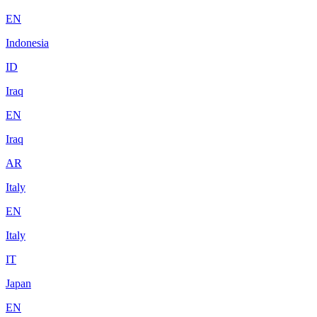
EN
Indonesia
ID
Iraq
EN
Iraq
AR
Italy
EN
Italy
IT
Japan
EN