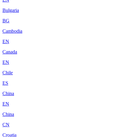
Bulgaria
BG
Cambodia
EN
Canada
EN
Chile
ES
China
EN
China
CN
Croatia