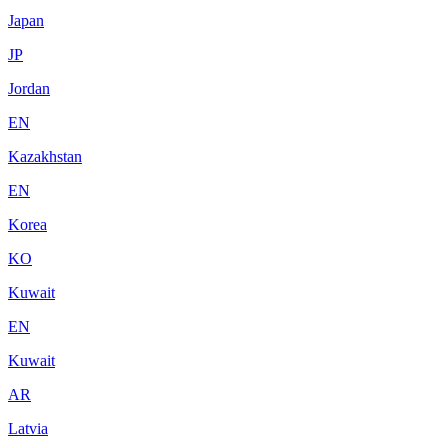
Japan
JP
Jordan
EN
Kazakhstan
EN
Korea
KO
Kuwait
EN
Kuwait
AR
Latvia