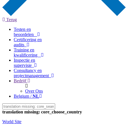
Terug
Testen en
beoordelen
Certificering en
audits
Training en
kwalificering
Inspectie en
supervisie
Consultancy en
projectmanagement
Bedrijf
Over Ons
Belgium /
NL
translation missing: core_choose_country
World Site