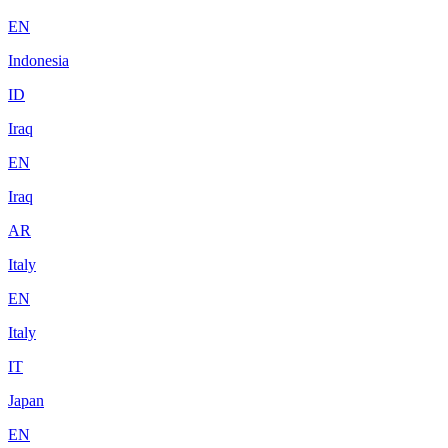
EN
Indonesia
ID
Iraq
EN
Iraq
AR
Italy
EN
Italy
IT
Japan
EN