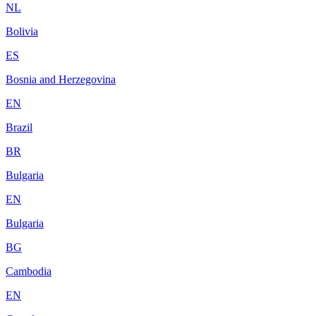
NL
Bolivia
ES
Bosnia and Herzegovina
EN
Brazil
BR
Bulgaria
EN
Bulgaria
BG
Cambodia
EN