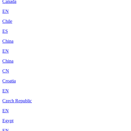
Canada
EN
Chile
ES
China
EN
China
CN
Croatia
EN
Czech Republic
EN
Egypt
EN