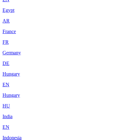
Egypt
AR
France
FR
Germany
DE
Hungary
EN
Hungary
HU
India
EN
Indonesia