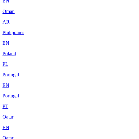
EN
Oman
AR
Philippines
EN
Poland
PL
Portugal
EN
Portugal
PT
Qatar
EN
Qatar