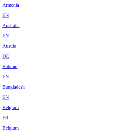
Armenia
EN
Australia
EN
Austria
DE
Bahrain
EN
Bangladesh
EN
Belgium
FR
Belgium