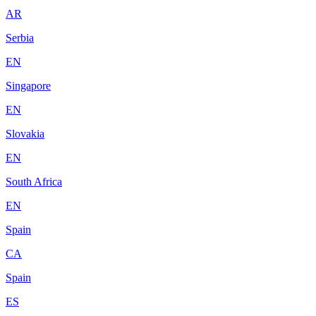
AR
Serbia
EN
Singapore
EN
Slovakia
EN
South Africa
EN
Spain
CA
Spain
ES