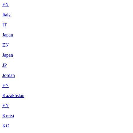
EN
Italy
IT
Japan
EN
Japan
JP
Jordan
EN
Kazakhstan
EN
Korea
KO