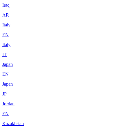
Iraq
AR
Italy
EN
Italy
IT
Japan
EN
Japan
JP
Jordan
EN
Kazakhstan