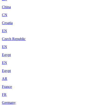
China
CN
Croatia
EN
Czech Republic
EN
Egypt
EN
Egypt
AR
France
FR
Germany