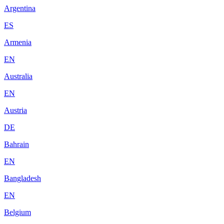
Argentina
ES
Armenia
EN
Australia
EN
Austria
DE
Bahrain
EN
Bangladesh
EN
Belgium