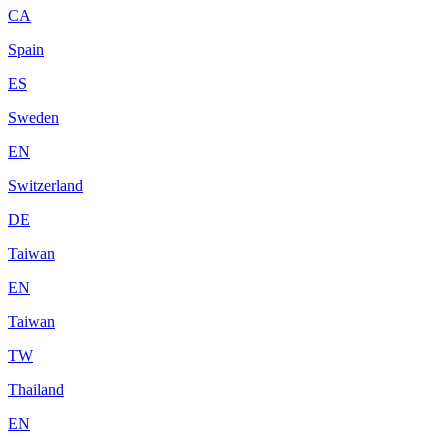
CA
Spain
ES
Sweden
EN
Switzerland
DE
Taiwan
EN
Taiwan
TW
Thailand
EN