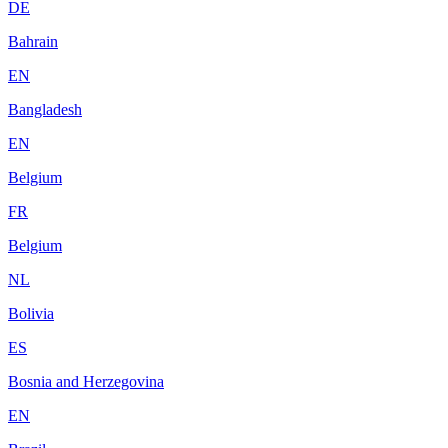
DE
Bahrain
EN
Bangladesh
EN
Belgium
FR
Belgium
NL
Bolivia
ES
Bosnia and Herzegovina
EN