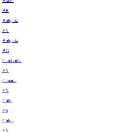
Brazil
BR
Bulgaria
EN
Bulgaria
BG
Cambodia
EN
Canada
EN
Chile
ES
China
EN