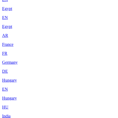
Egypt
EN
Egypt
AR
France
FR
Germany
DE
Hungary
EN
Hungary
HU
India