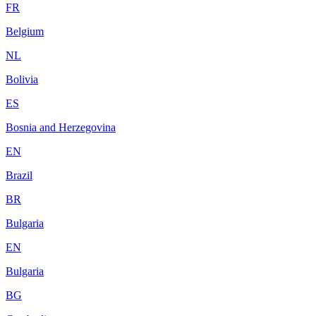
FR
Belgium
NL
Bolivia
ES
Bosnia and Herzegovina
EN
Brazil
BR
Bulgaria
EN
Bulgaria
BG