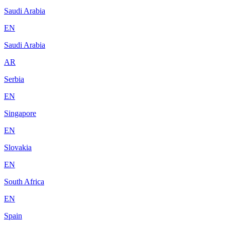
Saudi Arabia
EN
Saudi Arabia
AR
Serbia
EN
Singapore
EN
Slovakia
EN
South Africa
EN
Spain