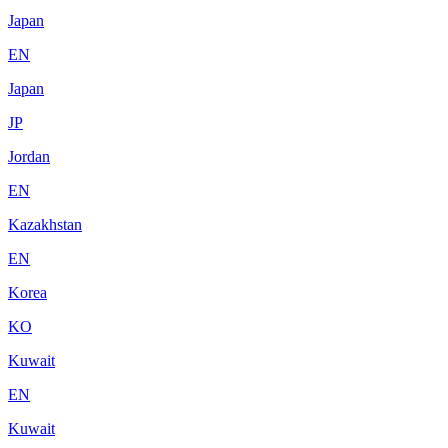
Japan
EN
Japan
JP
Jordan
EN
Kazakhstan
EN
Korea
KO
Kuwait
EN
Kuwait