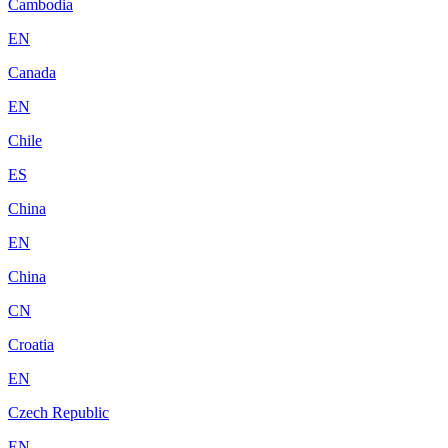
Cambodia
EN
Canada
EN
Chile
ES
China
EN
China
CN
Croatia
EN
Czech Republic
EN