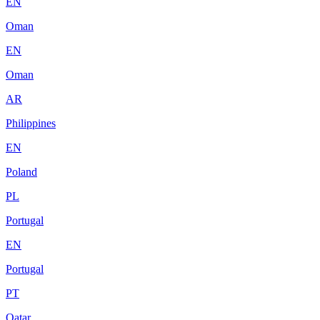
EN
Oman
EN
Oman
AR
Philippines
EN
Poland
PL
Portugal
EN
Portugal
PT
Qatar