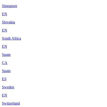
Singapore
EN
Slovakia
EN
South Africa
EN
Spain
CA
Spain
ES
Sweden
EN
Switzerland