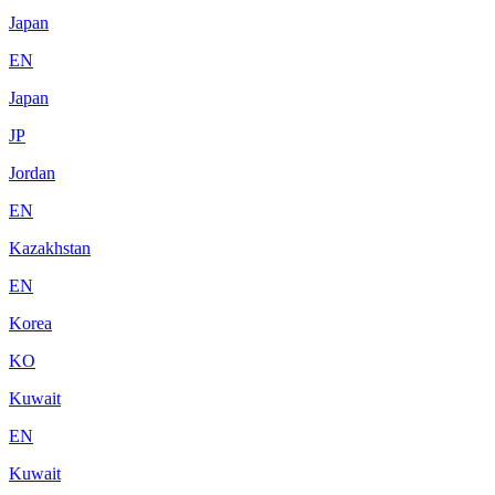
Japan
EN
Japan
JP
Jordan
EN
Kazakhstan
EN
Korea
KO
Kuwait
EN
Kuwait