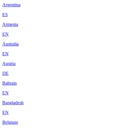
Argentina
ES
Armenia
EN
Australia
EN
Austria
DE
Bahrain
EN
Bangladesh
EN
Belgium