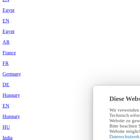
Egypt
EN
Egypt
AR
France
FR
Germany
DE
Hungary
Diese Webs
EN
Wir verwenden 
Technisch erfo
Hungary
Website zu gewä
Bitte beachten 
HU
Website möglich
Datenschutzer
India