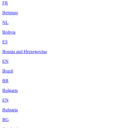
FR
Belgium
NL
Bolivia
ES
Bosnia and Herzegovina
EN
Brazil
BR
Bulgaria
EN
Bulgaria
BG