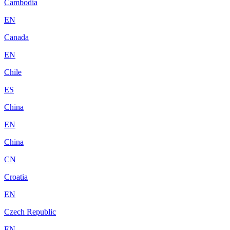
Cambodia
EN
Canada
EN
Chile
ES
China
EN
China
CN
Croatia
EN
Czech Republic
EN