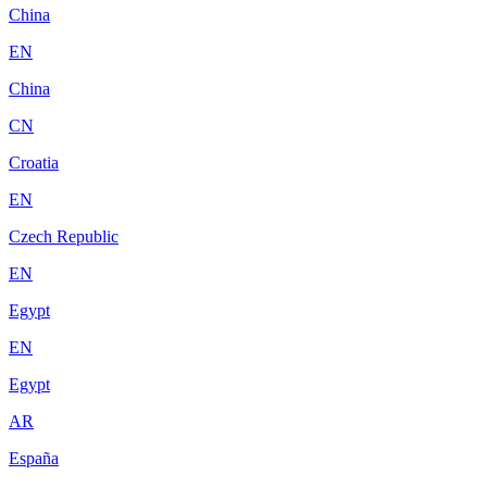
China
EN
China
CN
Croatia
EN
Czech Republic
EN
Egypt
EN
Egypt
AR
España