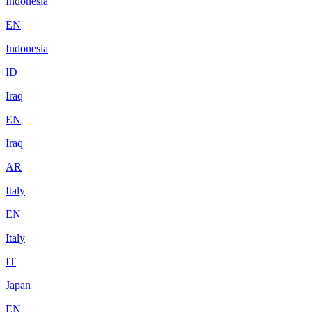
Indonesia
EN
Indonesia
ID
Iraq
EN
Iraq
AR
Italy
EN
Italy
IT
Japan
EN