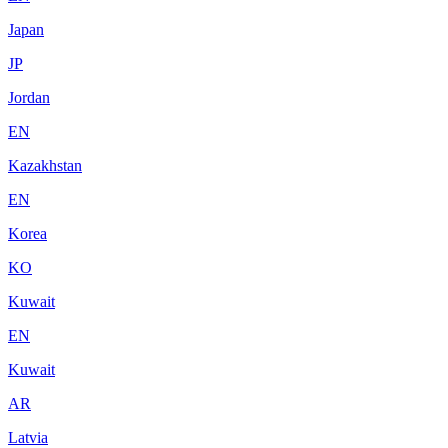
Japan
JP
Jordan
EN
Kazakhstan
EN
Korea
KO
Kuwait
EN
Kuwait
AR
Latvia