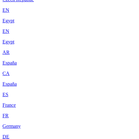
EN
Egypt
EN
Egypt
AR
España
CA
España
ES
France
FR
Germany
DE