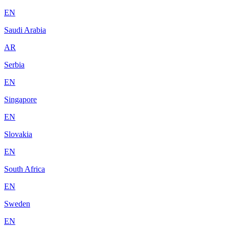
EN
Saudi Arabia
AR
Serbia
EN
Singapore
EN
Slovakia
EN
South Africa
EN
Sweden
EN