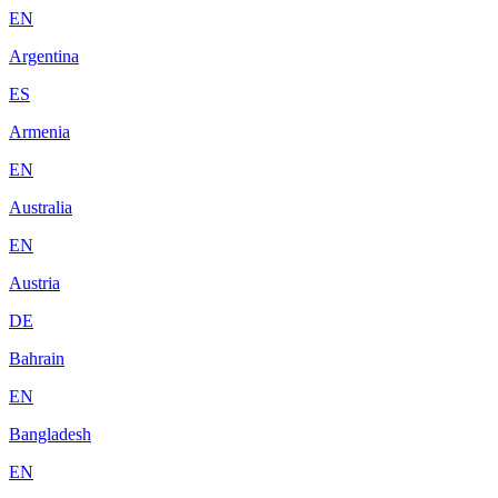
EN
Argentina
ES
Armenia
EN
Australia
EN
Austria
DE
Bahrain
EN
Bangladesh
EN