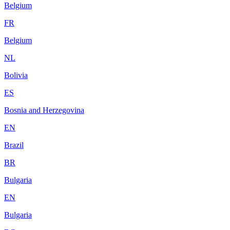
Belgium
FR
Belgium
NL
Bolivia
ES
Bosnia and Herzegovina
EN
Brazil
BR
Bulgaria
EN
Bulgaria