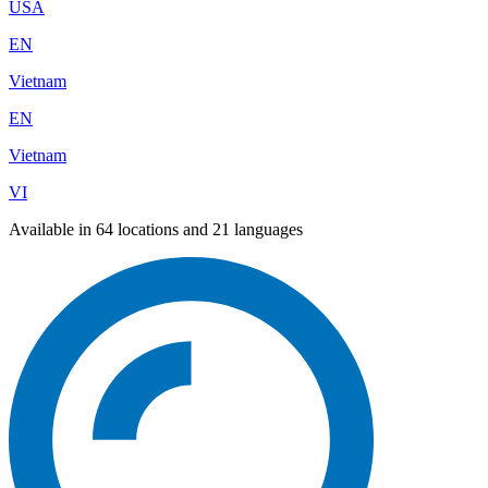
USA
EN
Vietnam
EN
Vietnam
VI
Available in 64 locations and 21 languages