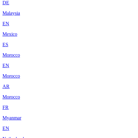
DE
Malaysia
EN
Mexico
ES
Morocco
EN
Morocco
AR
Morocco
FR
Myanmar
EN