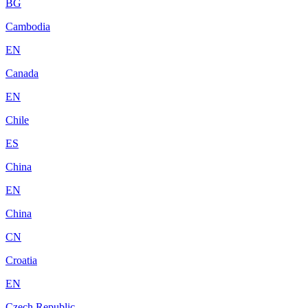
BG
Cambodia
EN
Canada
EN
Chile
ES
China
EN
China
CN
Croatia
EN
Czech Republic