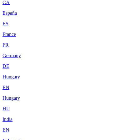
CA
España
ES
France
FR
Germany
DE
Hungary
EN
Hungary
HU
India
EN