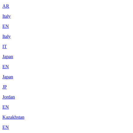
AR
Italy
EN
Italy
IT
Japan
EN
Japan
JP
Jordan
EN
Kazakhstan
EN