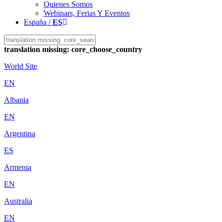
Quienes Somos
Webinars, Ferias Y Eventos
España /
ES
translation missing: core_choose_country
World Site
EN
Albania
EN
Argentina
ES
Armenia
EN
Australia
EN