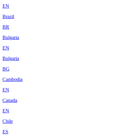
EN
Brazil
BR
Bulgaria
EN
Bulgaria
BG
Cambodia
EN
Canada
EN
Chile
ES