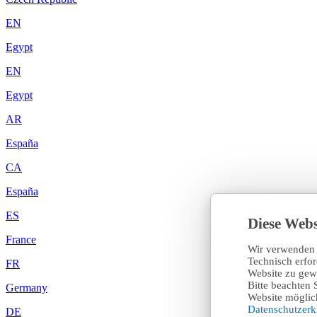
EN
Egypt
EN
Egypt
AR
España
CA
España
ES
Diese Webs
France
Wir verwenden 
Technisch erfo
FR
Website zu gewä
Bitte beachten 
Germany
Website möglich
Datenschutzer
DE