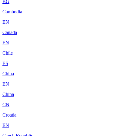
BG
Cambodia
EN
Canada
EN
Chile
ES
China
EN
China
CN
Croatia
EN
Czech Republic