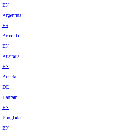
EN
Argentina
ES
Armenia
EN
Australia
EN
Austria
DE
Bahrain
EN
Bangladesh
EN