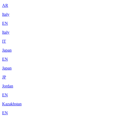
AR
Italy
EN
Italy
IT
Japan
EN
Japan
JP
Jordan
EN
Kazakhstan
EN