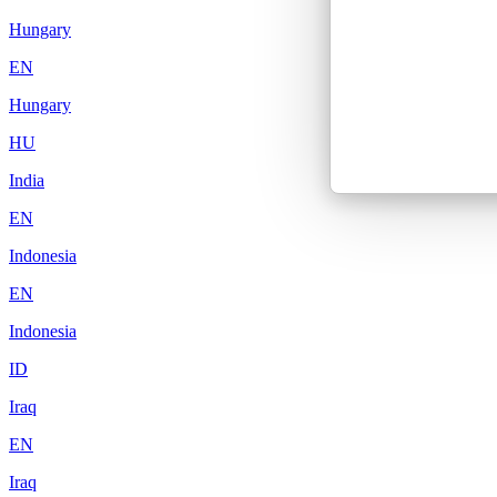
Hungary
EN
Hungary
HU
India
EN
Indonesia
EN
Indonesia
ID
Iraq
EN
Iraq