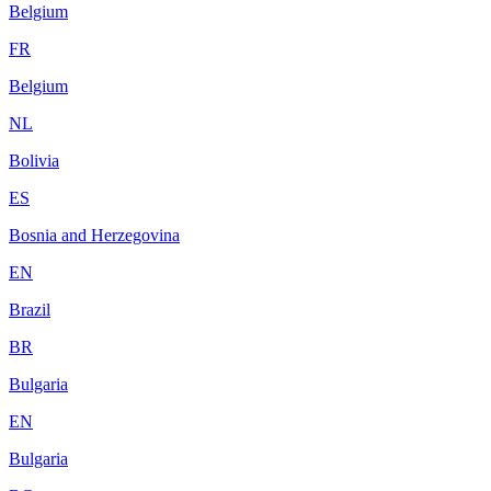
Belgium
FR
Belgium
NL
Bolivia
ES
Bosnia and Herzegovina
EN
Brazil
BR
Bulgaria
EN
Bulgaria