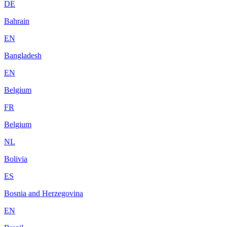
DE
Bahrain
EN
Bangladesh
EN
Belgium
FR
Belgium
NL
Bolivia
ES
Bosnia and Herzegovina
EN