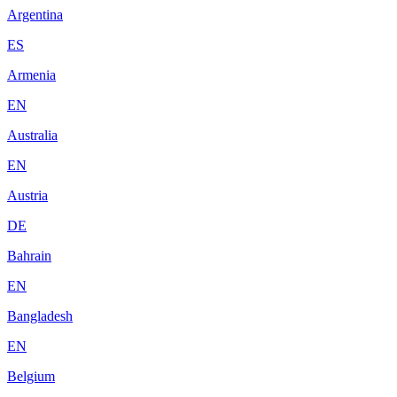
Argentina
ES
Armenia
EN
Australia
EN
Austria
DE
Bahrain
EN
Bangladesh
EN
Belgium