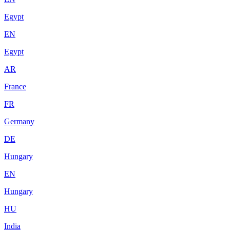
Egypt
EN
Egypt
AR
France
FR
Germany
DE
Hungary
EN
Hungary
HU
India