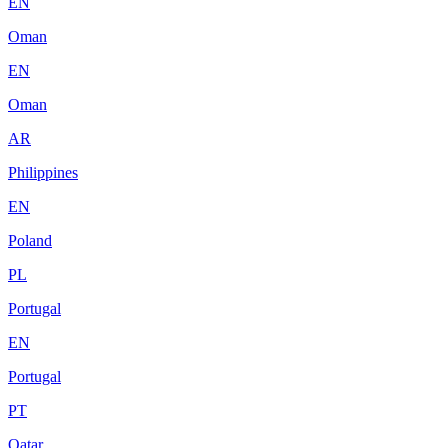
EN
Oman
EN
Oman
AR
Philippines
EN
Poland
PL
Portugal
EN
Portugal
PT
Qatar