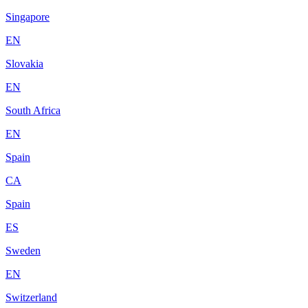
Singapore
EN
Slovakia
EN
South Africa
EN
Spain
CA
Spain
ES
Sweden
EN
Switzerland