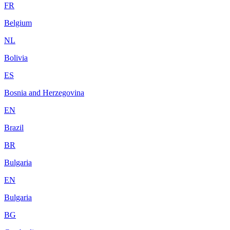
FR
Belgium
NL
Bolivia
ES
Bosnia and Herzegovina
EN
Brazil
BR
Bulgaria
EN
Bulgaria
BG