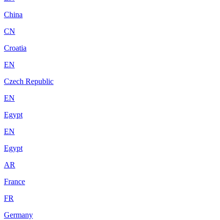
China
CN
Croatia
EN
Czech Republic
EN
Egypt
EN
Egypt
AR
France
FR
Germany