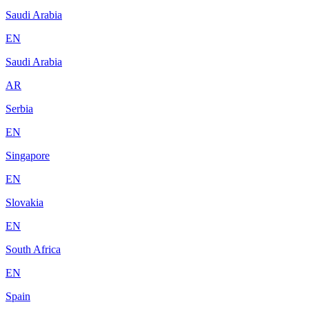
Saudi Arabia
EN
Saudi Arabia
AR
Serbia
EN
Singapore
EN
Slovakia
EN
South Africa
EN
Spain