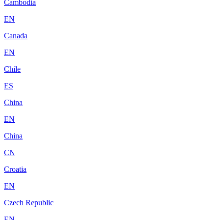
Cambodia
EN
Canada
EN
Chile
ES
China
EN
China
CN
Croatia
EN
Czech Republic
EN