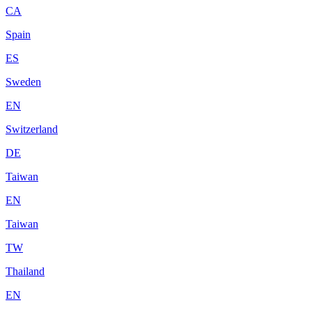
CA
Spain
ES
Sweden
EN
Switzerland
DE
Taiwan
EN
Taiwan
TW
Thailand
EN