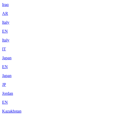
Iraq
AR
Italy
EN
Italy
IT
Japan
EN
Japan
JP
Jordan
EN
Kazakhstan