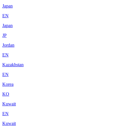
Japan
EN
Japan
JP
Jordan
EN
Kazakhstan
EN
Korea
KO
Kuwait
EN
Kuwait