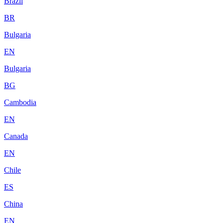
Brazil
BR
Bulgaria
EN
Bulgaria
BG
Cambodia
EN
Canada
EN
Chile
ES
China
EN