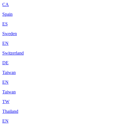
CA
Spain
ES
Sweden
EN
Switzerland
DE
Taiwan
EN
Taiwan
TW
Thailand
EN