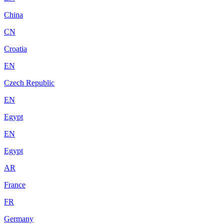
China
CN
Croatia
EN
Czech Republic
EN
Egypt
EN
Egypt
AR
France
FR
Germany