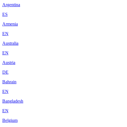
Argentina
ES
Armenia
EN
Australia
EN
Austria
DE
Bahrain
EN
Bangladesh
EN
Belgium