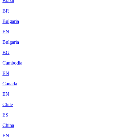
Brazil
BR
Bulgaria
EN
Bulgaria
BG
Cambodia
EN
Canada
EN
Chile
ES
China
EN