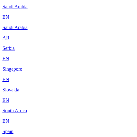
Saudi Arabia
EN
Saudi Arabia
AR
Serbia
EN
Singapore
EN
Slovakia
EN
South Africa
EN
Spain