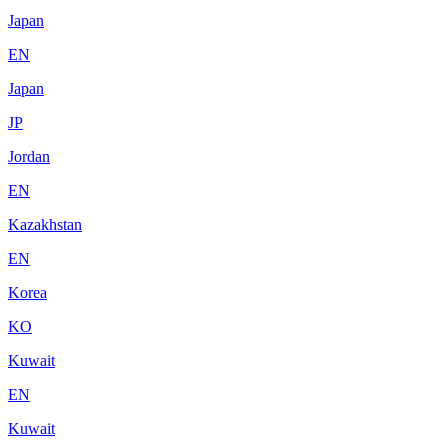
Japan
EN
Japan
JP
Jordan
EN
Kazakhstan
EN
Korea
KO
Kuwait
EN
Kuwait