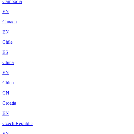
Cambodia
EN
Canada
EN
Chile
ES
China
EN
China
CN
Croatia
EN
Czech Republic
EN