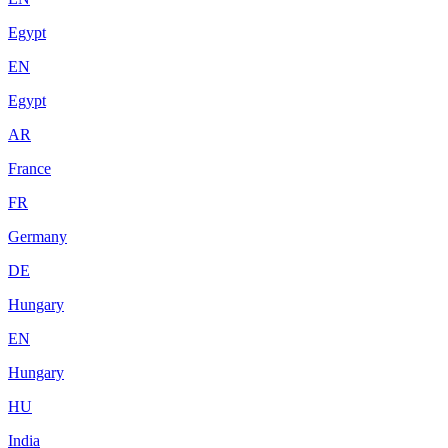
Egypt
EN
Egypt
AR
France
FR
Germany
DE
Hungary
EN
Hungary
HU
India