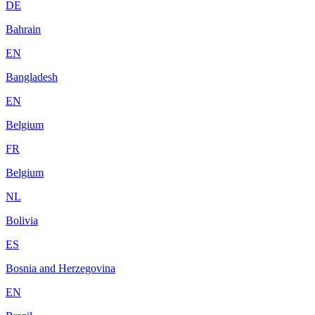
DE
Bahrain
EN
Bangladesh
EN
Belgium
FR
Belgium
NL
Bolivia
ES
Bosnia and Herzegovina
EN