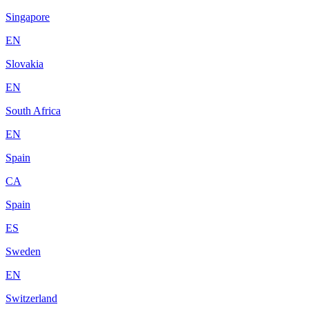
Singapore
EN
Slovakia
EN
South Africa
EN
Spain
CA
Spain
ES
Sweden
EN
Switzerland