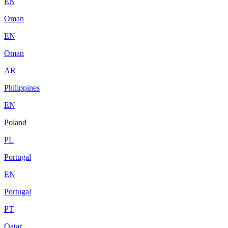
EN
Oman
EN
Oman
AR
Philippines
EN
Poland
PL
Portugal
EN
Portugal
PT
Qatar