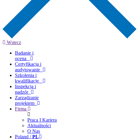
Wstecz
Badanie i
ocena
Certyfikacja i
audytowanie
Szkolenia i
kwalifikacje
Inspekcja i
nadzór
Zarządzanie
projektem
Firma
Praca I Kariera
Aktualności
O Nas
Poland /
PL