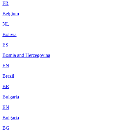
FR
Belgium
NL
Bolivia
ES
Bosnia and Herzegovina
EN
Brazil
BR
Bulgaria
EN
Bulgaria
BG