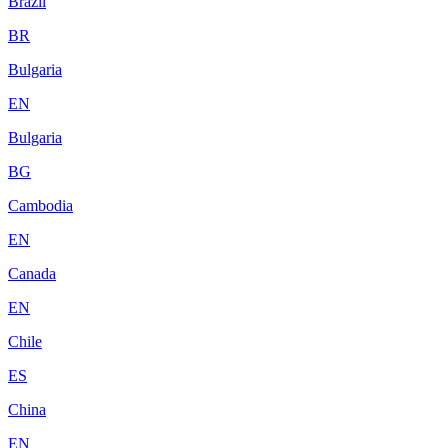
Brazil
BR
Bulgaria
EN
Bulgaria
BG
Cambodia
EN
Canada
EN
Chile
ES
China
EN