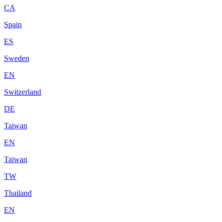
CA
Spain
ES
Sweden
EN
Switzerland
DE
Taiwan
EN
Taiwan
TW
Thailand
EN