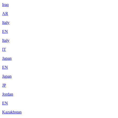
Iraq
AR
Italy
EN
Italy
IT
Japan
EN
Japan
JP
Jordan
EN
Kazakhstan