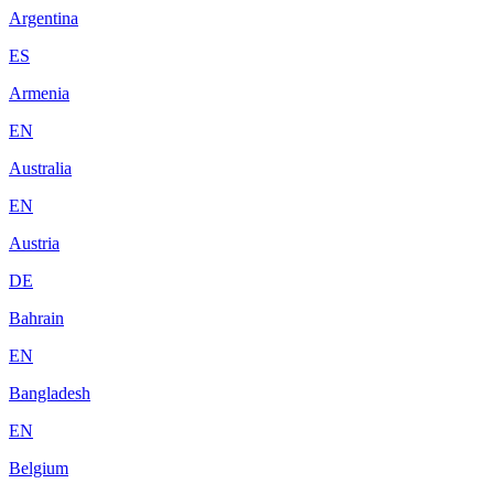
Argentina
ES
Armenia
EN
Australia
EN
Austria
DE
Bahrain
EN
Bangladesh
EN
Belgium