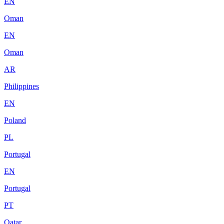
EN
Oman
EN
Oman
AR
Philippines
EN
Poland
PL
Portugal
EN
Portugal
PT
Qatar