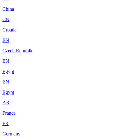
China
CN
Croatia
EN
Czech Republic
EN
Egypt
EN
Egypt
AR
France
FR
Germany