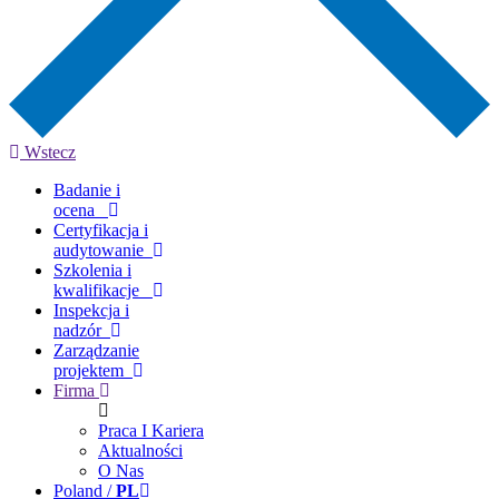
Wstecz
Badanie i
ocena
Certyfikacja i
audytowanie
Szkolenia i
kwalifikacje
Inspekcja i
nadzór
Zarządzanie
projektem
Firma
Praca I Kariera
Aktualności
O Nas
Poland /
PL