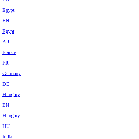
Egypt
EN
Egypt
AR
France
FR
Germany
DE
Hungary
EN
Hungary
HU
India