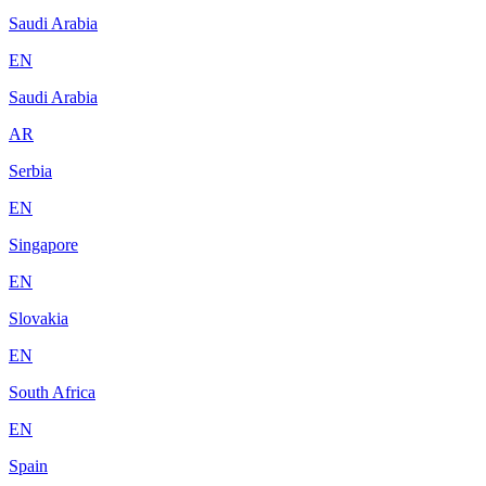
Saudi Arabia
EN
Saudi Arabia
AR
Serbia
EN
Singapore
EN
Slovakia
EN
South Africa
EN
Spain