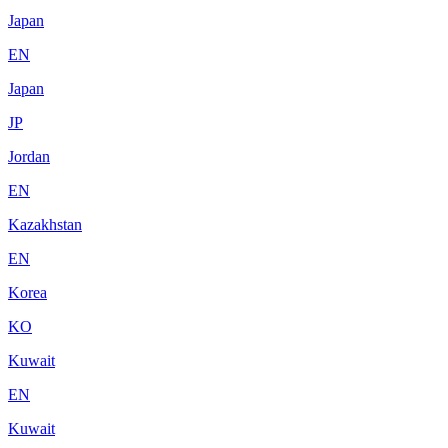
Japan
EN
Japan
JP
Jordan
EN
Kazakhstan
EN
Korea
KO
Kuwait
EN
Kuwait