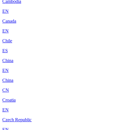
Cambodia
EN
Canada
EN
Chile
ES
China
EN
China
CN
Croatia
EN
Czech Republic
EN