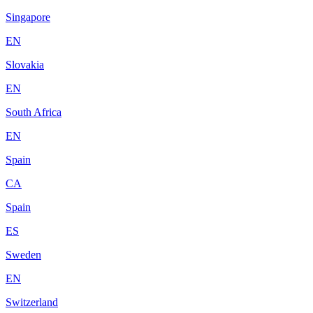
Singapore
EN
Slovakia
EN
South Africa
EN
Spain
CA
Spain
ES
Sweden
EN
Switzerland