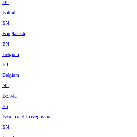
DE
Bahrain
EN
Bangladesh
EN
Belgium
FR
Belgium
NL
Bolivia
ES
Bosnia and Herzegovina
EN