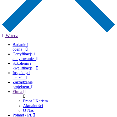
Wstecz
Badanie i
ocena
Certyfikacja i
audytowanie
Szkolenia i
kwalifikacje
Inspekcja i
nadzór
Zarządzanie
projektem
Firma
Praca I Kariera
Aktualności
O Nas
Poland /
PL