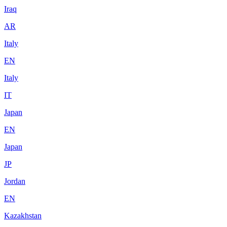
Iraq
AR
Italy
EN
Italy
IT
Japan
EN
Japan
JP
Jordan
EN
Kazakhstan