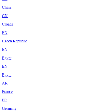
China
CN
Croatia
EN
Czech Republic
EN
Egypt
EN
Egypt
AR
France
FR
Germany