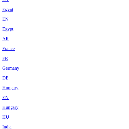
Egypt
EN
Egypt
AR
France
FR
Germany
DE
Hungary
EN
Hungary
HU
India