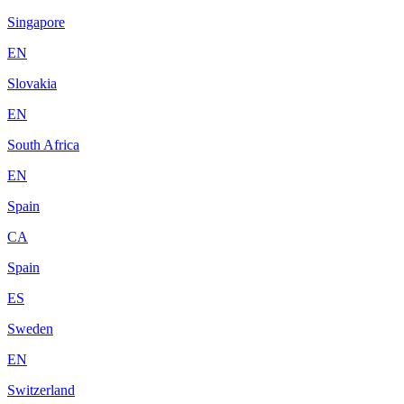
Singapore
EN
Slovakia
EN
South Africa
EN
Spain
CA
Spain
ES
Sweden
EN
Switzerland