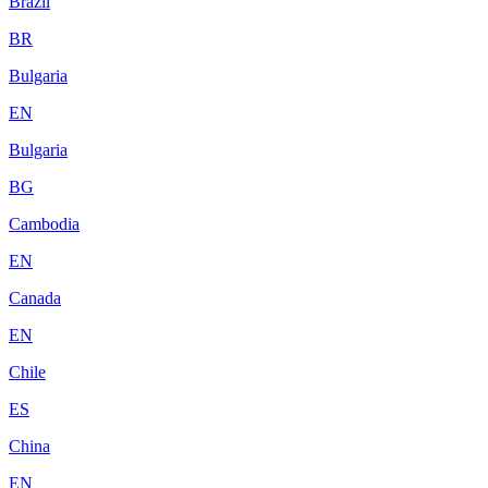
Brazil
BR
Bulgaria
EN
Bulgaria
BG
Cambodia
EN
Canada
EN
Chile
ES
China
EN