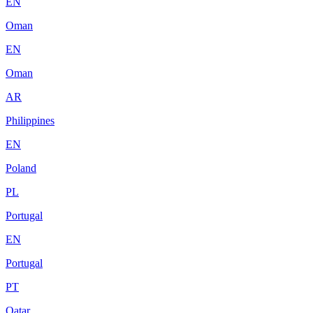
EN
Oman
EN
Oman
AR
Philippines
EN
Poland
PL
Portugal
EN
Portugal
PT
Qatar