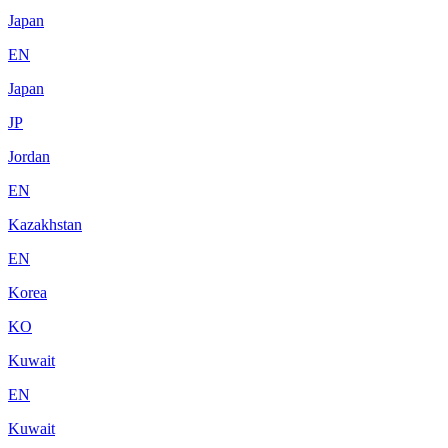
Japan
EN
Japan
JP
Jordan
EN
Kazakhstan
EN
Korea
KO
Kuwait
EN
Kuwait