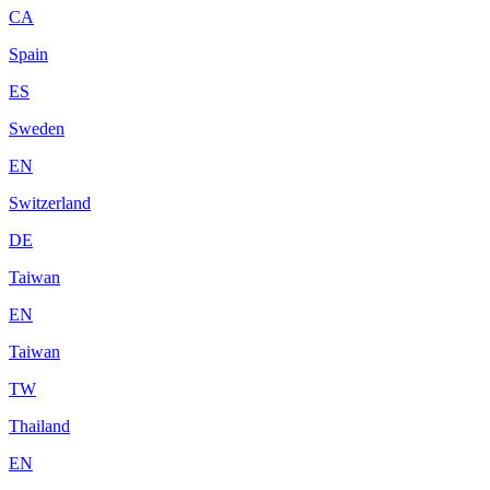
CA
Spain
ES
Sweden
EN
Switzerland
DE
Taiwan
EN
Taiwan
TW
Thailand
EN