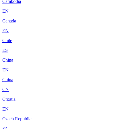
Cambodia
EN
Canada
EN
Chile
ES
China
EN
China
CN
Croatia
EN
Czech Republic
EN