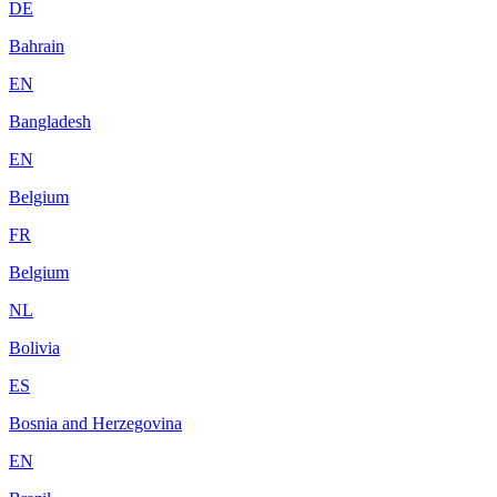
DE
Bahrain
EN
Bangladesh
EN
Belgium
FR
Belgium
NL
Bolivia
ES
Bosnia and Herzegovina
EN