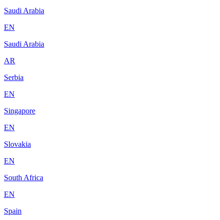
Saudi Arabia
EN
Saudi Arabia
AR
Serbia
EN
Singapore
EN
Slovakia
EN
South Africa
EN
Spain