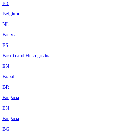
FR
Belgium
NL
Bolivia
ES
Bosnia and Herzegovina
EN
Brazil
BR
Bulgaria
EN
Bulgaria
BG