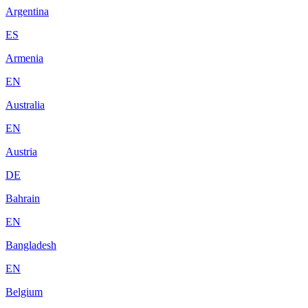
Argentina
ES
Armenia
EN
Australia
EN
Austria
DE
Bahrain
EN
Bangladesh
EN
Belgium