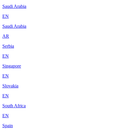
Saudi Arabia
EN
Saudi Arabia
AR
Serbia
EN
Singapore
EN
Slovakia
EN
South Africa
EN
Spain