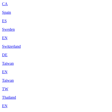
CA
Spain
ES
Sweden
EN
Switzerland
DE
Taiwan
EN
Taiwan
TW
Thailand
EN