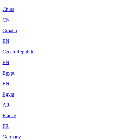
China
CN
Croatia
EN
Czech Republic
EN
Egypt
EN
Egypt
AR
France
FR
Germany