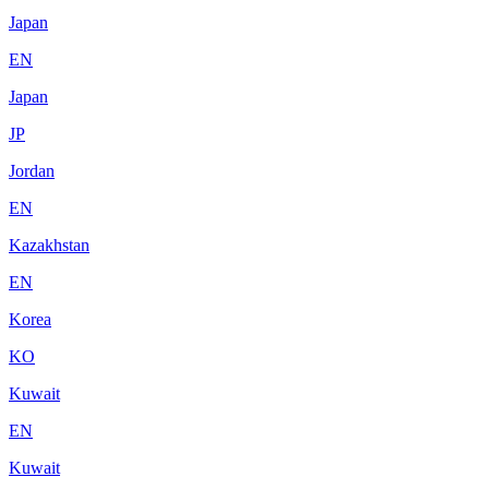
Japan
EN
Japan
JP
Jordan
EN
Kazakhstan
EN
Korea
KO
Kuwait
EN
Kuwait