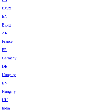
Egypt
EN
Egypt
AR
France
FR
Germany
DE
Hungary
EN
Hungary
HU
India