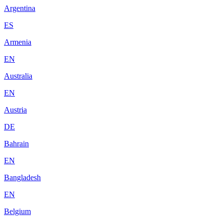
Argentina
ES
Armenia
EN
Australia
EN
Austria
DE
Bahrain
EN
Bangladesh
EN
Belgium