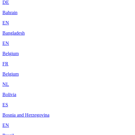
DE
Bahrain
EN
Bangladesh
EN
Belgium
FR
Belgium
NL
Bolivia
ES
Bosnia and Herzegovina
EN