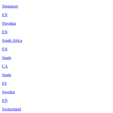
Singapore
EN
Slovakia
EN
South Africa
EN
Spain
CA
Spain
ES
Sweden
EN
Switzerland