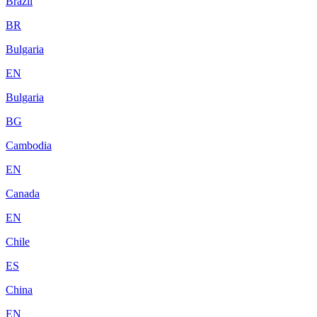
Brazil
BR
Bulgaria
EN
Bulgaria
BG
Cambodia
EN
Canada
EN
Chile
ES
China
EN