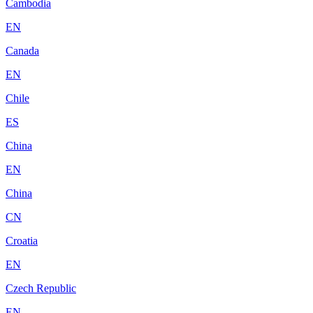
Cambodia
EN
Canada
EN
Chile
ES
China
EN
China
CN
Croatia
EN
Czech Republic
EN