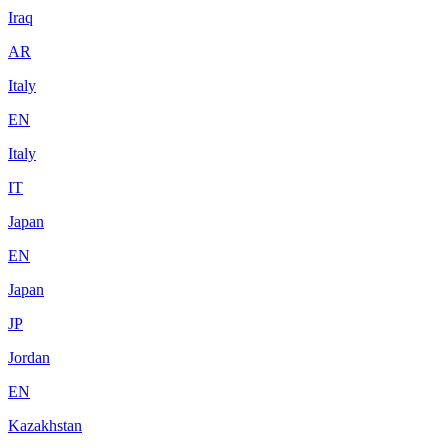
Iraq
AR
Italy
EN
Italy
IT
Japan
EN
Japan
JP
Jordan
EN
Kazakhstan