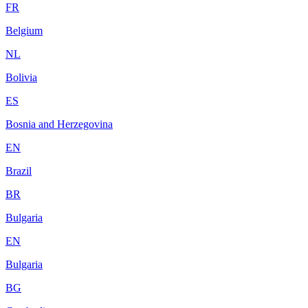
FR
Belgium
NL
Bolivia
ES
Bosnia and Herzegovina
EN
Brazil
BR
Bulgaria
EN
Bulgaria
BG