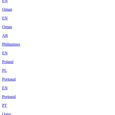
EN
Oman
EN
Oman
AR
Philippines
EN
Poland
PL
Portugal
EN
Portugal
PT
Qatar