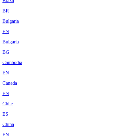
Brazil
BR
Bulgaria
EN
Bulgaria
BG
Cambodia
EN
Canada
EN
Chile
ES
China
EN