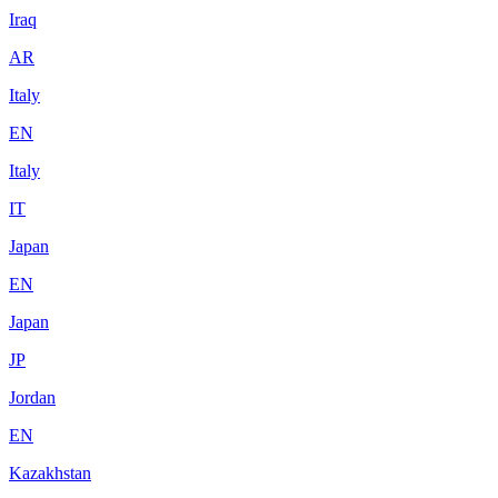
Iraq
AR
Italy
EN
Italy
IT
Japan
EN
Japan
JP
Jordan
EN
Kazakhstan