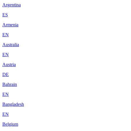
Argentina
ES
Armenia
EN
Australia
EN
Austria
DE
Bahrain
EN
Bangladesh
EN
Belgium