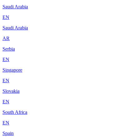
Saudi Arabia
EN
Saudi Arabia
AR
Serbia
EN
Singapore
EN
Slovakia
EN
South Africa
EN
Spain