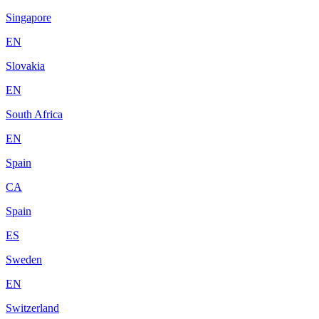
Singapore
EN
Slovakia
EN
South Africa
EN
Spain
CA
Spain
ES
Sweden
EN
Switzerland