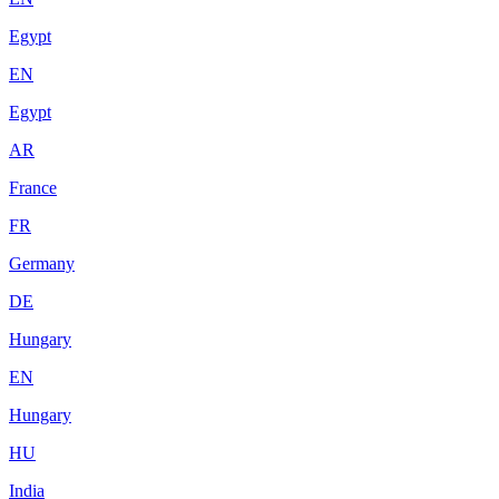
Egypt
EN
Egypt
AR
France
FR
Germany
DE
Hungary
EN
Hungary
HU
India