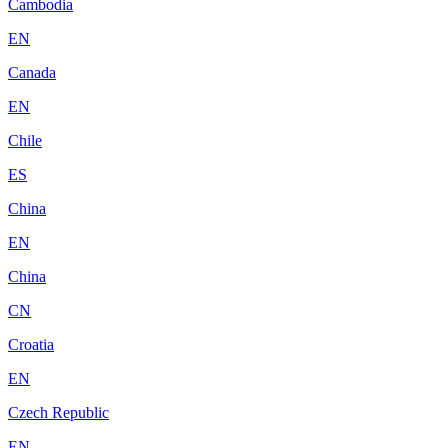
Cambodia
EN
Canada
EN
Chile
ES
China
EN
China
CN
Croatia
EN
Czech Republic
EN