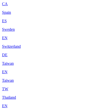
CA
Spain
ES
Sweden
EN
Switzerland
DE
Taiwan
EN
Taiwan
TW
Thailand
EN