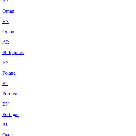
EN
Oman
EN
Oman
AR
Philippines
EN
Poland
PL
Portugal
EN
Portugal
PT
Qatar