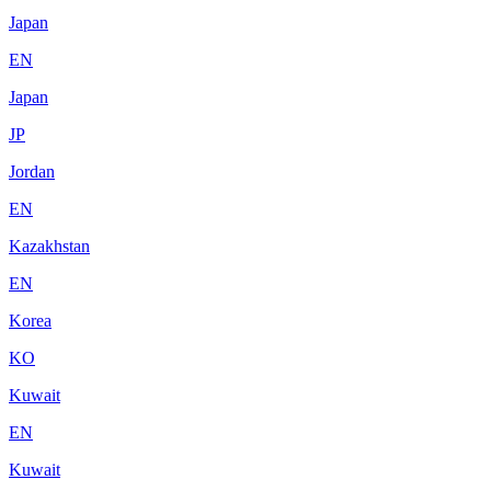
Japan
EN
Japan
JP
Jordan
EN
Kazakhstan
EN
Korea
KO
Kuwait
EN
Kuwait