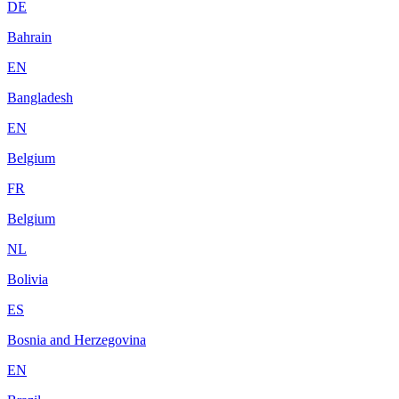
DE
Bahrain
EN
Bangladesh
EN
Belgium
FR
Belgium
NL
Bolivia
ES
Bosnia and Herzegovina
EN