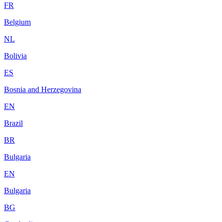
FR
Belgium
NL
Bolivia
ES
Bosnia and Herzegovina
EN
Brazil
BR
Bulgaria
EN
Bulgaria
BG