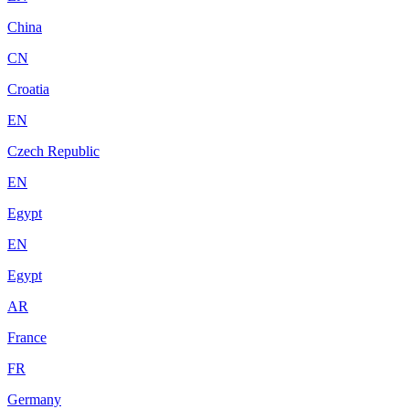
China
CN
Croatia
EN
Czech Republic
EN
Egypt
EN
Egypt
AR
France
FR
Germany