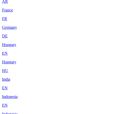
AR
France
FR
Germany
DE
Hungary
EN
Hungary
HU
India
EN
Indonesia
EN
Indonesia