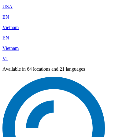
USA
EN
Vietnam
EN
Vietnam
VI
Available in 64 locations and 21 languages