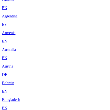
EN
Argentina
ES
Armenia
EN
Australia
EN
Austria
DE
Bahrain
EN
Bangladesh
EN