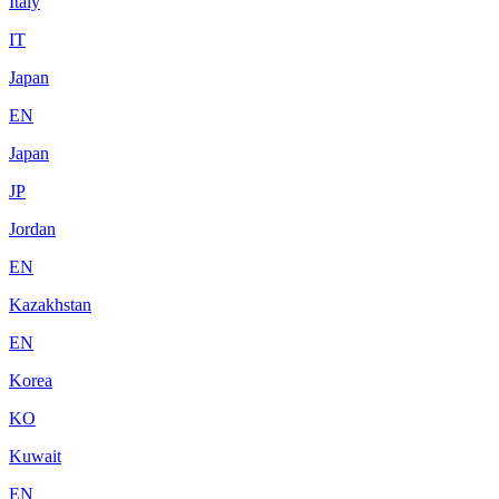
Italy
IT
Japan
EN
Japan
JP
Jordan
EN
Kazakhstan
EN
Korea
KO
Kuwait
EN