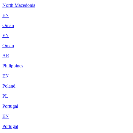
North Macedonia
EN
Oman
EN
Oman
AR
Philippines
EN
Poland
PL
Portugal
EN
Portugal