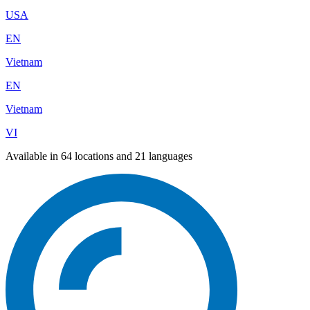
USA
EN
Vietnam
EN
Vietnam
VI
Available in 64 locations and 21 languages