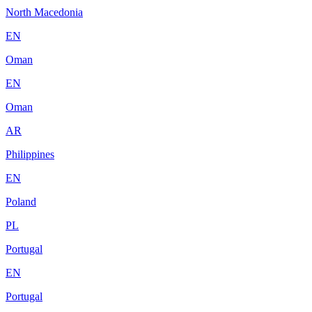
North Macedonia
EN
Oman
EN
Oman
AR
Philippines
EN
Poland
PL
Portugal
EN
Portugal