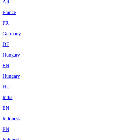
AR
France
FR
Germany
DE
Hungary
EN
Hungary
HU
India
EN
Indonesia
EN
Indonesia