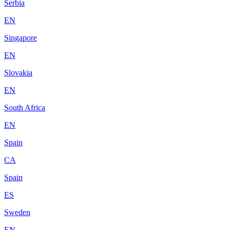
Serbia
EN
Singapore
EN
Slovakia
EN
South Africa
EN
Spain
CA
Spain
ES
Sweden
EN