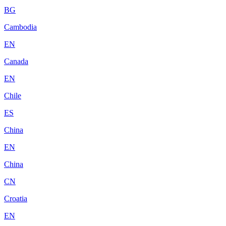
BG
Cambodia
EN
Canada
EN
Chile
ES
China
EN
China
CN
Croatia
EN