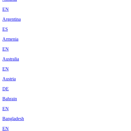
EN
Argentina
ES
Armenia
EN
Australia
EN
Austria
DE
Bahrain
EN
Bangladesh
EN