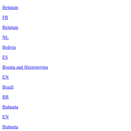
Belgium
FR
Belgium
NL
Bolivia
ES
Bosnia and Herzegovina
EN
Brazil
BR
Bulgaria
EN
Bulgaria