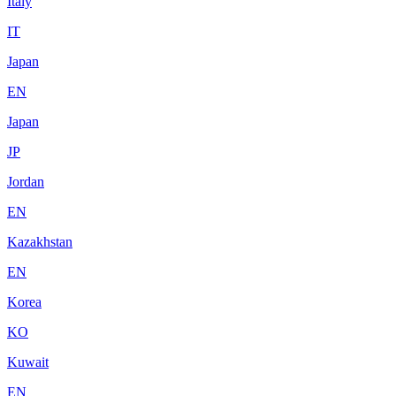
Italy
IT
Japan
EN
Japan
JP
Jordan
EN
Kazakhstan
EN
Korea
KO
Kuwait
EN