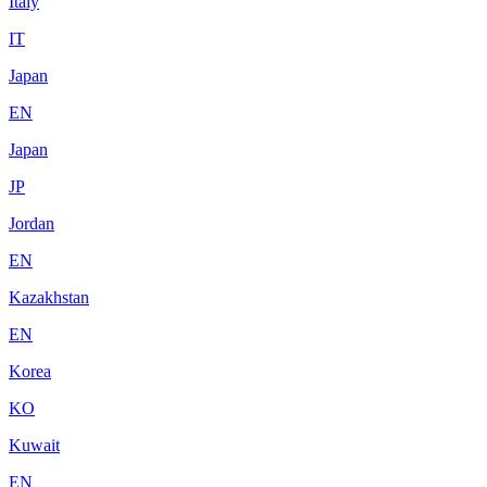
Italy
IT
Japan
EN
Japan
JP
Jordan
EN
Kazakhstan
EN
Korea
KO
Kuwait
EN