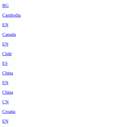
BG
Cambodia
EN
Canada
EN
Chile
ES
China
EN
China
CN
Croatia
EN