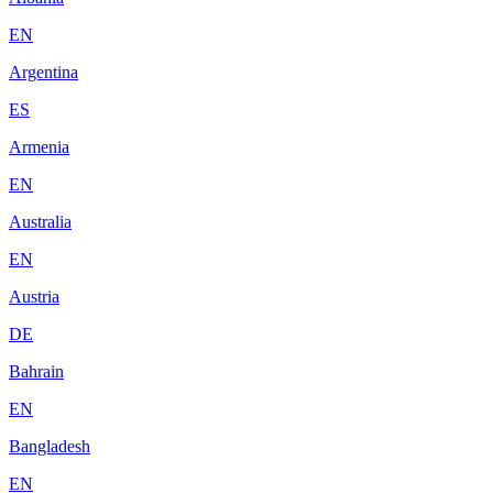
EN
Argentina
ES
Armenia
EN
Australia
EN
Austria
DE
Bahrain
EN
Bangladesh
EN