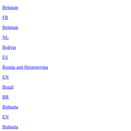
Belgium
FR
Belgium
NL
Bolivia
ES
Bosnia and Herzegovina
EN
Brazil
BR
Bulgaria
EN
Bulgaria