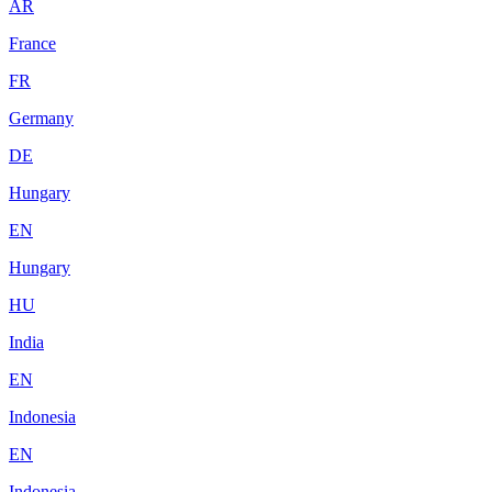
AR
France
FR
Germany
DE
Hungary
EN
Hungary
HU
India
EN
Indonesia
EN
Indonesia