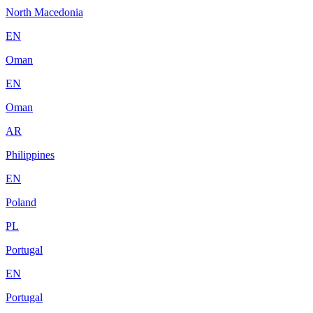
North Macedonia
EN
Oman
EN
Oman
AR
Philippines
EN
Poland
PL
Portugal
EN
Portugal