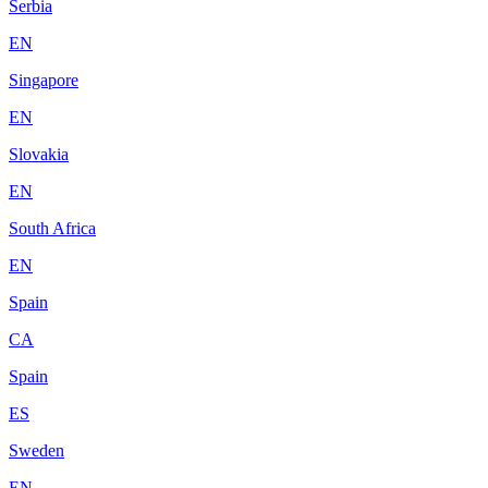
Serbia
EN
Singapore
EN
Slovakia
EN
South Africa
EN
Spain
CA
Spain
ES
Sweden
EN