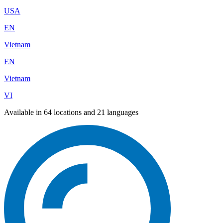
USA
EN
Vietnam
EN
Vietnam
VI
Available in 64 locations and 21 languages