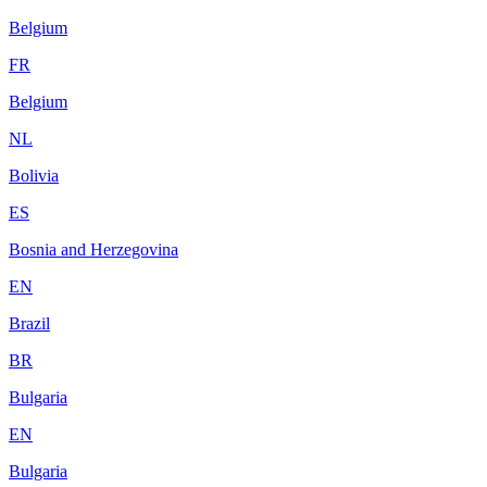
Belgium
FR
Belgium
NL
Bolivia
ES
Bosnia and Herzegovina
EN
Brazil
BR
Bulgaria
EN
Bulgaria