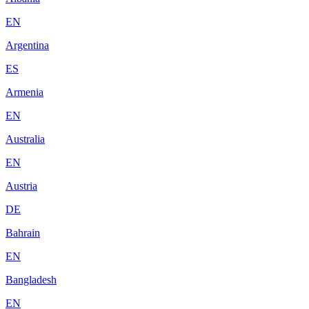
EN
Argentina
ES
Armenia
EN
Australia
EN
Austria
DE
Bahrain
EN
Bangladesh
EN