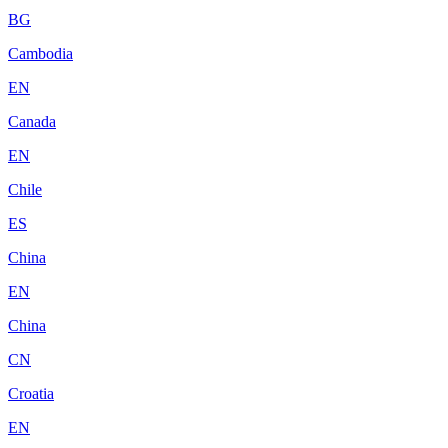
BG
Cambodia
EN
Canada
EN
Chile
ES
China
EN
China
CN
Croatia
EN