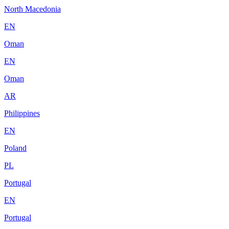
North Macedonia
EN
Oman
EN
Oman
AR
Philippines
EN
Poland
PL
Portugal
EN
Portugal