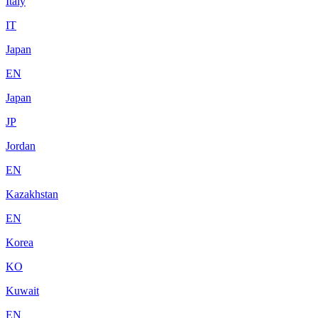
Italy
IT
Japan
EN
Japan
JP
Jordan
EN
Kazakhstan
EN
Korea
KO
Kuwait
EN