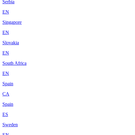
Serbia
EN
Singapore
EN
Slovakia
EN
South Africa
EN
Spain
CA
Spain
ES
Sweden
EN