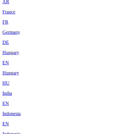
AR
France
FR
Germany
DE
Hungary
EN
Hungary
HU
India
EN
Indonesia
EN
Indonesia