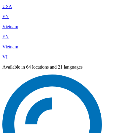
USA
EN
Vietnam
EN
Vietnam
VI
Available in 64 locations and 21 languages