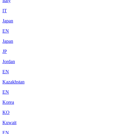
Italy
IT
Japan
EN
Japan
JP
Jordan
EN
Kazakhstan
EN
Korea
KO
Kuwait
EN