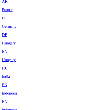
AR
France
FR
Germany
DE
Hungary
EN
Hungary
HU
India
EN
Indonesia
EN
Indonesia