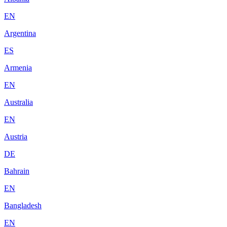
EN
Argentina
ES
Armenia
EN
Australia
EN
Austria
DE
Bahrain
EN
Bangladesh
EN