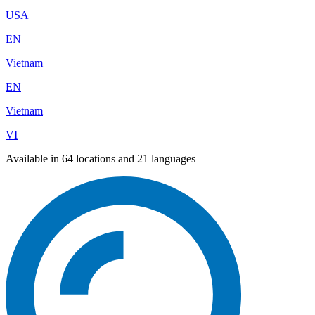
USA
EN
Vietnam
EN
Vietnam
VI
Available in 64 locations and 21 languages