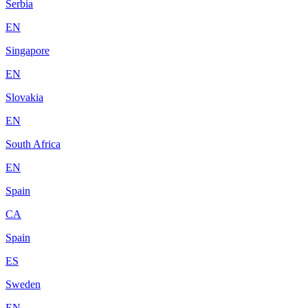
Serbia
EN
Singapore
EN
Slovakia
EN
South Africa
EN
Spain
CA
Spain
ES
Sweden
EN