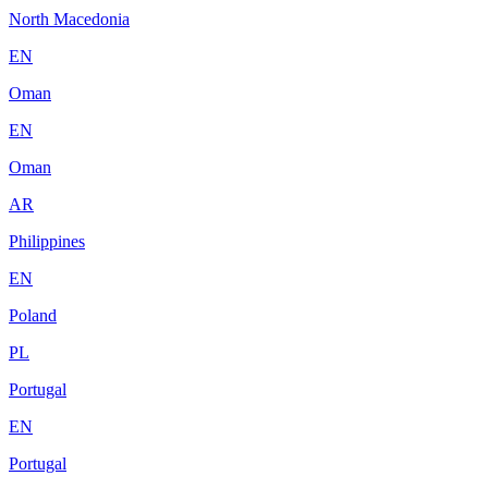
North Macedonia
EN
Oman
EN
Oman
AR
Philippines
EN
Poland
PL
Portugal
EN
Portugal