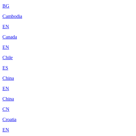
BG
Cambodia
EN
Canada
EN
Chile
ES
China
EN
China
CN
Croatia
EN