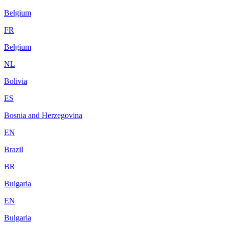
Belgium
FR
Belgium
NL
Bolivia
ES
Bosnia and Herzegovina
EN
Brazil
BR
Bulgaria
EN
Bulgaria