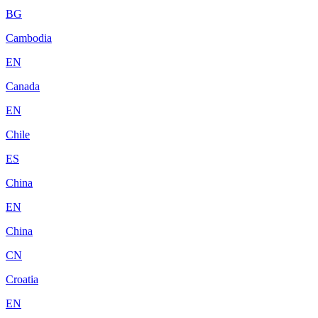
BG
Cambodia
EN
Canada
EN
Chile
ES
China
EN
China
CN
Croatia
EN