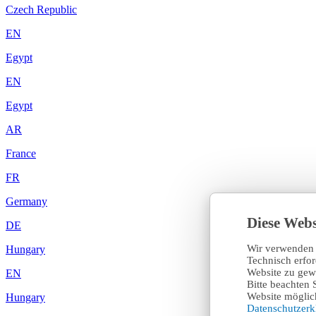
Czech Republic
EN
Egypt
EN
Egypt
AR
France
FR
Germany
Diese Webs
DE
Wir verwenden 
Hungary
Technisch erfo
Website zu gewä
EN
Bitte beachten 
Website möglich
Hungary
Datenschutzer