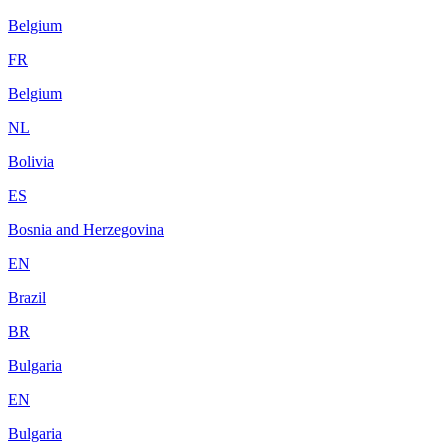
Belgium
FR
Belgium
NL
Bolivia
ES
Bosnia and Herzegovina
EN
Brazil
BR
Bulgaria
EN
Bulgaria