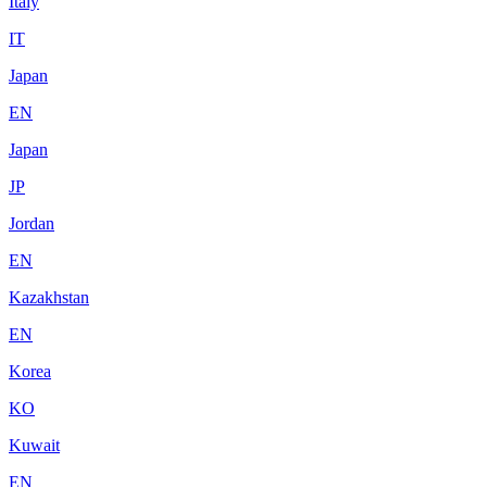
Italy
IT
Japan
EN
Japan
JP
Jordan
EN
Kazakhstan
EN
Korea
KO
Kuwait
EN