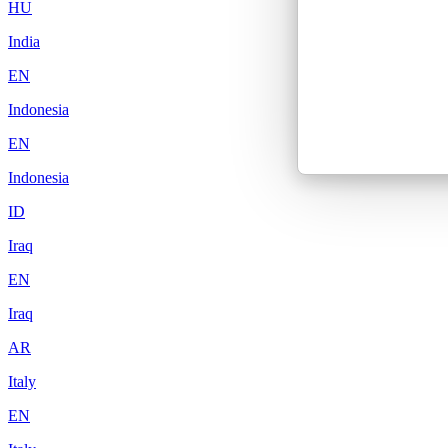
HU
India
EN
Indonesia
EN
Indonesia
ID
Iraq
EN
Iraq
AR
Italy
EN