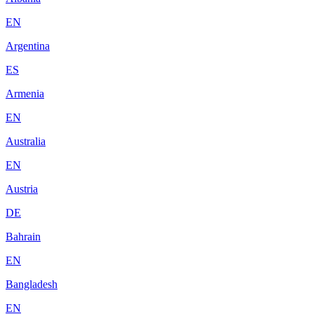
EN
Argentina
ES
Armenia
EN
Australia
EN
Austria
DE
Bahrain
EN
Bangladesh
EN