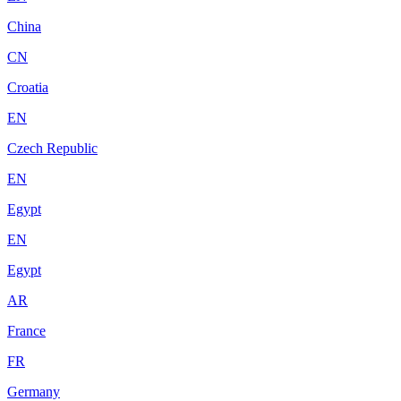
China
CN
Croatia
EN
Czech Republic
EN
Egypt
EN
Egypt
AR
France
FR
Germany