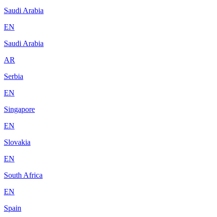
Saudi Arabia
EN
Saudi Arabia
AR
Serbia
EN
Singapore
EN
Slovakia
EN
South Africa
EN
Spain