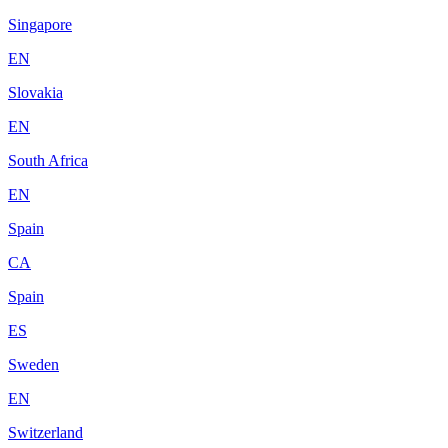
Singapore
EN
Slovakia
EN
South Africa
EN
Spain
CA
Spain
ES
Sweden
EN
Switzerland