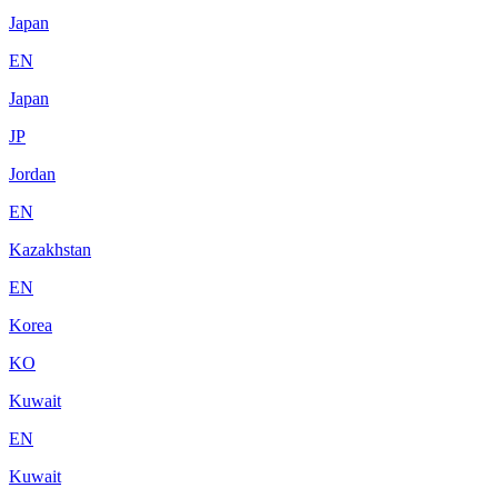
Japan
EN
Japan
JP
Jordan
EN
Kazakhstan
EN
Korea
KO
Kuwait
EN
Kuwait