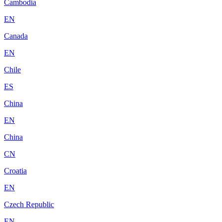
Cambodia
EN
Canada
EN
Chile
ES
China
EN
China
CN
Croatia
EN
Czech Republic
EN