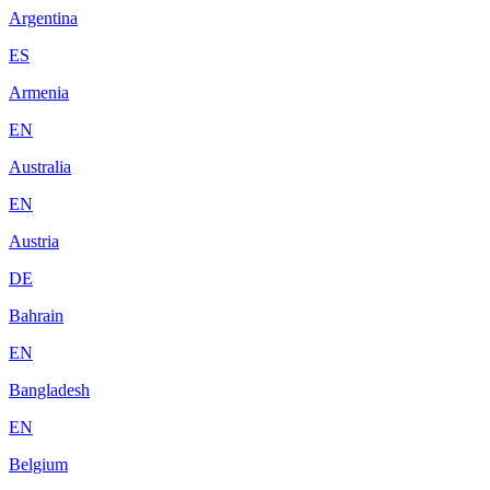
Argentina
ES
Armenia
EN
Australia
EN
Austria
DE
Bahrain
EN
Bangladesh
EN
Belgium