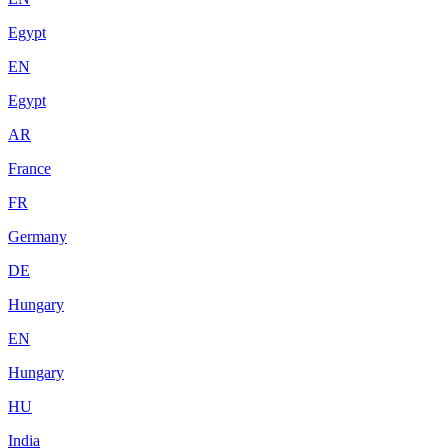
Egypt
EN
Egypt
AR
France
FR
Germany
DE
Hungary
EN
Hungary
HU
India