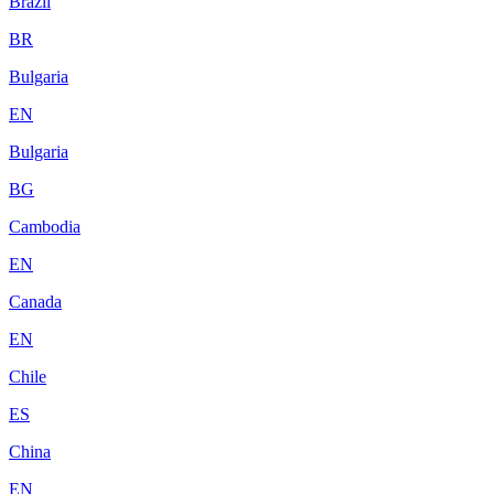
Brazil
BR
Bulgaria
EN
Bulgaria
BG
Cambodia
EN
Canada
EN
Chile
ES
China
EN