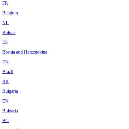
FR
Belgium
NL
Bolivia
ES
Bosnia and Herzegovina
EN
Brazil
BR
Bulgaria
EN
Bulgaria
BG