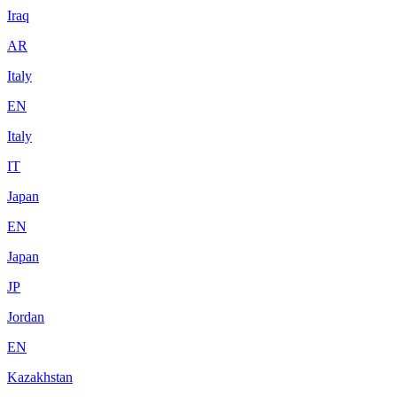
Iraq
AR
Italy
EN
Italy
IT
Japan
EN
Japan
JP
Jordan
EN
Kazakhstan