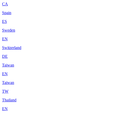
CA
Spain
ES
Sweden
EN
Switzerland
DE
Taiwan
EN
Taiwan
TW
Thailand
EN