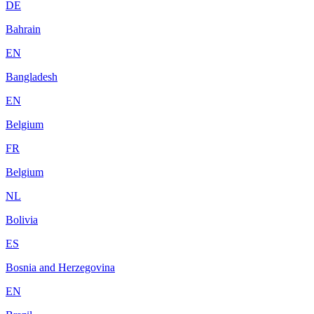
DE
Bahrain
EN
Bangladesh
EN
Belgium
FR
Belgium
NL
Bolivia
ES
Bosnia and Herzegovina
EN