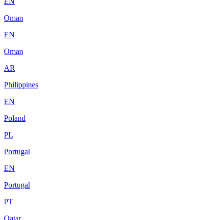
EN
Oman
EN
Oman
AR
Philippines
EN
Poland
PL
Portugal
EN
Portugal
PT
Qatar