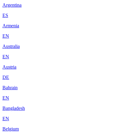
Argentina
ES
Armenia
EN
Australia
EN
Austria
DE
Bahrain
EN
Bangladesh
EN
Belgium