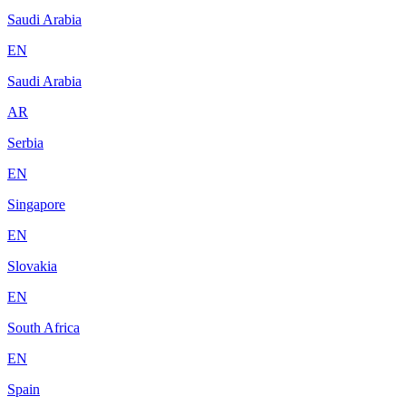
Saudi Arabia
EN
Saudi Arabia
AR
Serbia
EN
Singapore
EN
Slovakia
EN
South Africa
EN
Spain