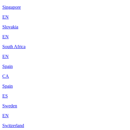
Singapore
EN
Slovakia
EN
South Africa
EN
Spain
CA
Spain
ES
Sweden
EN
Switzerland