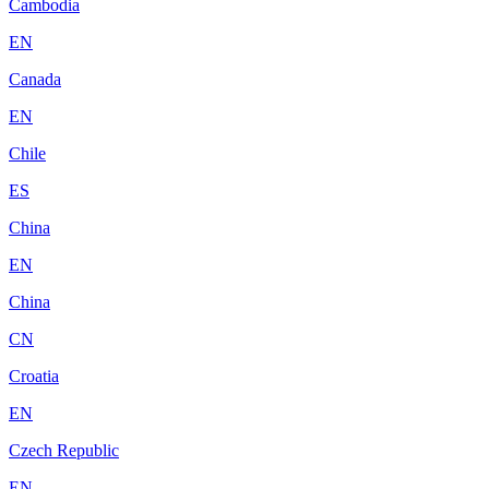
Cambodia
EN
Canada
EN
Chile
ES
China
EN
China
CN
Croatia
EN
Czech Republic
EN