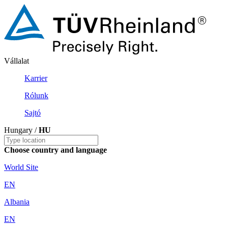
Vállalat
Karrier
Rólunk
Sajtó
Hungary /
HU
Choose country and language
World Site
EN
Albania
EN