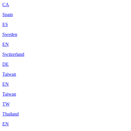
CA
Spain
ES
Sweden
EN
Switzerland
DE
Taiwan
EN
Taiwan
TW
Thailand
EN