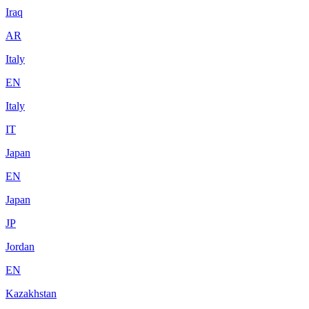
Iraq
AR
Italy
EN
Italy
IT
Japan
EN
Japan
JP
Jordan
EN
Kazakhstan