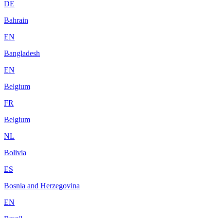
DE
Bahrain
EN
Bangladesh
EN
Belgium
FR
Belgium
NL
Bolivia
ES
Bosnia and Herzegovina
EN