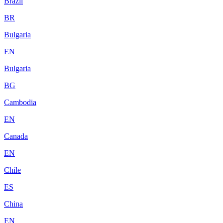
Brazil
BR
Bulgaria
EN
Bulgaria
BG
Cambodia
EN
Canada
EN
Chile
ES
China
EN