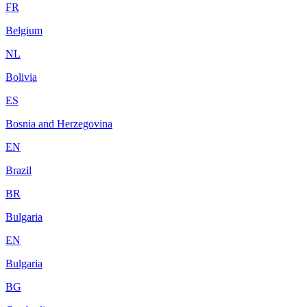
FR
Belgium
NL
Bolivia
ES
Bosnia and Herzegovina
EN
Brazil
BR
Bulgaria
EN
Bulgaria
BG