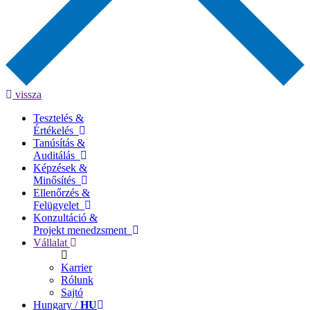
vissza
Tesztelés &
Értékelés
Tanúsítás &
Auditálás
Képzések &
Minősítés
Ellenőrzés &
Felügyelet
Konzultáció &
Projekt menedzsment
Vállalat
Karrier
Rólunk
Sajtó
Hungary /
HU