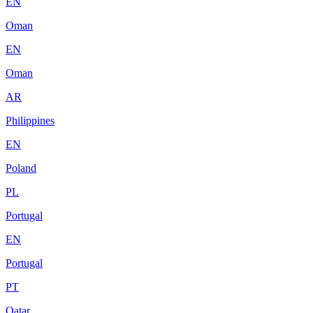
EN
Oman
EN
Oman
AR
Philippines
EN
Poland
PL
Portugal
EN
Portugal
PT
Qatar