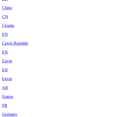
China
CN
Croatia
EN
Czech Republic
EN
Egypt
EN
Egypt
AR
France
FR
Germany