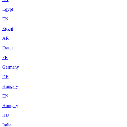
Egypt
EN
Egypt
AR
France
FR
Germany
DE
Hungary
EN
Hungary
HU
India