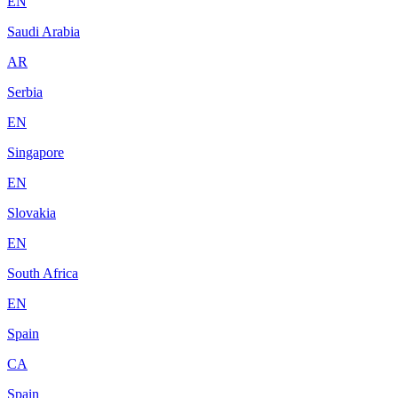
EN
Saudi Arabia
AR
Serbia
EN
Singapore
EN
Slovakia
EN
South Africa
EN
Spain
CA
Spain