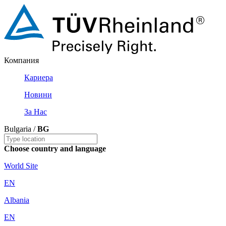
Компания
Кариера
Новини
За Нас
Bulgaria /
BG
Choose country and language
World Site
EN
Albania
EN