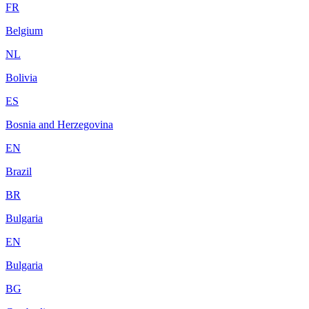
FR
Belgium
NL
Bolivia
ES
Bosnia and Herzegovina
EN
Brazil
BR
Bulgaria
EN
Bulgaria
BG