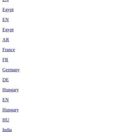
Egypt
EN
Egypt
AR
France
FR
Germany
DE
Hungary
EN
Hungary
HU
India