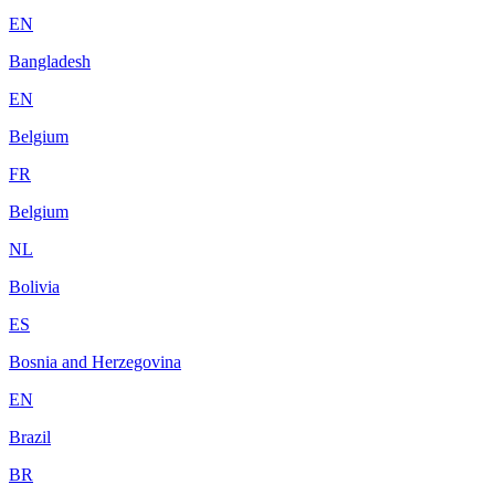
EN
Bangladesh
EN
Belgium
FR
Belgium
NL
Bolivia
ES
Bosnia and Herzegovina
EN
Brazil
BR