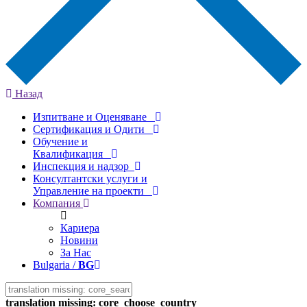
Назад
Изпитване и Оценяване
Сертификация и Одити
Обучение и
Квалификация
Инспекция и надзор
Консултантски услуги и
Управление на проекти
Компания
Кариера
Новини
За Нас
Bulgaria /
BG
translation missing: core_choose_country