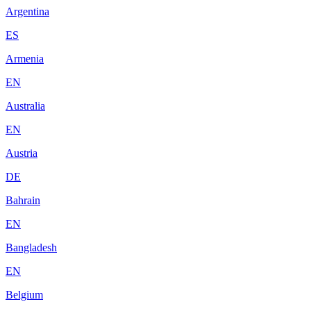
Argentina
ES
Armenia
EN
Australia
EN
Austria
DE
Bahrain
EN
Bangladesh
EN
Belgium