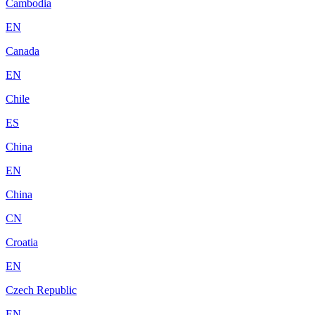
Cambodia
EN
Canada
EN
Chile
ES
China
EN
China
CN
Croatia
EN
Czech Republic
EN