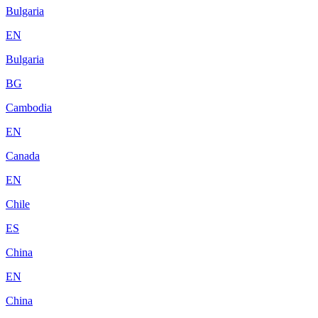
Bulgaria
EN
Bulgaria
BG
Cambodia
EN
Canada
EN
Chile
ES
China
EN
China