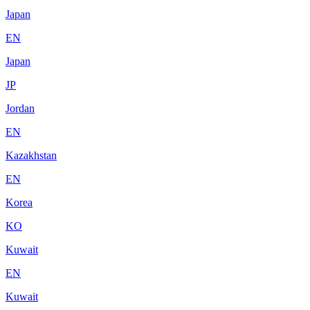
Japan
EN
Japan
JP
Jordan
EN
Kazakhstan
EN
Korea
KO
Kuwait
EN
Kuwait