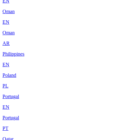
EN
Oman
EN
Oman
AR
Philippines
EN
Poland
PL
Portugal
EN
Portugal
PT
Qatar