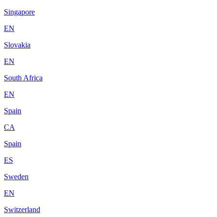
Singapore
EN
Slovakia
EN
South Africa
EN
Spain
CA
Spain
ES
Sweden
EN
Switzerland