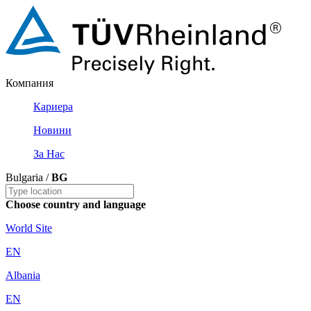
Компания
Кариера
Новини
За Нас
Bulgaria /
BG
Choose country and language
World Site
EN
Albania
EN