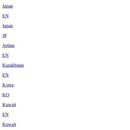
Japan
EN
Japan
JP
Jordan
EN
Kazakhstan
EN
Korea
KO
Kuwait
EN
Kuwait