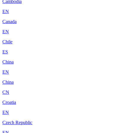
Cambodia
EN
Canada
EN
Chile
ES
China
EN
China
CN
Croatia
EN
Czech Republic
EN