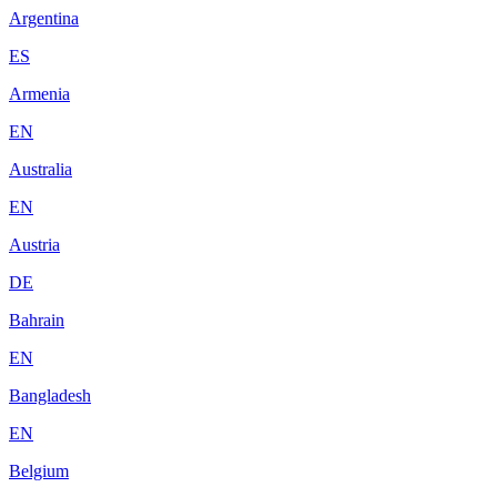
Argentina
ES
Armenia
EN
Australia
EN
Austria
DE
Bahrain
EN
Bangladesh
EN
Belgium