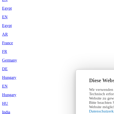
Egypt
EN
Egypt
AR
France
FR
Germany
DE
Hungary
Diese Webs
EN
Wir verwenden 
Technisch erfo
Hungary
Website zu gewä
Bitte beachten 
HU
Website möglich
Datenschutzer
India