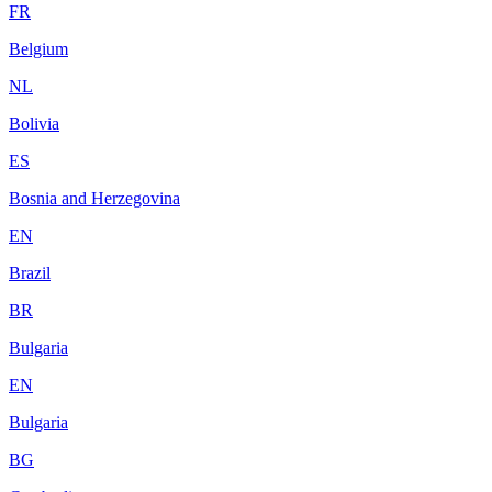
FR
Belgium
NL
Bolivia
ES
Bosnia and Herzegovina
EN
Brazil
BR
Bulgaria
EN
Bulgaria
BG