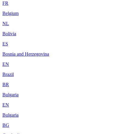
FR
Belgium
NL
Bolivia
ES
Bosnia and Herzegovina
EN
Brazil
BR
Bulgaria
EN
Bulgaria
BG