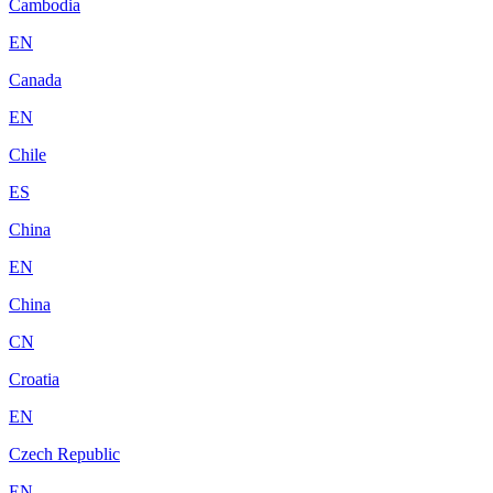
Cambodia
EN
Canada
EN
Chile
ES
China
EN
China
CN
Croatia
EN
Czech Republic
EN