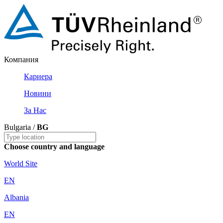
Компания
Кариера
Новини
За Нас
Bulgaria /
BG
Choose country and language
World Site
EN
Albania
EN