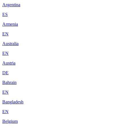
Argentina
ES
Armenia
EN
Australia
EN
Austria
DE
Bahrain
EN
Bangladesh
EN
Belgium