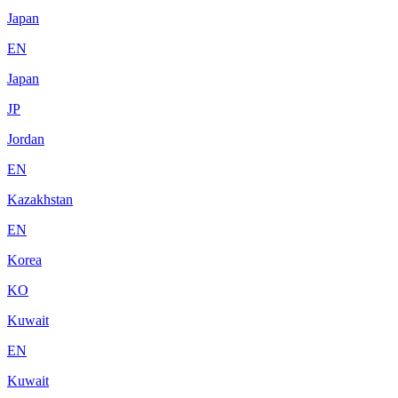
Japan
EN
Japan
JP
Jordan
EN
Kazakhstan
EN
Korea
KO
Kuwait
EN
Kuwait