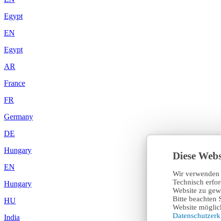
Egypt
EN
Egypt
AR
France
FR
Germany
DE
Hungary
Diese Webs
EN
Wir verwenden 
Technisch erfo
Hungary
Website zu gewä
Bitte beachten 
HU
Website möglich
Datenschutzer
India