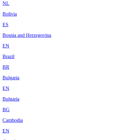
NL
Bolivia
ES
Bosnia and Herzegovina
EN
Brazil
BR
Bulgaria
EN
Bulgaria
BG
Cambodia
EN