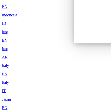
EN
Indonesia
ID
Iraq
EN
Iraq
AR
Italy
EN
Italy
IT
Japan
EN