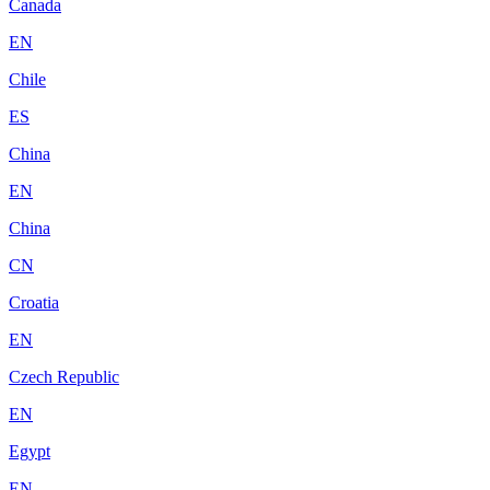
Canada
EN
Chile
ES
China
EN
China
CN
Croatia
EN
Czech Republic
EN
Egypt
EN