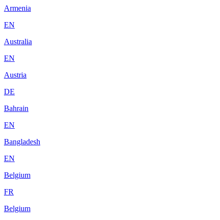
Armenia
EN
Australia
EN
Austria
DE
Bahrain
EN
Bangladesh
EN
Belgium
FR
Belgium