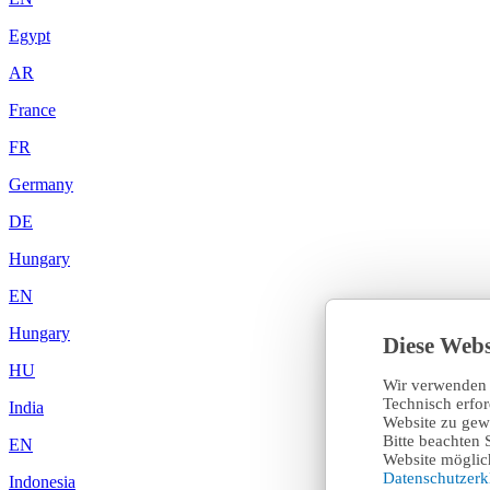
Egypt
AR
France
FR
Germany
DE
Hungary
EN
Hungary
Diese Webs
HU
Wir verwenden 
Technisch erfo
India
Website zu gewä
Bitte beachten 
EN
Website möglich
Datenschutzer
Indonesia