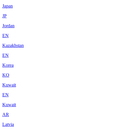
Japan
JP
Jordan
EN
Kazakhstan
EN
Korea
KO
Kuwait
EN
Kuwait
AR
Latvia