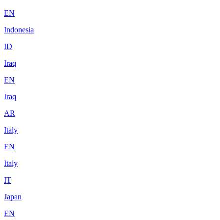
EN
Indonesia
ID
Iraq
EN
Iraq
AR
Italy
EN
Italy
IT
Japan
EN