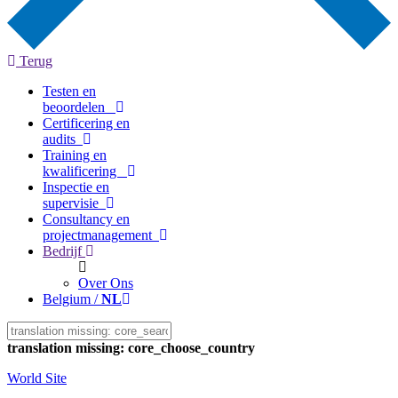
Terug
Testen en
beoordelen
Certificering en
audits
Training en
kwalificering
Inspectie en
supervisie
Consultancy en
projectmanagement
Bedrijf
Over Ons
Belgium /
NL
translation missing: core_choose_country
World Site