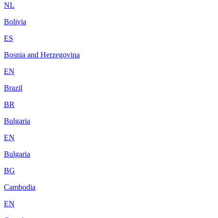
NL
Bolivia
ES
Bosnia and Herzegovina
EN
Brazil
BR
Bulgaria
EN
Bulgaria
BG
Cambodia
EN