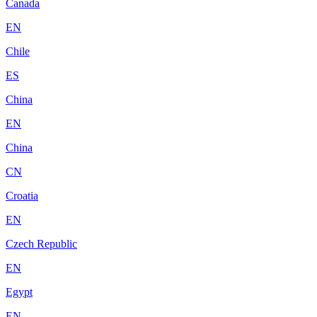
Canada
EN
Chile
ES
China
EN
China
CN
Croatia
EN
Czech Republic
EN
Egypt
EN