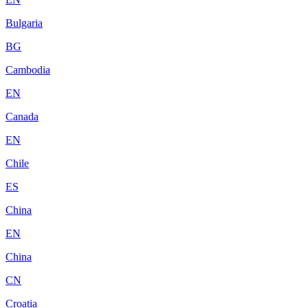
Bulgaria
BG
Cambodia
EN
Canada
EN
Chile
ES
China
EN
China
CN
Croatia