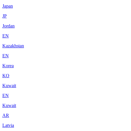
Japan
JP
Jordan
EN
Kazakhstan
EN
Korea
KO
Kuwait
EN
Kuwait
AR
Latvia