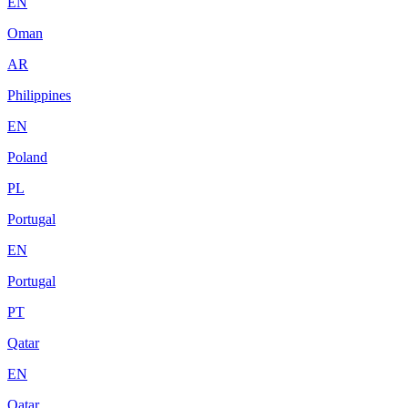
EN
Oman
AR
Philippines
EN
Poland
PL
Portugal
EN
Portugal
PT
Qatar
EN
Qatar