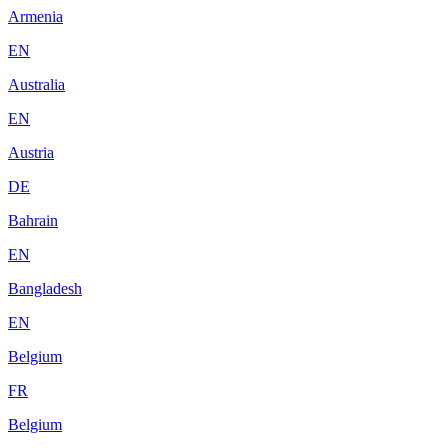
Armenia
EN
Australia
EN
Austria
DE
Bahrain
EN
Bangladesh
EN
Belgium
FR
Belgium