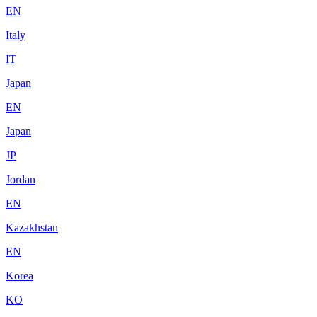
EN
Italy
IT
Japan
EN
Japan
JP
Jordan
EN
Kazakhstan
EN
Korea
KO