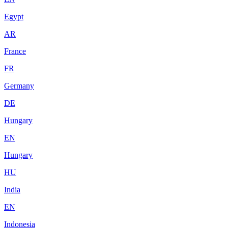
Egypt
AR
France
FR
Germany
DE
Hungary
EN
Hungary
HU
India
EN
Indonesia