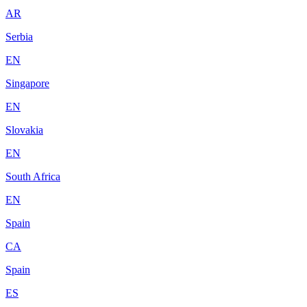
AR
Serbia
EN
Singapore
EN
Slovakia
EN
South Africa
EN
Spain
CA
Spain
ES