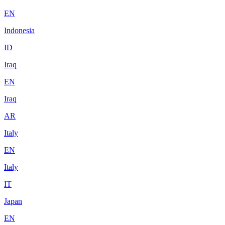
EN
Indonesia
ID
Iraq
EN
Iraq
AR
Italy
EN
Italy
IT
Japan
EN