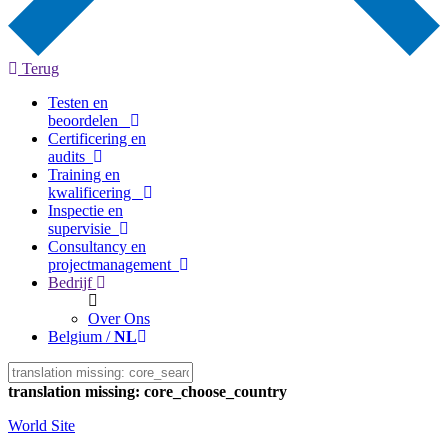
Terug
Testen en
beoordelen
Certificering en
audits
Training en
kwalificering
Inspectie en
supervisie
Consultancy en
projectmanagement
Bedrijf
Over Ons
Belgium /
NL
translation missing: core_choose_country
World Site