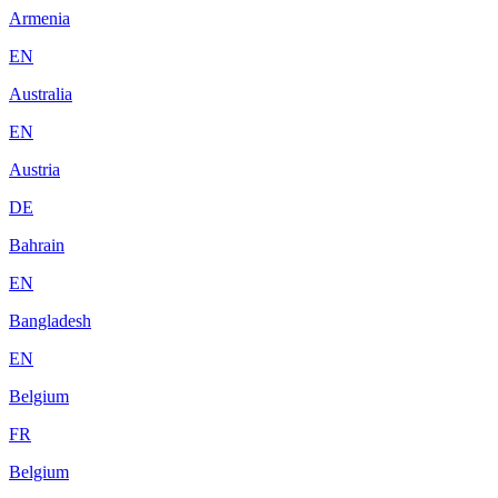
Armenia
EN
Australia
EN
Austria
DE
Bahrain
EN
Bangladesh
EN
Belgium
FR
Belgium