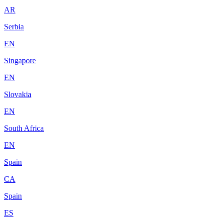
AR
Serbia
EN
Singapore
EN
Slovakia
EN
South Africa
EN
Spain
CA
Spain
ES