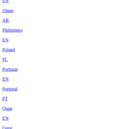
EN
Oman
AR
Philippines
EN
Poland
PL
Portugal
EN
Portugal
PT
Qatar
EN
Qatar