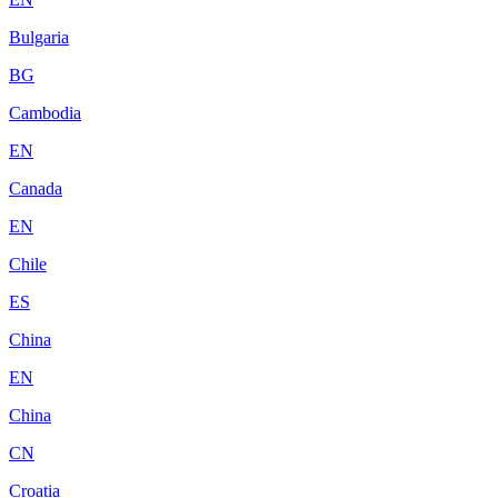
Bulgaria
BG
Cambodia
EN
Canada
EN
Chile
ES
China
EN
China
CN
Croatia