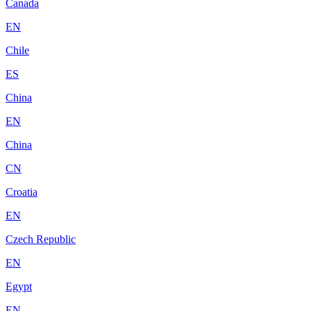
Canada
EN
Chile
ES
China
EN
China
CN
Croatia
EN
Czech Republic
EN
Egypt
EN