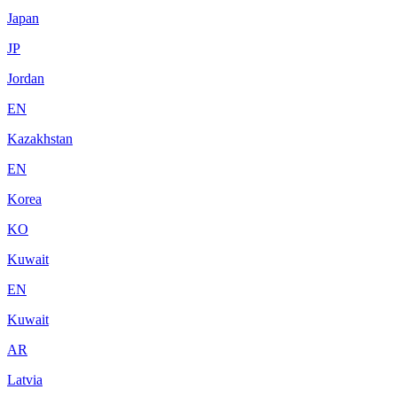
Japan
JP
Jordan
EN
Kazakhstan
EN
Korea
KO
Kuwait
EN
Kuwait
AR
Latvia