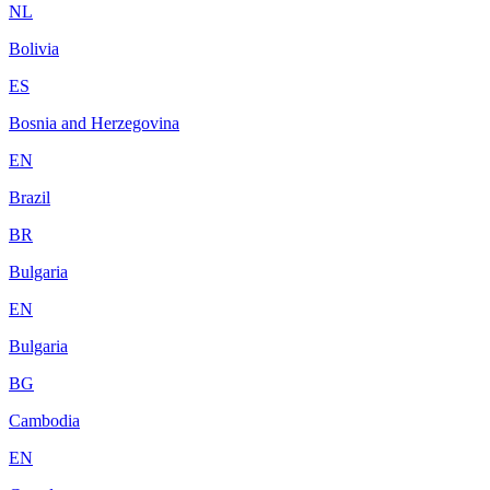
NL
Bolivia
ES
Bosnia and Herzegovina
EN
Brazil
BR
Bulgaria
EN
Bulgaria
BG
Cambodia
EN