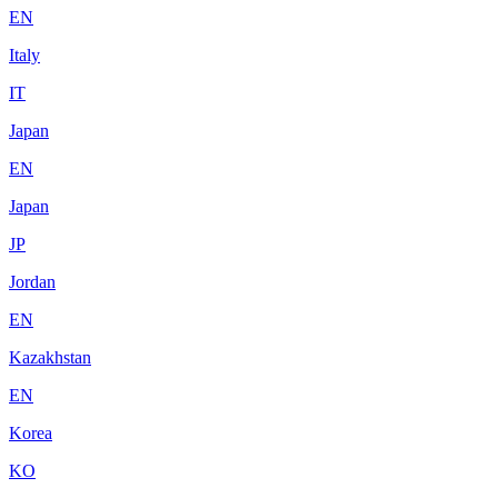
EN
Italy
IT
Japan
EN
Japan
JP
Jordan
EN
Kazakhstan
EN
Korea
KO