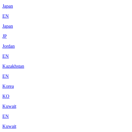
Japan
EN
Japan
JP
Jordan
EN
Kazakhstan
EN
Korea
KO
Kuwait
EN
Kuwait