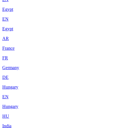
Egypt
EN
Egypt
AR
France
FR
Germany
DE
Hungary
EN
Hungary
HU
India