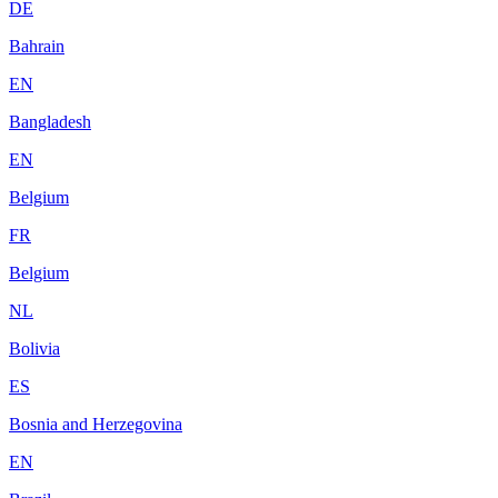
DE
Bahrain
EN
Bangladesh
EN
Belgium
FR
Belgium
NL
Bolivia
ES
Bosnia and Herzegovina
EN