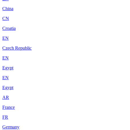
China
CN
Croatia
EN
Czech Republic
EN
Egypt
EN
Egypt
AR
France
FR
Germany