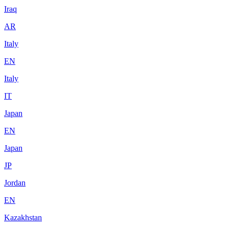
Iraq
AR
Italy
EN
Italy
IT
Japan
EN
Japan
JP
Jordan
EN
Kazakhstan