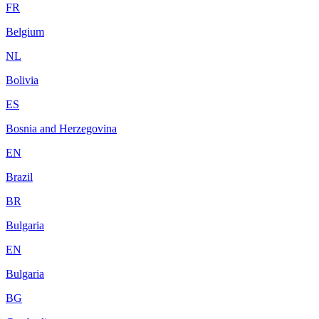
FR
Belgium
NL
Bolivia
ES
Bosnia and Herzegovina
EN
Brazil
BR
Bulgaria
EN
Bulgaria
BG