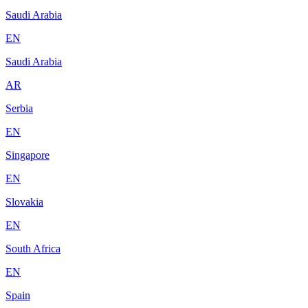
Saudi Arabia
EN
Saudi Arabia
AR
Serbia
EN
Singapore
EN
Slovakia
EN
South Africa
EN
Spain