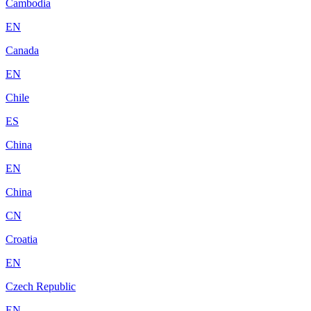
Cambodia
EN
Canada
EN
Chile
ES
China
EN
China
CN
Croatia
EN
Czech Republic
EN