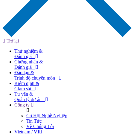
Trở lại
Thử nghiệm &
Đánh giá
Chứng nhận &
Đánh giá
Đào tạo &
Trình độ chuyên môn
Kiểm định &
Giám sát
Tư vấn &
Quản lý dự án
Công ty
Cơ Hội Nghề Nghiệp
Tin Tức
Về Chúng Tôi
Vietnam /
VI