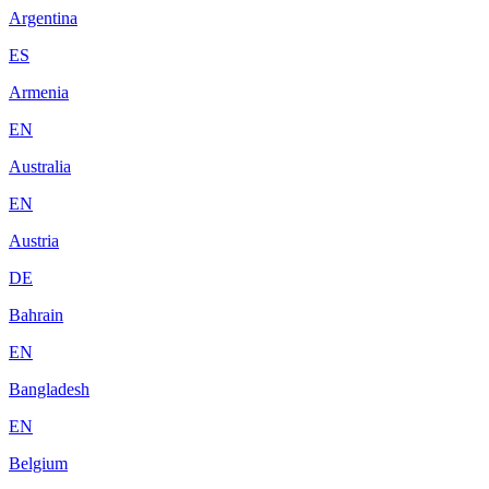
Argentina
ES
Armenia
EN
Australia
EN
Austria
DE
Bahrain
EN
Bangladesh
EN
Belgium