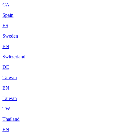
CA
Spain
ES
Sweden
EN
Switzerland
DE
Taiwan
EN
Taiwan
TW
Thailand
EN