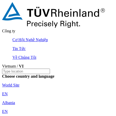
Công ty
Cơ Hội Nghề Nghiệp
Tin Tức
Về Chúng Tôi
Vietnam /
VI
Choose country and language
World Site
EN
Albania
EN