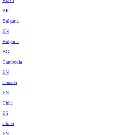
Brazil
BR
Bulgaria
EN
Bulgaria
BG
Cambodia
EN
Canada
EN
Chile
ES
China
EN