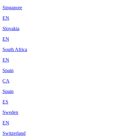
Singapore
EN
Slovakia
EN
South Africa
EN
Spain
CA
Spain
ES
Sweden
EN
Switzerland