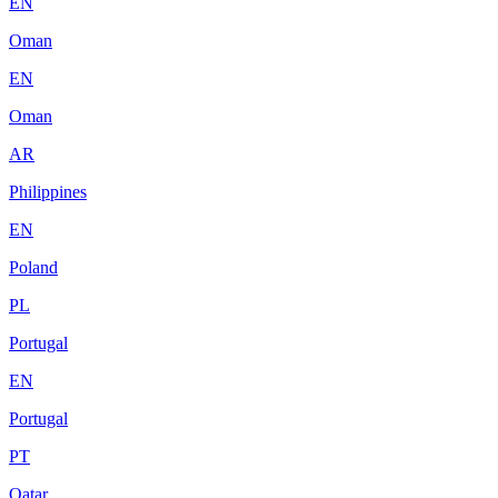
EN
Oman
EN
Oman
AR
Philippines
EN
Poland
PL
Portugal
EN
Portugal
PT
Qatar