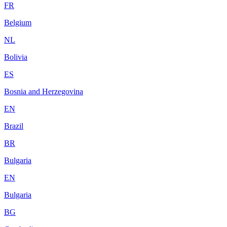
FR
Belgium
NL
Bolivia
ES
Bosnia and Herzegovina
EN
Brazil
BR
Bulgaria
EN
Bulgaria
BG