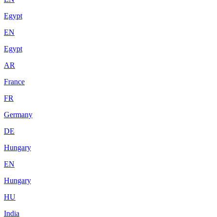
Egypt
EN
Egypt
AR
France
FR
Germany
DE
Hungary
EN
Hungary
HU
India