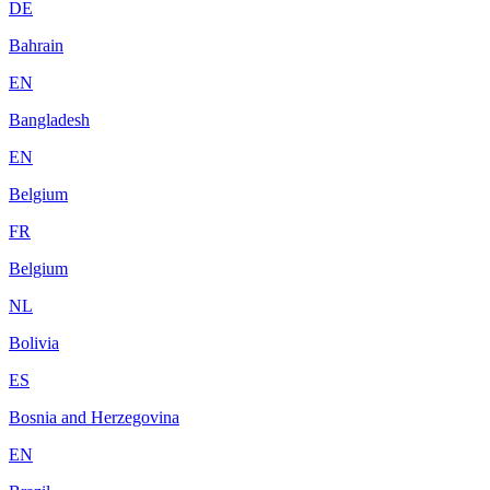
DE
Bahrain
EN
Bangladesh
EN
Belgium
FR
Belgium
NL
Bolivia
ES
Bosnia and Herzegovina
EN