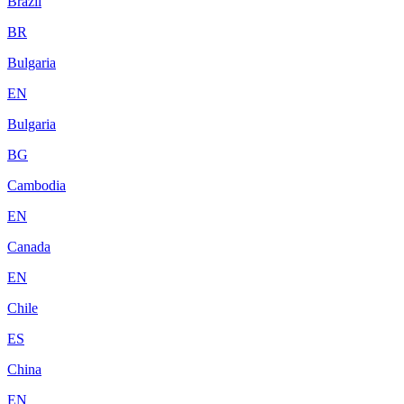
Brazil
BR
Bulgaria
EN
Bulgaria
BG
Cambodia
EN
Canada
EN
Chile
ES
China
EN