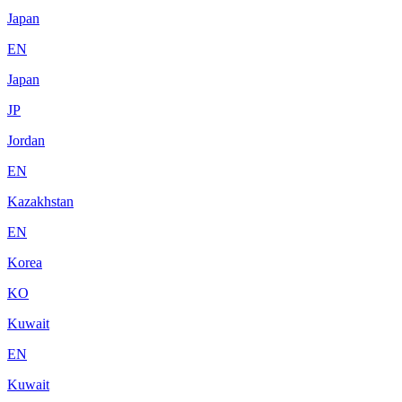
Japan
EN
Japan
JP
Jordan
EN
Kazakhstan
EN
Korea
KO
Kuwait
EN
Kuwait