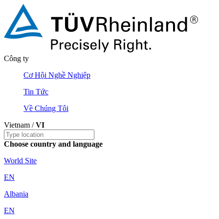
Công ty
Cơ Hội Nghề Nghiệp
Tin Tức
Về Chúng Tôi
Vietnam /
VI
Choose country and language
World Site
EN
Albania
EN