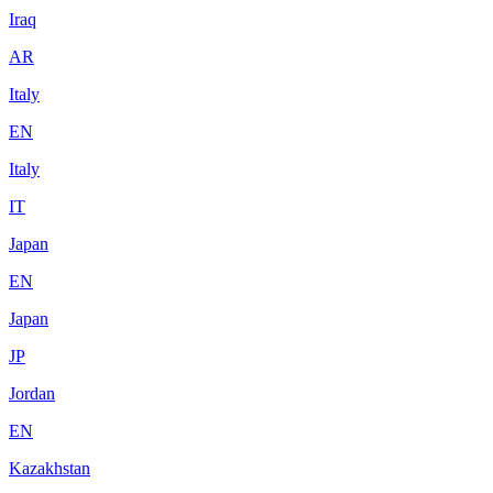
Iraq
AR
Italy
EN
Italy
IT
Japan
EN
Japan
JP
Jordan
EN
Kazakhstan