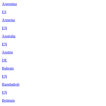
Argentina
ES
Armenia
EN
Australia
EN
Austria
DE
Bahrain
EN
Bangladesh
EN
Belgium