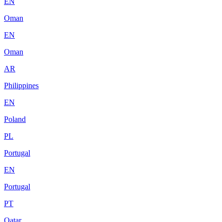
EN
Oman
EN
Oman
AR
Philippines
EN
Poland
PL
Portugal
EN
Portugal
PT
Qatar