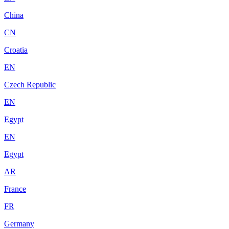
China
CN
Croatia
EN
Czech Republic
EN
Egypt
EN
Egypt
AR
France
FR
Germany