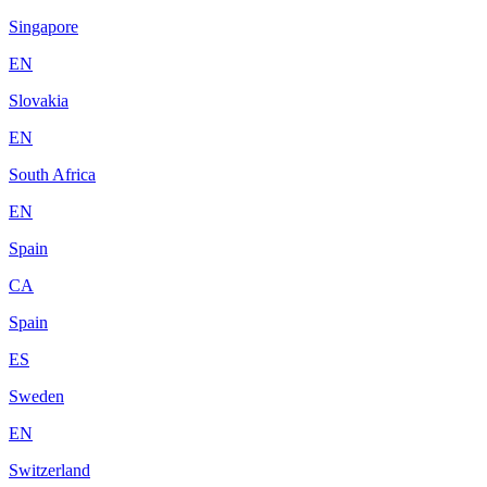
Singapore
EN
Slovakia
EN
South Africa
EN
Spain
CA
Spain
ES
Sweden
EN
Switzerland