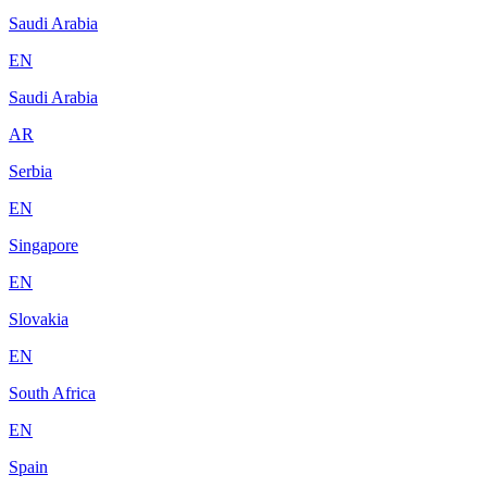
Saudi Arabia
EN
Saudi Arabia
AR
Serbia
EN
Singapore
EN
Slovakia
EN
South Africa
EN
Spain