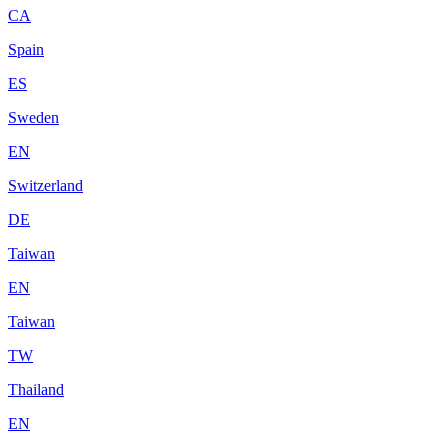
CA
Spain
ES
Sweden
EN
Switzerland
DE
Taiwan
EN
Taiwan
TW
Thailand
EN