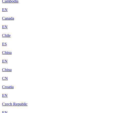
Cambodia
EN
Canada
EN
Chile
ES
China
EN
China
CN
Croatia
EN
Czech Republic
EN