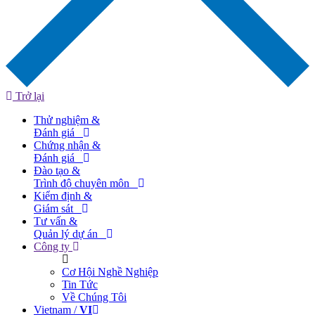
Trở lại
Thử nghiệm &
Đánh giá
Chứng nhận &
Đánh giá
Đào tạo &
Trình độ chuyên môn
Kiểm định &
Giám sát
Tư vấn &
Quản lý dự án
Công ty
Cơ Hội Nghề Nghiệp
Tin Tức
Về Chúng Tôi
Vietnam /
VI