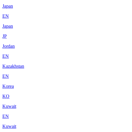
Japan
EN
Japan
JP
Jordan
EN
Kazakhstan
EN
Korea
KO
Kuwait
EN
Kuwait