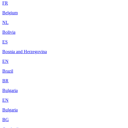
FR
Belgium
NL
Bolivia
ES
Bosnia and Herzegovina
EN
Brazil
BR
Bulgaria
EN
Bulgaria
BG