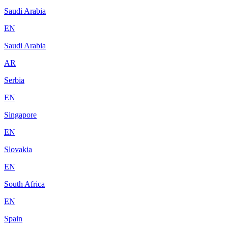
Saudi Arabia
EN
Saudi Arabia
AR
Serbia
EN
Singapore
EN
Slovakia
EN
South Africa
EN
Spain