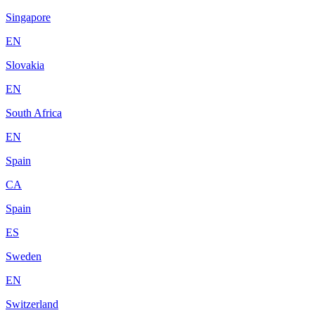
Singapore
EN
Slovakia
EN
South Africa
EN
Spain
CA
Spain
ES
Sweden
EN
Switzerland