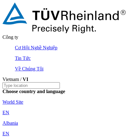
Công ty
Cơ Hội Nghề Nghiệp
Tin Tức
Về Chúng Tôi
Vietnam /
VI
Choose country and language
World Site
EN
Albania
EN