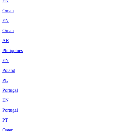
EN
Oman
EN
Oman
AR
Philippines
EN
Poland
PL
Portugal
EN
Portugal
PT
Qatar