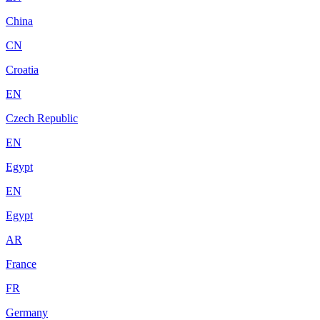
China
CN
Croatia
EN
Czech Republic
EN
Egypt
EN
Egypt
AR
France
FR
Germany