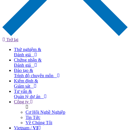
Trở lại
Thử nghiệm &
Đánh giá
Chứng nhận &
Đánh giá
Đào tạo &
Trình độ chuyên môn
Kiểm định &
Giám sát
Tư vấn &
Quản lý dự án
Công ty
Cơ Hội Nghề Nghiệp
Tin Tức
Về Chúng Tôi
Vietnam /
VI