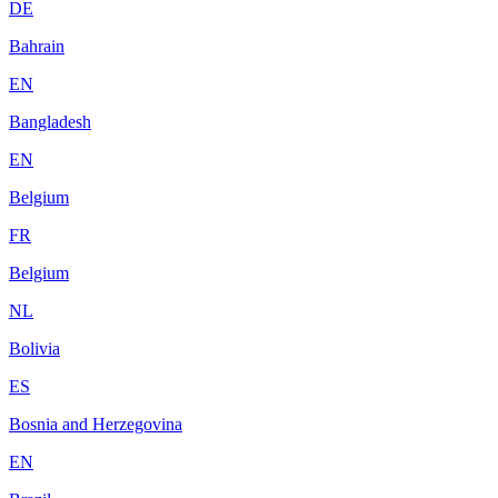
DE
Bahrain
EN
Bangladesh
EN
Belgium
FR
Belgium
NL
Bolivia
ES
Bosnia and Herzegovina
EN