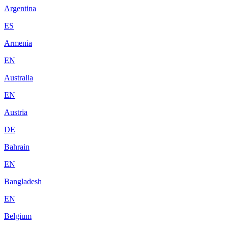
Argentina
ES
Armenia
EN
Australia
EN
Austria
DE
Bahrain
EN
Bangladesh
EN
Belgium