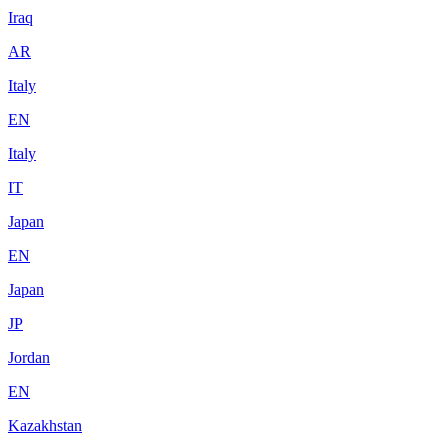
Iraq
AR
Italy
EN
Italy
IT
Japan
EN
Japan
JP
Jordan
EN
Kazakhstan