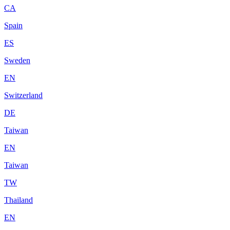
CA
Spain
ES
Sweden
EN
Switzerland
DE
Taiwan
EN
Taiwan
TW
Thailand
EN