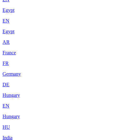
Egypt
EN
Egypt
AR
France
FR
Germany
DE
Hungary
EN
Hungary
HU
India