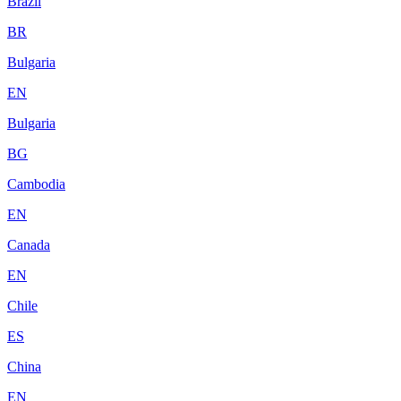
Brazil
BR
Bulgaria
EN
Bulgaria
BG
Cambodia
EN
Canada
EN
Chile
ES
China
EN