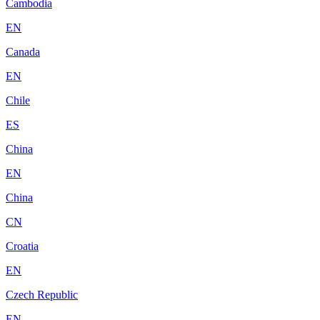
Cambodia
EN
Canada
EN
Chile
ES
China
EN
China
CN
Croatia
EN
Czech Republic
EN