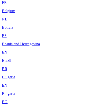
FR
Belgium
NL
Bolivia
ES
Bosnia and Herzegovina
EN
Brazil
BR
Bulgaria
EN
Bulgaria
BG