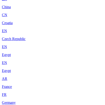
China
CN
Croatia
EN
Czech Republic
EN
Egypt
EN
Egypt
AR
France
FR
Germany