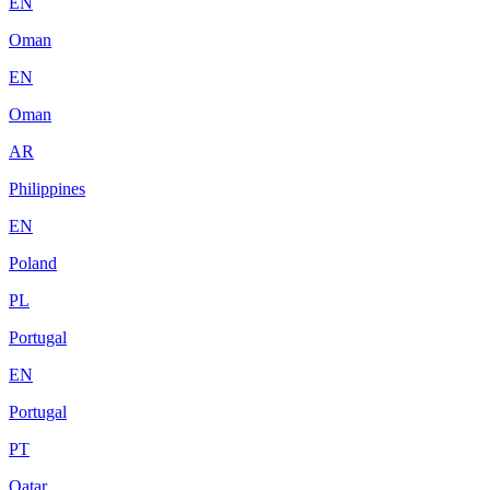
EN
Oman
EN
Oman
AR
Philippines
EN
Poland
PL
Portugal
EN
Portugal
PT
Qatar