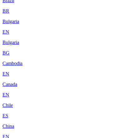
Brazil
BR
Bulgaria
EN
Bulgaria
BG
Cambodia
EN
Canada
EN
Chile
ES
China
EN