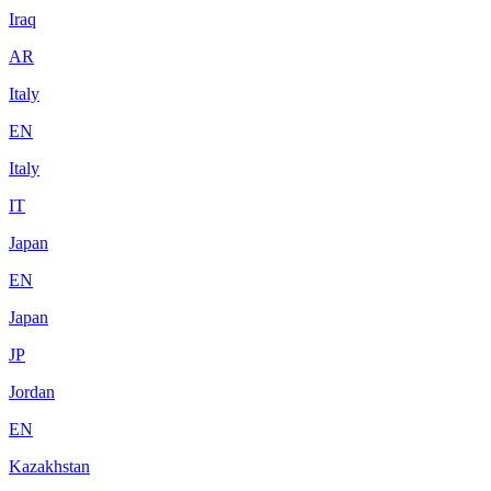
Iraq
AR
Italy
EN
Italy
IT
Japan
EN
Japan
JP
Jordan
EN
Kazakhstan