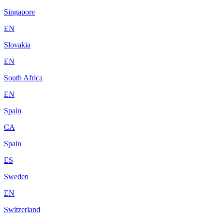
Singapore
EN
Slovakia
EN
South Africa
EN
Spain
CA
Spain
ES
Sweden
EN
Switzerland