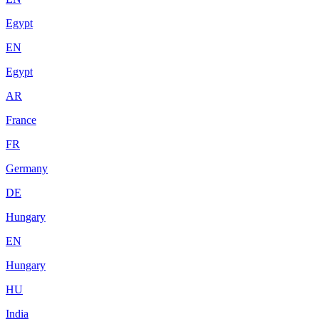
Egypt
EN
Egypt
AR
France
FR
Germany
DE
Hungary
EN
Hungary
HU
India