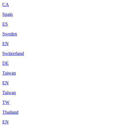
CA
Spain
ES
Sweden
EN
Switzerland
DE
Taiwan
EN
Taiwan
TW
Thailand
EN