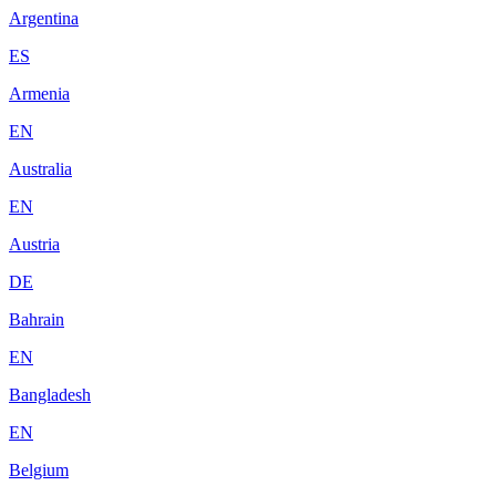
Argentina
ES
Armenia
EN
Australia
EN
Austria
DE
Bahrain
EN
Bangladesh
EN
Belgium