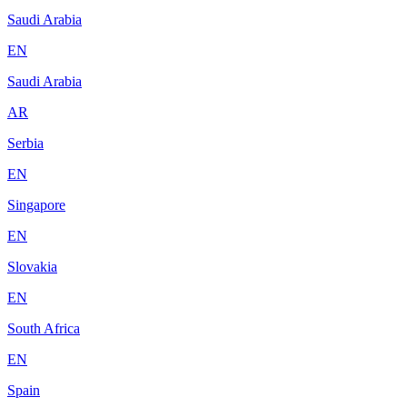
Saudi Arabia
EN
Saudi Arabia
AR
Serbia
EN
Singapore
EN
Slovakia
EN
South Africa
EN
Spain