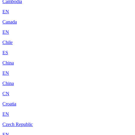
Cambodia
EN
Canada
EN
Chile
ES
China
EN
China
CN
Croatia
EN
Czech Republic
EN