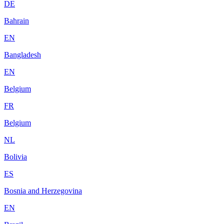
DE
Bahrain
EN
Bangladesh
EN
Belgium
FR
Belgium
NL
Bolivia
ES
Bosnia and Herzegovina
EN