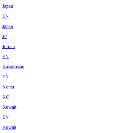
Japan
EN
Japan
JP
Jordan
EN
Kazakhstan
EN
Korea
KO
Kuwait
EN
Kuwait