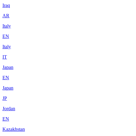
Iraq
AR
Italy
EN
Italy
IT
Japan
EN
Japan
JP
Jordan
EN
Kazakhstan