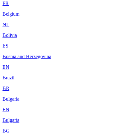
FR
Belgium
NL
Bolivia
ES
Bosnia and Herzegovina
EN
Brazil
BR
Bulgaria
EN
Bulgaria
BG