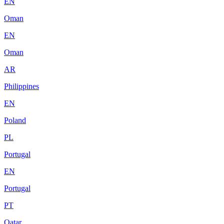
EN
Oman
EN
Oman
AR
Philippines
EN
Poland
PL
Portugal
EN
Portugal
PT
Qatar