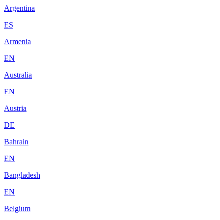
Argentina
ES
Armenia
EN
Australia
EN
Austria
DE
Bahrain
EN
Bangladesh
EN
Belgium