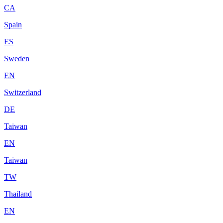
CA
Spain
ES
Sweden
EN
Switzerland
DE
Taiwan
EN
Taiwan
TW
Thailand
EN