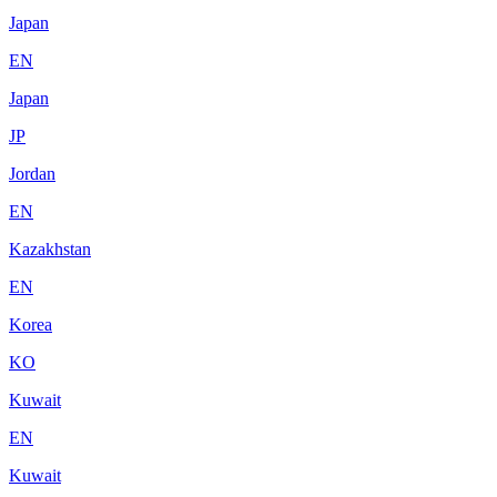
Japan
EN
Japan
JP
Jordan
EN
Kazakhstan
EN
Korea
KO
Kuwait
EN
Kuwait