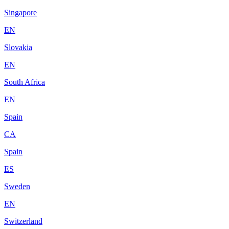
Singapore
EN
Slovakia
EN
South Africa
EN
Spain
CA
Spain
ES
Sweden
EN
Switzerland