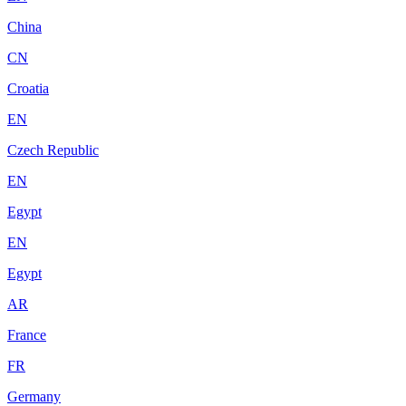
China
CN
Croatia
EN
Czech Republic
EN
Egypt
EN
Egypt
AR
France
FR
Germany