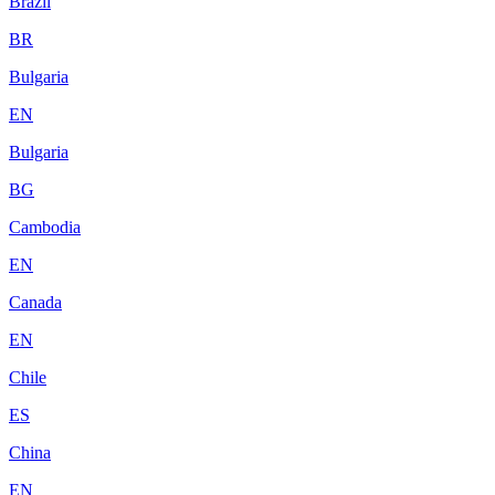
Brazil
BR
Bulgaria
EN
Bulgaria
BG
Cambodia
EN
Canada
EN
Chile
ES
China
EN