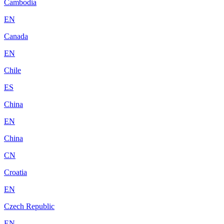
Cambodia
EN
Canada
EN
Chile
ES
China
EN
China
CN
Croatia
EN
Czech Republic
EN