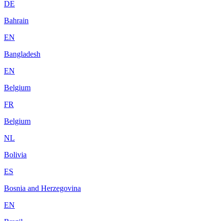
DE
Bahrain
EN
Bangladesh
EN
Belgium
FR
Belgium
NL
Bolivia
ES
Bosnia and Herzegovina
EN