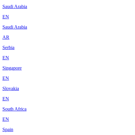
Saudi Arabia
EN
Saudi Arabia
AR
Serbia
EN
Singapore
EN
Slovakia
EN
South Africa
EN
Spain