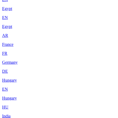
Egypt
EN
Egypt
AR
France
FR
Germany
DE
Hungary
EN
Hungary
HU
India