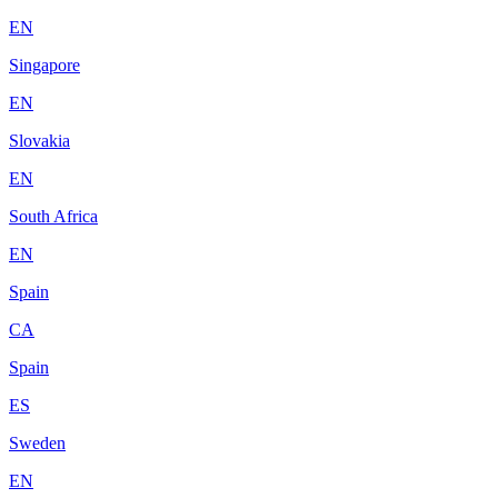
EN
Singapore
EN
Slovakia
EN
South Africa
EN
Spain
CA
Spain
ES
Sweden
EN