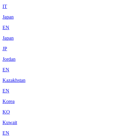
IT
Japan
EN
Japan
JP
Jordan
EN
Kazakhstan
EN
Korea
KO
Kuwait
EN