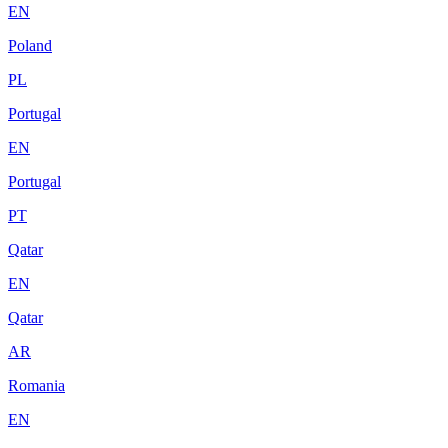
EN
Poland
PL
Portugal
EN
Portugal
PT
Qatar
EN
Qatar
AR
Romania
EN