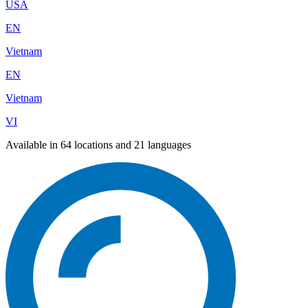
USA
EN
Vietnam
EN
Vietnam
VI
Available in 64 locations and 21 languages