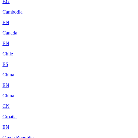
BG
Cambodia
EN
Canada
EN
Chile
ES
China
EN
China
CN
Croatia
EN
Czech Republic