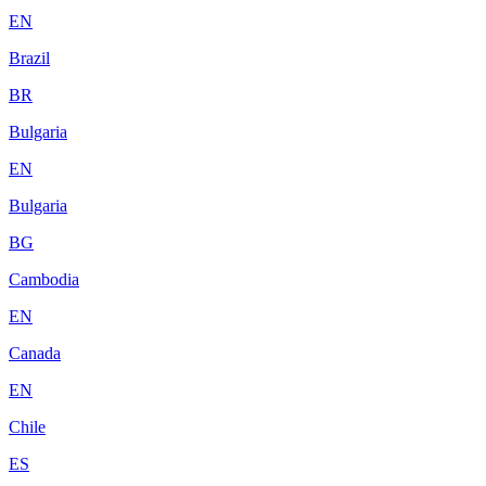
EN
Brazil
BR
Bulgaria
EN
Bulgaria
BG
Cambodia
EN
Canada
EN
Chile
ES