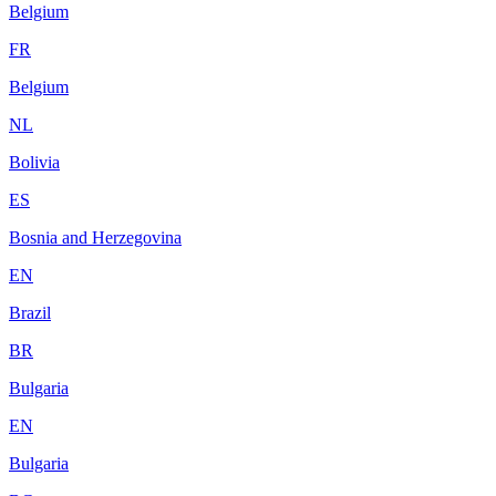
Belgium
FR
Belgium
NL
Bolivia
ES
Bosnia and Herzegovina
EN
Brazil
BR
Bulgaria
EN
Bulgaria