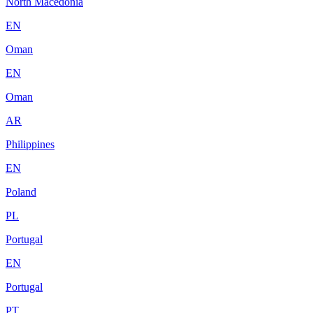
North Macedonia
EN
Oman
EN
Oman
AR
Philippines
EN
Poland
PL
Portugal
EN
Portugal
PT