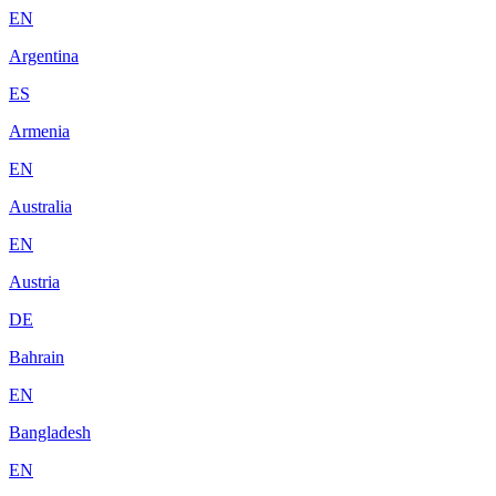
EN
Argentina
ES
Armenia
EN
Australia
EN
Austria
DE
Bahrain
EN
Bangladesh
EN