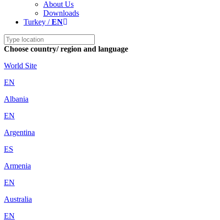
About Us
Downloads
Turkey /
EN
Choose country/ region and language
World Site
EN
Albania
EN
Argentina
ES
Armenia
EN
Australia
EN