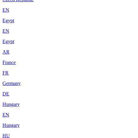
EN
Egypt
EN
Egypt
AR
France
FR
Germany
DE
Hungary
EN
Hungary
HU