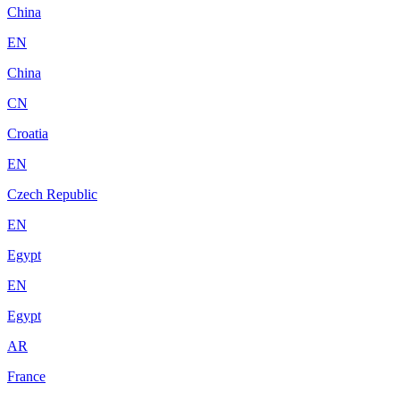
China
EN
China
CN
Croatia
EN
Czech Republic
EN
Egypt
EN
Egypt
AR
France