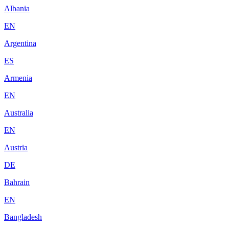
Albania
EN
Argentina
ES
Armenia
EN
Australia
EN
Austria
DE
Bahrain
EN
Bangladesh