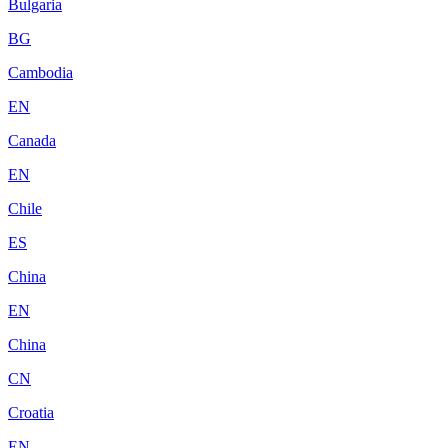
Bulgaria
BG
Cambodia
EN
Canada
EN
Chile
ES
China
EN
China
CN
Croatia
EN