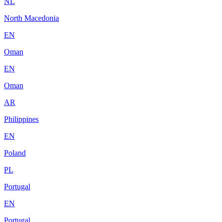
NL
North Macedonia
EN
Oman
EN
Oman
AR
Philippines
EN
Poland
PL
Portugal
EN
Portugal