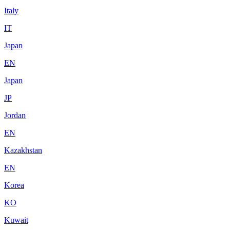
Italy
IT
Japan
EN
Japan
JP
Jordan
EN
Kazakhstan
EN
Korea
KO
Kuwait