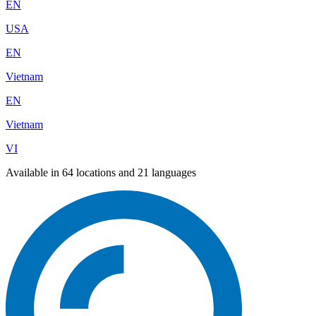
EN
USA
EN
Vietnam
EN
Vietnam
VI
Available in 64 locations and 21 languages