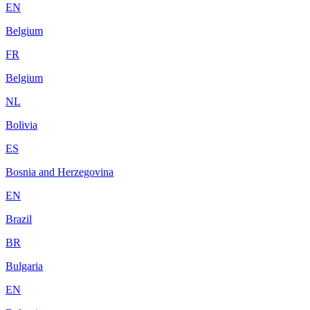
EN
Belgium
FR
Belgium
NL
Bolivia
ES
Bosnia and Herzegovina
EN
Brazil
BR
Bulgaria
EN