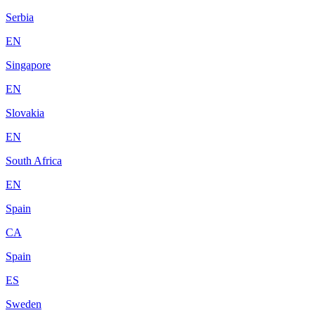
Serbia
EN
Singapore
EN
Slovakia
EN
South Africa
EN
Spain
CA
Spain
ES
Sweden