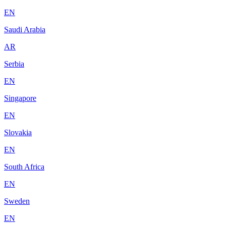
EN
Saudi Arabia
AR
Serbia
EN
Singapore
EN
Slovakia
EN
South Africa
EN
Sweden
EN