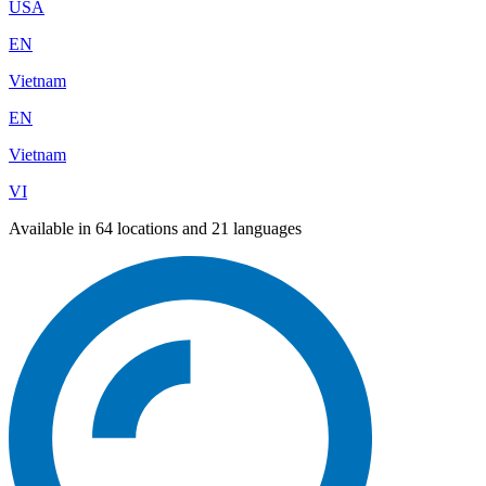
USA
EN
Vietnam
EN
Vietnam
VI
Available in 64 locations and 21 languages