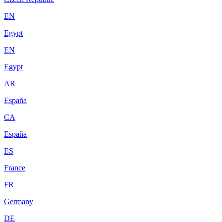
EN
Egypt
EN
Egypt
AR
España
CA
España
ES
France
FR
Germany
DE