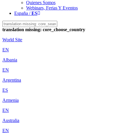
Quienes Somos
Webinars, Ferias Y Eventos
España /
ES
translation missing: core_choose_country
World Site
EN
Albania
EN
Argentina
ES
Armenia
EN
Australia
EN