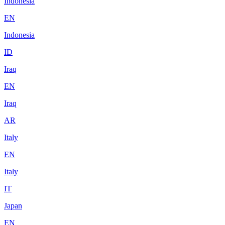
Indonesia
EN
Indonesia
ID
Iraq
EN
Iraq
AR
Italy
EN
Italy
IT
Japan
EN