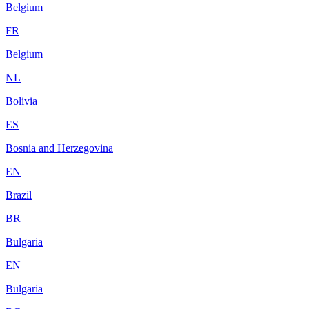
Belgium
FR
Belgium
NL
Bolivia
ES
Bosnia and Herzegovina
EN
Brazil
BR
Bulgaria
EN
Bulgaria