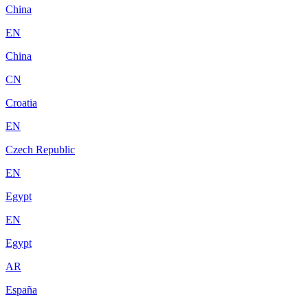
China
EN
China
CN
Croatia
EN
Czech Republic
EN
Egypt
EN
Egypt
AR
España