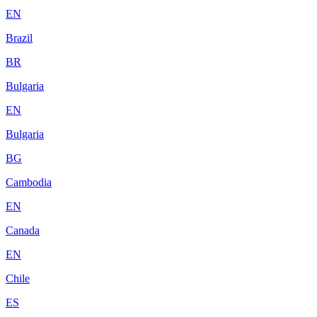
EN
Brazil
BR
Bulgaria
EN
Bulgaria
BG
Cambodia
EN
Canada
EN
Chile
ES