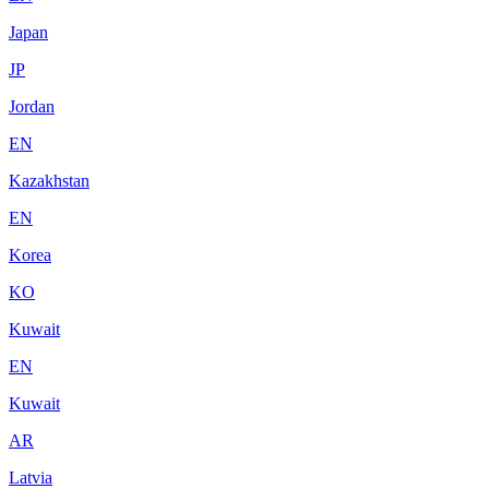
Japan
JP
Jordan
EN
Kazakhstan
EN
Korea
KO
Kuwait
EN
Kuwait
AR
Latvia