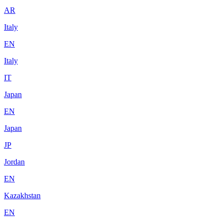
AR
Italy
EN
Italy
IT
Japan
EN
Japan
JP
Jordan
EN
Kazakhstan
EN