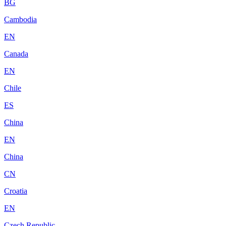
BG
Cambodia
EN
Canada
EN
Chile
ES
China
EN
China
CN
Croatia
EN
Czech Republic