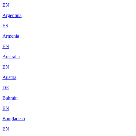
EN
Argentina
ES
Armenia
EN
Australia
EN
Austria
DE
Bahrain
EN
Bangladesh
EN