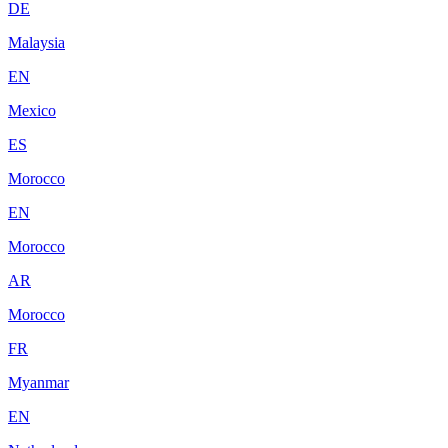
DE
Malaysia
EN
Mexico
ES
Morocco
EN
Morocco
AR
Morocco
FR
Myanmar
EN