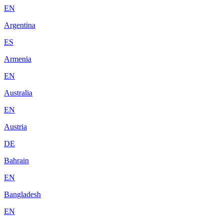
EN
Argentina
ES
Armenia
EN
Australia
EN
Austria
DE
Bahrain
EN
Bangladesh
EN