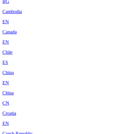
BG
Cambodia
EN
Canada
EN
Chile
ES
China
EN
China
CN
Croatia
EN
Czech Republic