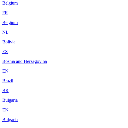
Belgium
FR
Belgium
NL
Bolivia
ES
Bosnia and Herzegovina
EN
Brazil
BR
Bulgaria
EN
Bulgaria