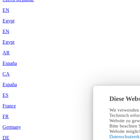
EN
Egypt
EN
Egypt
AR
España
CA
España
ES
Diese Webs
France
Wir verwenden 
Technisch erfo
FR
Website zu gewä
Bitte beachten 
Germany
Website möglich
Datenschutzer
DE