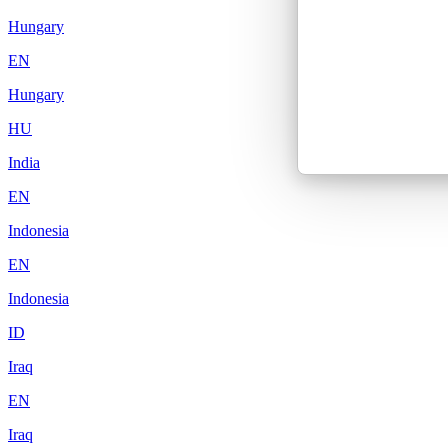
Hungary
EN
Hungary
HU
India
EN
Indonesia
EN
Indonesia
ID
Iraq
EN
Iraq