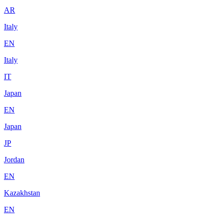
AR
Italy
EN
Italy
IT
Japan
EN
Japan
JP
Jordan
EN
Kazakhstan
EN