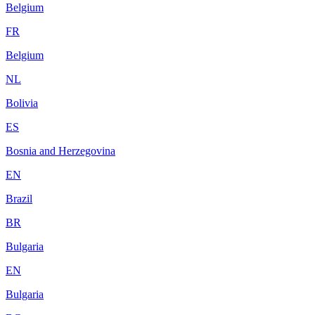
Belgium
FR
Belgium
NL
Bolivia
ES
Bosnia and Herzegovina
EN
Brazil
BR
Bulgaria
EN
Bulgaria