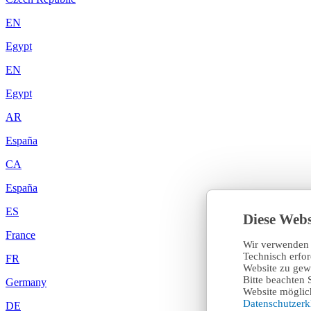
EN
Egypt
EN
Egypt
AR
España
CA
España
ES
Diese Webs
France
Wir verwenden 
Technisch erfo
FR
Website zu gewä
Bitte beachten 
Germany
Website möglich
Datenschutzer
DE