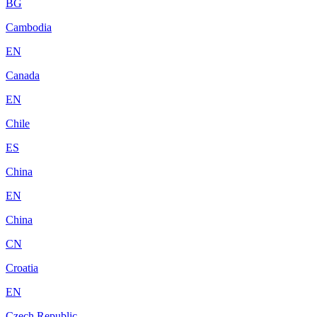
BG
Cambodia
EN
Canada
EN
Chile
ES
China
EN
China
CN
Croatia
EN
Czech Republic