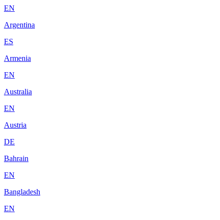
EN
Argentina
ES
Armenia
EN
Australia
EN
Austria
DE
Bahrain
EN
Bangladesh
EN