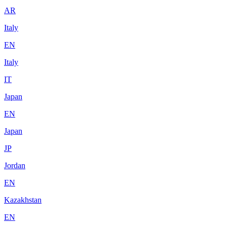
AR
Italy
EN
Italy
IT
Japan
EN
Japan
JP
Jordan
EN
Kazakhstan
EN