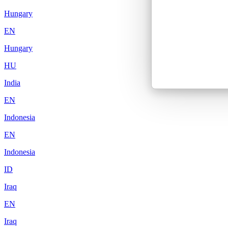
Hungary
EN
Hungary
HU
India
EN
Indonesia
EN
Indonesia
ID
Iraq
EN
Iraq