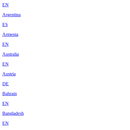
EN
Argentina
ES
Armenia
EN
Australia
EN
Austria
DE
Bahrain
EN
Bangladesh
EN