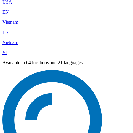
USA
EN
Vietnam
EN
Vietnam
VI
Available in 64 locations and 21 languages