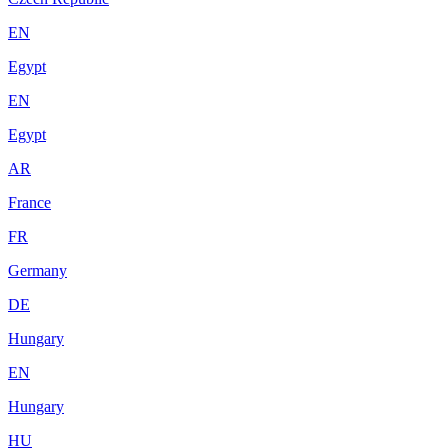
EN
Egypt
EN
Egypt
AR
France
FR
Germany
DE
Hungary
EN
Hungary
HU