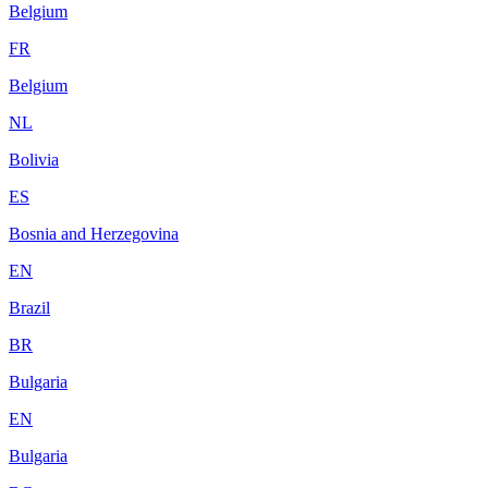
Belgium
FR
Belgium
NL
Bolivia
ES
Bosnia and Herzegovina
EN
Brazil
BR
Bulgaria
EN
Bulgaria