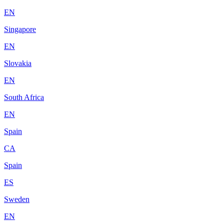
EN
Singapore
EN
Slovakia
EN
South Africa
EN
Spain
CA
Spain
ES
Sweden
EN