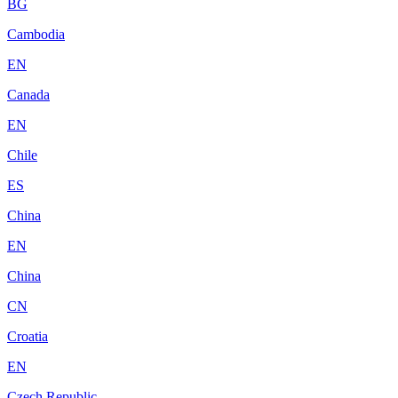
BG
Cambodia
EN
Canada
EN
Chile
ES
China
EN
China
CN
Croatia
EN
Czech Republic