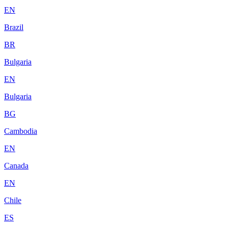
EN
Brazil
BR
Bulgaria
EN
Bulgaria
BG
Cambodia
EN
Canada
EN
Chile
ES