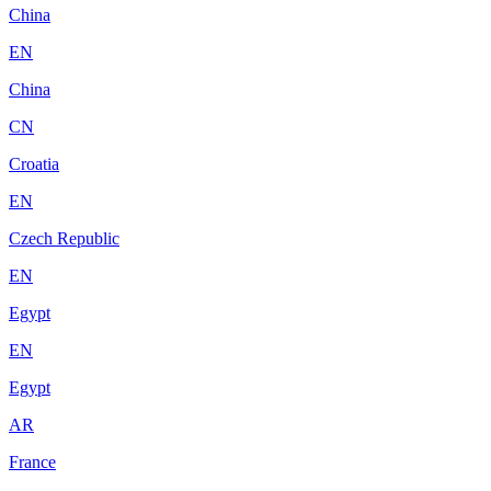
China
EN
China
CN
Croatia
EN
Czech Republic
EN
Egypt
EN
Egypt
AR
France