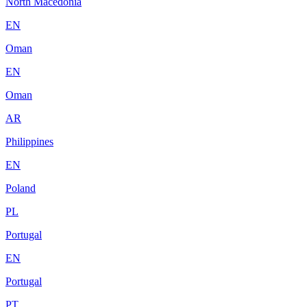
North Macedonia
EN
Oman
EN
Oman
AR
Philippines
EN
Poland
PL
Portugal
EN
Portugal
PT