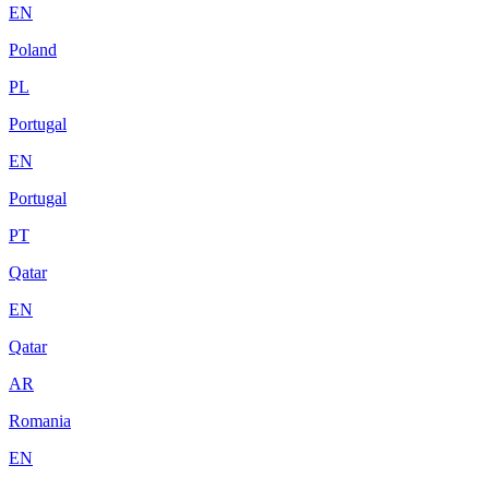
EN
Poland
PL
Portugal
EN
Portugal
PT
Qatar
EN
Qatar
AR
Romania
EN