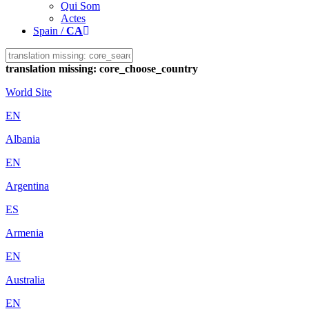
Qui Som
Actes
Spain /
CA
translation missing: core_choose_country
World Site
EN
Albania
EN
Argentina
ES
Armenia
EN
Australia
EN