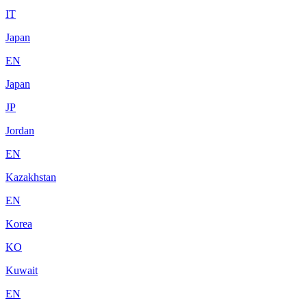
IT
Japan
EN
Japan
JP
Jordan
EN
Kazakhstan
EN
Korea
KO
Kuwait
EN