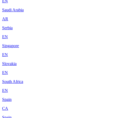
EN
Saudi Arabia
AR
Serbia
EN
Singapore
EN
Slovakia
EN
South Africa
EN
Spain
CA
Spain