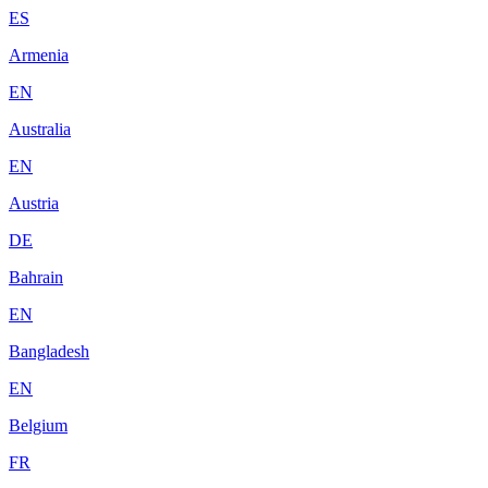
ES
Armenia
EN
Australia
EN
Austria
DE
Bahrain
EN
Bangladesh
EN
Belgium
FR