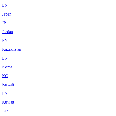
EN
Japan
JP
Jordan
EN
Kazakhstan
EN
Korea
KO
Kuwait
EN
Kuwait
AR