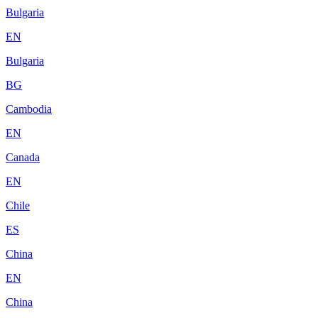
Bulgaria
EN
Bulgaria
BG
Cambodia
EN
Canada
EN
Chile
ES
China
EN
China