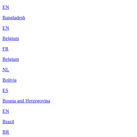
EN
Bangladesh
EN
Belgium
FR
Belgium
NL
Bolivia
ES
Bosnia and Herzegovina
EN
Brazil
BR