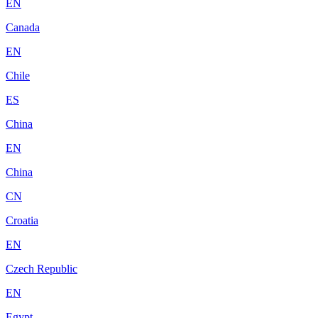
EN
Canada
EN
Chile
ES
China
EN
China
CN
Croatia
EN
Czech Republic
EN
Egypt