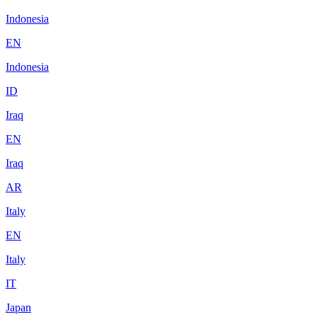
Indonesia
EN
Indonesia
ID
Iraq
EN
Iraq
AR
Italy
EN
Italy
IT
Japan