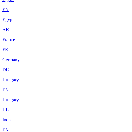
EN
Egypt
AR
France
FR
Germany
DE
Hungary
EN
Hungary
HU
India
EN