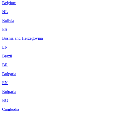
Belgium
NL
Bolivia
ES
Bosnia and Herzegovina
EN
Brazil
BR
Bulgaria
EN
Bulgaria
BG
Cambodia