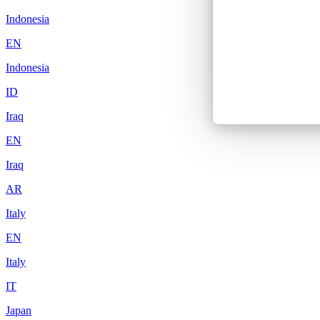
Indonesia
EN
Indonesia
ID
Iraq
EN
Iraq
AR
Italy
EN
Italy
IT
Japan