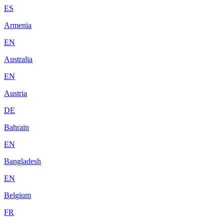
ES
Armenia
EN
Australia
EN
Austria
DE
Bahrain
EN
Bangladesh
EN
Belgium
FR