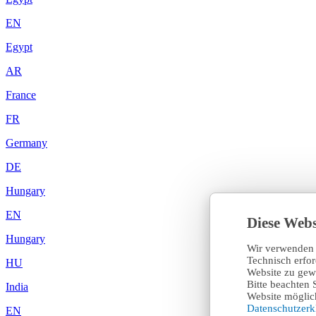
EN
Egypt
AR
France
FR
Germany
DE
Hungary
EN
Diese Webs
Hungary
Wir verwenden 
Technisch erfo
HU
Website zu gewä
Bitte beachten 
India
Website möglich
Datenschutzer
EN