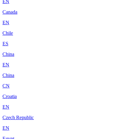
EN
Canada
EN
Chile
ES
China
EN
China
CN
Croatia
EN
Czech Republic
EN
Egypt