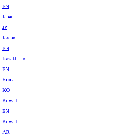
EN
Japan
JP
Jordan
EN
Kazakhstan
EN
Korea
KO
Kuwait
EN
Kuwait
AR