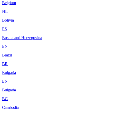
Belgium
NL
Bolivia
ES
Bosnia and Herzegovina
EN
Brazil
BR
Bulgaria
EN
Bulgaria
BG
Cambodia