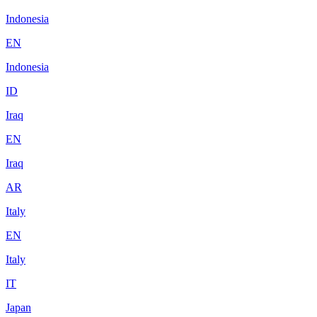
Indonesia
EN
Indonesia
ID
Iraq
EN
Iraq
AR
Italy
EN
Italy
IT
Japan