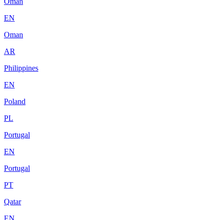
Oman
EN
Oman
AR
Philippines
EN
Poland
PL
Portugal
EN
Portugal
PT
Qatar
EN