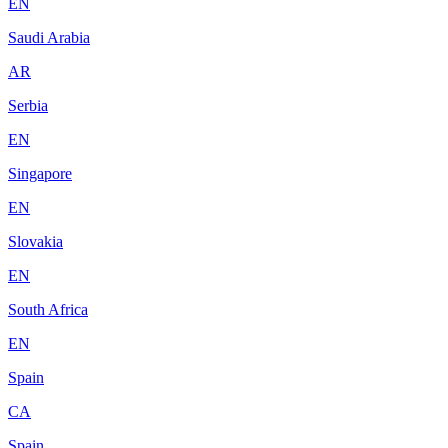
EN
Saudi Arabia
AR
Serbia
EN
Singapore
EN
Slovakia
EN
South Africa
EN
Spain
CA
Spain