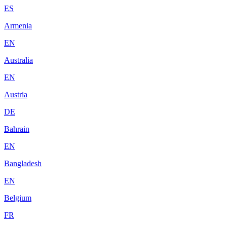
ES
Armenia
EN
Australia
EN
Austria
DE
Bahrain
EN
Bangladesh
EN
Belgium
FR