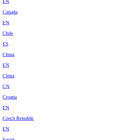
EN
Canada
EN
Chile
ES
China
EN
China
CN
Croatia
EN
Czech Republic
EN
Egypt