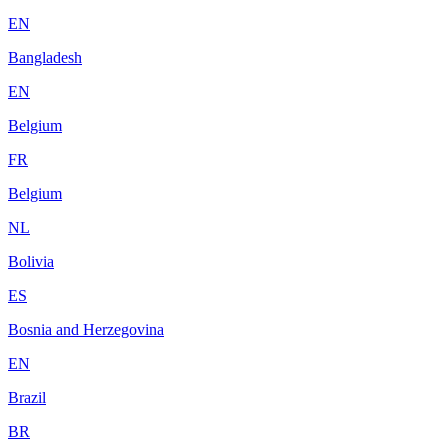
EN
Bangladesh
EN
Belgium
FR
Belgium
NL
Bolivia
ES
Bosnia and Herzegovina
EN
Brazil
BR