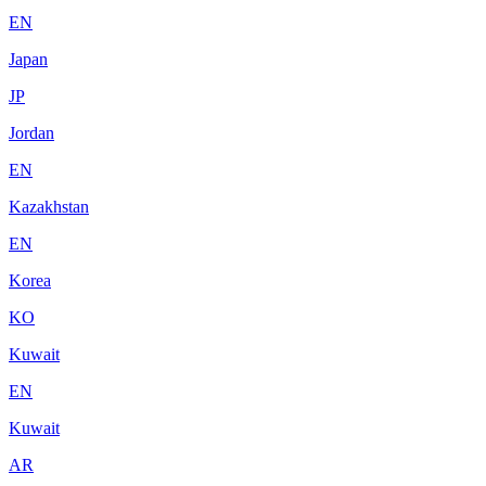
EN
Japan
JP
Jordan
EN
Kazakhstan
EN
Korea
KO
Kuwait
EN
Kuwait
AR