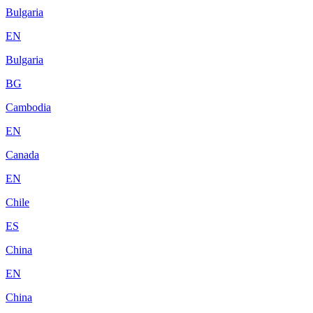
Bulgaria
EN
Bulgaria
BG
Cambodia
EN
Canada
EN
Chile
ES
China
EN
China