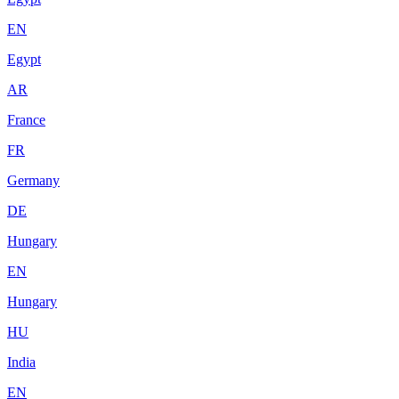
EN
Egypt
AR
France
FR
Germany
DE
Hungary
EN
Hungary
HU
India
EN