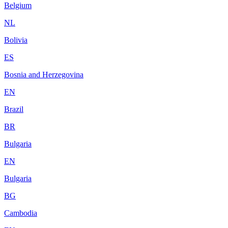
Belgium
NL
Bolivia
ES
Bosnia and Herzegovina
EN
Brazil
BR
Bulgaria
EN
Bulgaria
BG
Cambodia