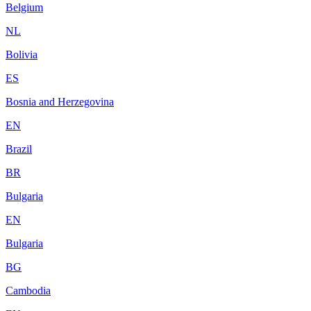
Belgium
NL
Bolivia
ES
Bosnia and Herzegovina
EN
Brazil
BR
Bulgaria
EN
Bulgaria
BG
Cambodia