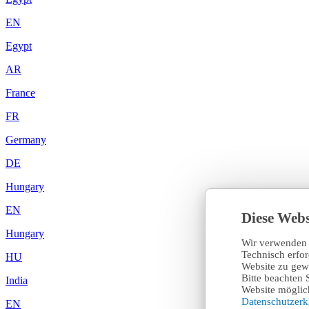
EN
Egypt
AR
France
FR
Germany
DE
Hungary
EN
Diese Webs
Hungary
Wir verwenden 
Technisch erfo
HU
Website zu gewä
Bitte beachten 
India
Website möglich
Datenschutzer
EN