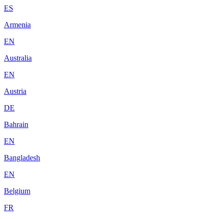
ES
Armenia
EN
Australia
EN
Austria
DE
Bahrain
EN
Bangladesh
EN
Belgium
FR