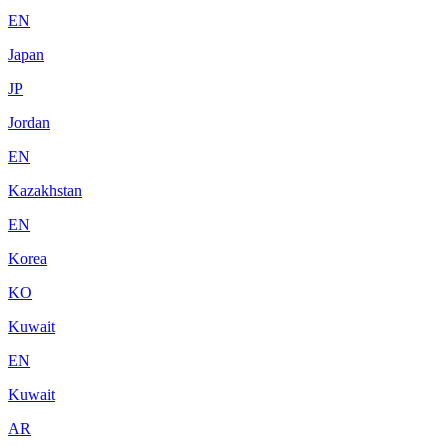
EN
Japan
JP
Jordan
EN
Kazakhstan
EN
Korea
KO
Kuwait
EN
Kuwait
AR