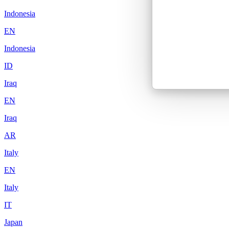
Indonesia
EN
Indonesia
ID
Iraq
EN
Iraq
AR
Italy
EN
Italy
IT
Japan