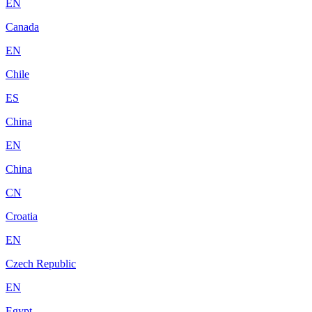
EN
Canada
EN
Chile
ES
China
EN
China
CN
Croatia
EN
Czech Republic
EN
Egypt