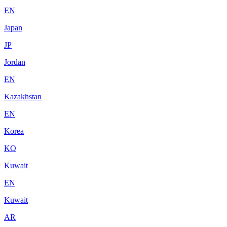
EN
Japan
JP
Jordan
EN
Kazakhstan
EN
Korea
KO
Kuwait
EN
Kuwait
AR