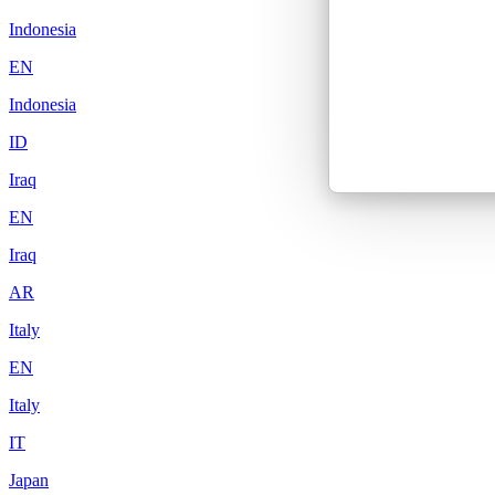
Indonesia
EN
Indonesia
ID
Iraq
EN
Iraq
AR
Italy
EN
Italy
IT
Japan