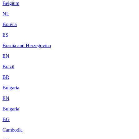
Belgium
NL
Bolivia
ES
Bosnia and Herzegovina
EN
Brazil
BR
Bulgaria
EN
Bulgaria
BG
Cambodia