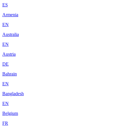
ES
Armenia
EN
Australia
EN
Austria
DE
Bahrain
EN
Bangladesh
EN
Belgium
FR