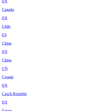
EN
Canada
EN
Chile
ES
China
EN
China
CN
Croatia
EN
Czech Republic
EN
Egypt