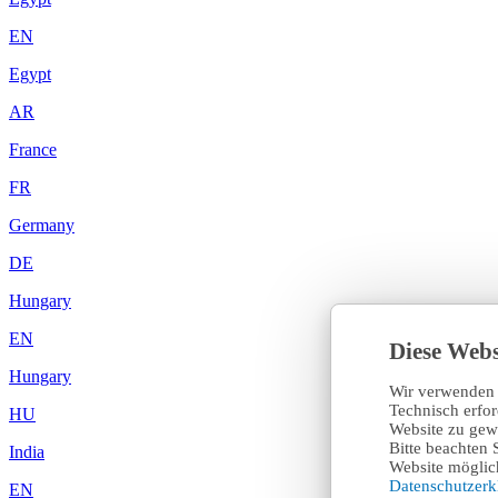
EN
Egypt
AR
France
FR
Germany
DE
Hungary
EN
Diese Webs
Hungary
Wir verwenden 
Technisch erfo
HU
Website zu gewä
Bitte beachten 
India
Website möglich
Datenschutzer
EN