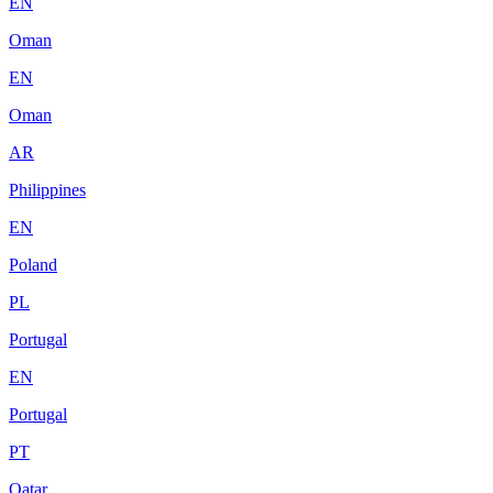
EN
Oman
EN
Oman
AR
Philippines
EN
Poland
PL
Portugal
EN
Portugal
PT
Qatar