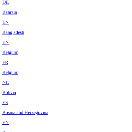
DE
Bahrain
EN
Bangladesh
EN
Belgium
FR
Belgium
NL
Bolivia
ES
Bosnia and Herzegovina
EN