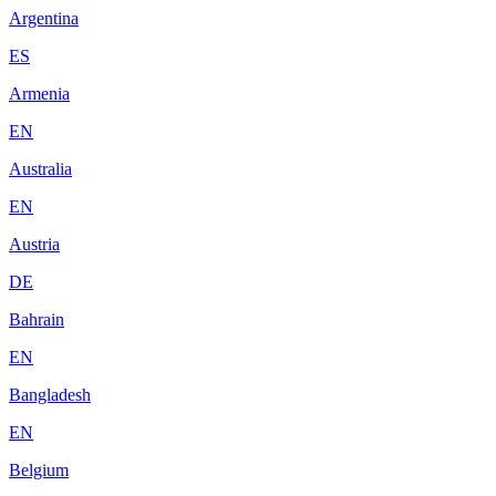
Argentina
ES
Armenia
EN
Australia
EN
Austria
DE
Bahrain
EN
Bangladesh
EN
Belgium