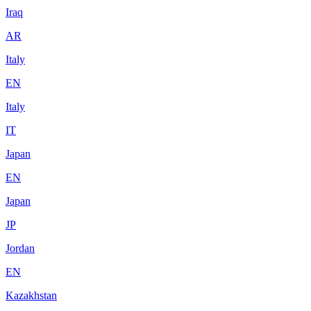
Iraq
AR
Italy
EN
Italy
IT
Japan
EN
Japan
JP
Jordan
EN
Kazakhstan