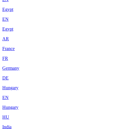
Egypt
EN
Egypt
AR
France
FR
Germany
DE
Hungary
EN
Hungary
HU
India