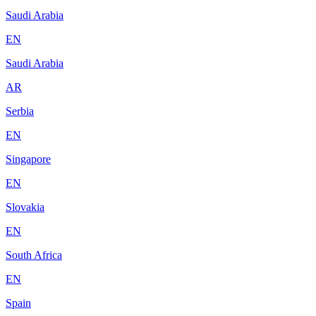
Saudi Arabia
EN
Saudi Arabia
AR
Serbia
EN
Singapore
EN
Slovakia
EN
South Africa
EN
Spain