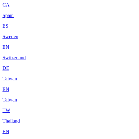
CA
Spain
ES
Sweden
EN
Switzerland
DE
Taiwan
EN
Taiwan
TW
Thailand
EN