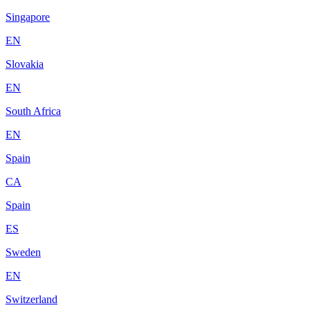
Singapore
EN
Slovakia
EN
South Africa
EN
Spain
CA
Spain
ES
Sweden
EN
Switzerland