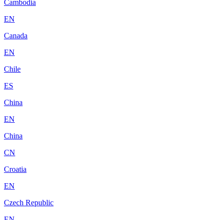
Cambodia
EN
Canada
EN
Chile
ES
China
EN
China
CN
Croatia
EN
Czech Republic
EN