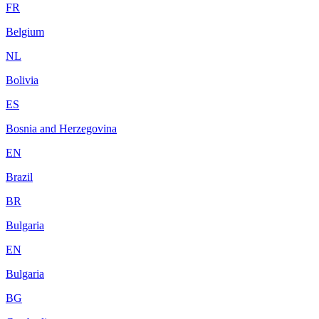
FR
Belgium
NL
Bolivia
ES
Bosnia and Herzegovina
EN
Brazil
BR
Bulgaria
EN
Bulgaria
BG