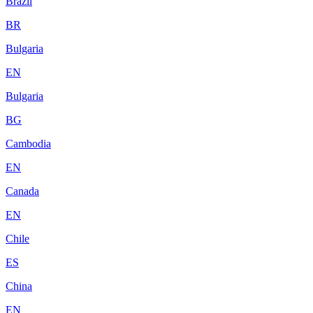
Brazil
BR
Bulgaria
EN
Bulgaria
BG
Cambodia
EN
Canada
EN
Chile
ES
China
EN