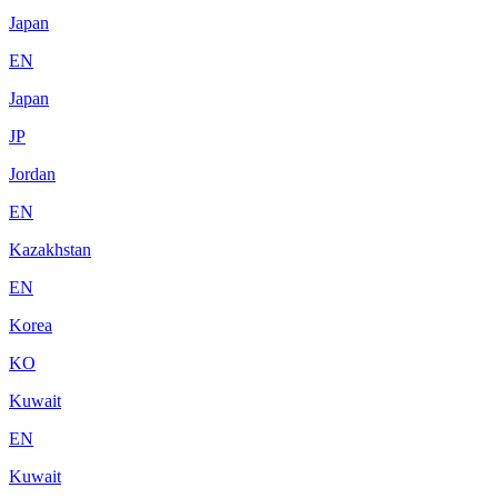
Japan
EN
Japan
JP
Jordan
EN
Kazakhstan
EN
Korea
KO
Kuwait
EN
Kuwait