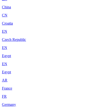
China
CN
Croatia
EN
Czech Republic
EN
Egypt
EN
Egypt
AR
France
FR
Germany